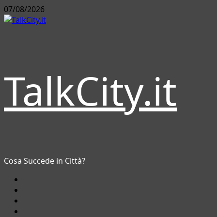
Vai
07/08/2026
al
contenuto
TalkCity.it
Cosa Succede in Città?
Facebook
Instagram
YouTube
Twitter