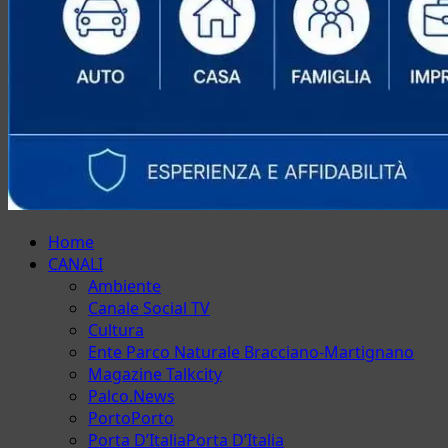
Menu
Home
principale
CANALI
Ambiente
Canale Social TV
Cultura
Ente Parco Naturale Bracciano-Martignano
Magazine Talkcity
Palco.News
Porto
Porto
Porta D’Italia
Porta D’Italia