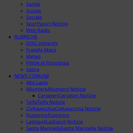
Sanità
Scuola
Sociale
Sport
Sport Notizie
Web Radio
RUBRICHE
DOG inthecity
Fratello Mare
Meteo
Pillole di Psicologia
Satira
NEWS COMUNI
Alto Lazio
Allumiere
Allumiere Notizie
Cerveteri
Cerveteri Notizie
Tolfa
Tolfa Notizie
Civitavecchia
Civitavecchia Notizie
Fiumicino
Fiumicino
Ladispoli
Ladispoli Notizie
Santa Marinella
Santa Marinella Notizie