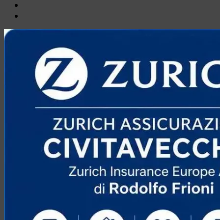
Email
Ente
Parco
Naturale
Bracciano-
Martignano