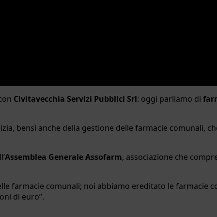
con
Civitavecchia Servizi Pubblici Srl
: oggi parliamo di
far
zia, bensì anche della gestione delle farmacie comunali, ch
l’
Assemblea Generale Assofarm
, associazione che compre
delle farmacie comunali; noi abbiamo ereditato le farmacie c
oni di euro”.