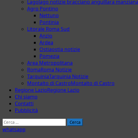
Lago
lago notizie bracciano anguillara manzian
Agro Pontino
Nettuno
Pontinia
Litorale Roma Sud
Anzio
Ardea
Ostia
ostia notizie
Pomezia
Area Metropolitana
Roma
Roma Notizie
Tarquinia
Tarquinia Notizie
Montalto di Castro
Montalto di Castro
Regione Lazio
Regione Lazio
Chi siamo
Contatti
Pubblicità
Ricerca
per:
whatsapp