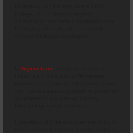
Lo Zhejiang, con iniziative come il Parco
Ecologico Sino-Italiano di Ningbo e
collaborazioni con realtà di eccellenza come
la Tsinghua University, offre un modello
virtuoso di sviluppo tecnologico.
La
Regione Lazio
, attraverso il Consorzio
Industriale, di cui si auspica l’imminente
ingresso del Comune di Civitavecchia, guarda
con interesse a questa prospettiva, puntando
su comparti chiave come aerospazio,
biotecnologie e mobilità elettrica.
Il contributo di Civitavecchia attraverso i suoi
rappresentanti istituzionali e professionisti si