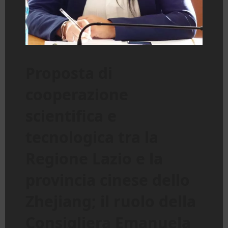
Proposta di
cooperazione
scientifica e
tecnologica tra la
Regione Lazio e la
provincia cinese dello
Zhejiang; il ruolo della
Consigliera Emanuela