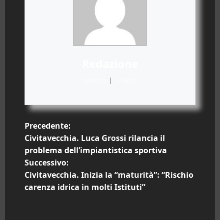
Redazione
Website
|
+ posts
N
Precedente:
Civitavecchia. Luca Grossi rilancia il
a
problema dell’impiantistica sportiva
Successivo:
v
Civitavecchia. Inizia la “maturità”: “Rischio
i
carenza idrica in molti Istituti”
g