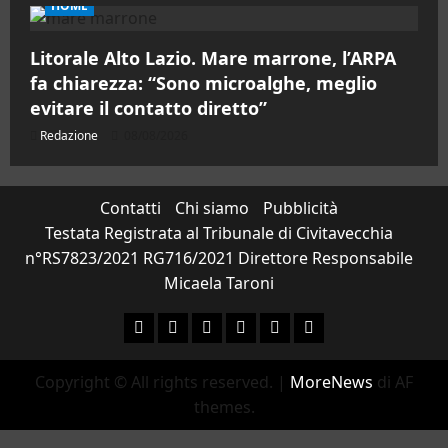
HOME
Litorale Alto Lazio. Mare marrone, l’ARPA
fa chiarezza: “Sono microalghe, meglio
evitare il contatto diretto”
Redazione
08/08/2026
Contatti
Chi siamo
Pubblicità
Testata Registrata al Tribunale di Civitavecchia
n°RS7823/2021 RG716/2021 Direttore Responsabile
Micaela Taroni
Facebook
Instagram
YouTube
Twitter
Email
Ente Parco Natural
Copyright © All rights reserved.
|
MoreNews
di AF
themes.