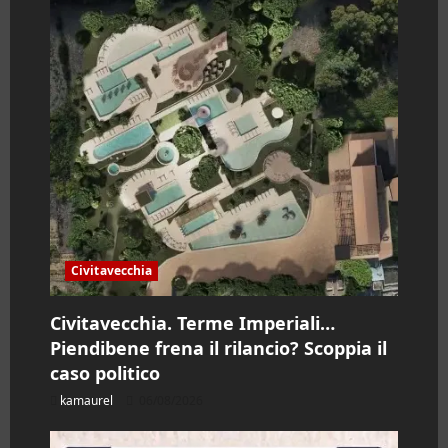
o
l
o
Civitavecchia
Civitavecchia. Terme Imperiali…
Piendibene frena il rilancio? Scoppia il
caso politico
kamaurel
06/08/2026