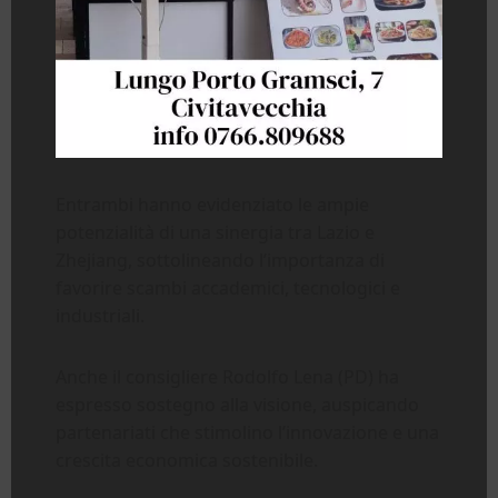
Entrambi hanno evidenziato le ampie
potenzialità di una sinergia tra Lazio e
Zhejiang, sottolineando l’importanza di
favorire scambi accademici, tecnologici e
industriali.
Anche il consigliere Rodolfo Lena (PD) ha
espresso sostegno alla visione, auspicando
partenariati che stimolino l’innovazione e una
crescita economica sostenibile.