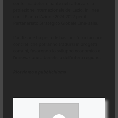
conferma determinante nel rafforzare la
proiezione internazionale del Lazio, in linea
con il Piano d’Azione 2024-2027 per il
Partenariato Strategico Globale Cina-Italia.
L’audizione ha posto le basi per futuri accordi
concreti che potranno tradursi in progetti
comuni, favorendo lo sviluppo economico e
l’innovazione a beneficio dell’intera regione.
Riceviamo e pubblichiamo