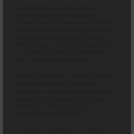
Lo sviluppo del Lazio passa anche da
Civitavecchia, grazie all’impegno dei
civitavecchiesi On. Emanuela Mari (Fratelli
d’Italia) e del dott. Bevilacqua, protagonisti
nell’audizione della Seconda Commissione
“Affari europei e internazionali, cooperazione
tra i popoli” del Consiglio regionale del
Lazio, svoltasi qualche giorno fa.
Al centro del confronto, presieduto proprio
dalla consigliera Mari, la proposta di
cooperazione scientifica e tecnologica tra la
Regione Lazio e la provincia cinese dello
Zhejiang, uno dei maggiori poli di
innovazione del Paese asiatico.
Un’occasione significativa, arricchita dagli