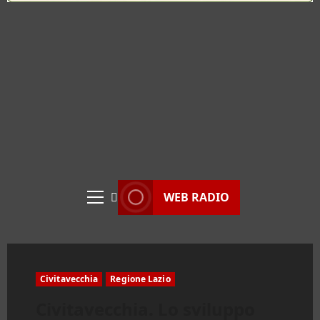
WEB RADIO
Menu
principale
Civitavecchia
Regione Lazio
Civitavecchia. Lo sviluppo