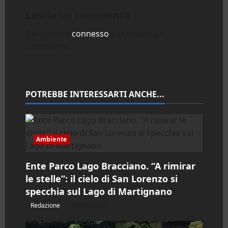
a
Lascia un commento
z
Devi essere
connesso
per inviare un
commento.
i
o
n
POTREBBE INTERESSARTI ANCHE...
e
a
Ambiente
r
Ente Parco Lago Bracciano. “A rimirar
le stelle”: il cielo di San Lorenzo si
t
specchia sul Lago di Martignano
i
Redazione
07/08/2026
c