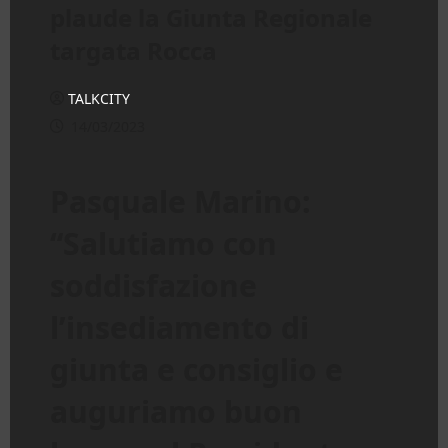
plaude la Giunta Regionale
targata Rocca
TALKCITY
14/03/2023
Pasquale Marino:
“Salutiamo con
soddisfazione
l’insediamento di
giunta e consiglio e
auguriamo buon