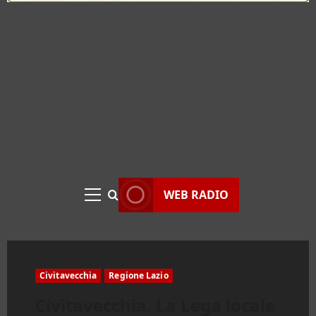
WEB RADIO
Menu
principale
Civitavecchia
Regione Lazio
Civitavecchia. La Lega locale