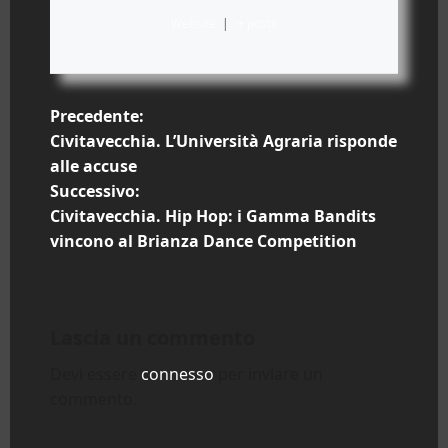
Website
|
+ posts
N
Precedente:
Civitavecchia. L’Università Agraria risponde
a
alle accuse
Successivo:
v
Civitavecchia. Hip Hop: i Gamma Bandits
i
vincono al Brianza Dance Competition
g
a
Lascia un commento
z
Devi essere
connesso
per inviare un
commento.
i