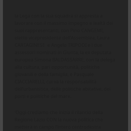
la Lega con la sua squadra si appresta a
lavorare con il massimo impegno e lealtà dei
suoi rappresentanti, con Pino CANGEMI,
eletto vicepresidente dell’Assemblea, Laura
CARTAGINESE e Angelo TRIPODI e i due
assessori nominati in Giunta, la ex deputata
europea Simona BALDASSARRE, con la delega
alla cultura, pari opportunità, politiche
giovanili e della famiglia, e Pasquale
CIACCIARELLI, cui va la responsabilità
dell’urbanistica, delle politiche abitative, dei
porti e politiche del mare.
‘Oggi crediamo che inizia il rilancio della
Regione Lazio CON la nuova politica che
metterà in campo l’intero centrodestra