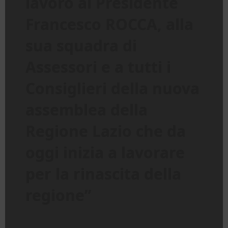
lavoro al Presidente
Francesco ROCCA, alla
sua squadra di
Assessori e a tutti i
Consiglieri della nuova
assemblea della
Regione Lazio che da
oggi inizia a lavorare
per la rinascita della
regione”