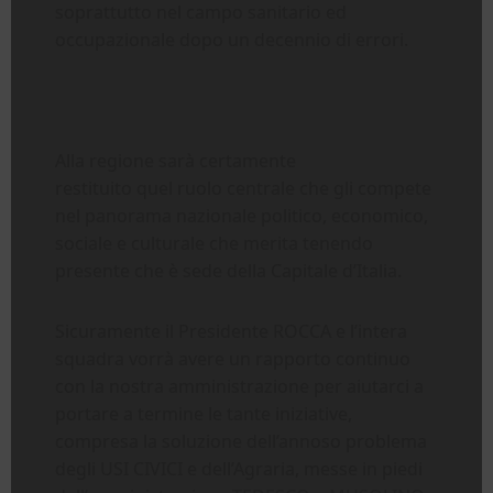
soprattutto nel campo sanitario ed
occupazionale dopo un decennio di errori.
Alla regione sarà certamente
restituito quel ruolo centrale che gli compete
nel panorama nazionale politico, economico,
sociale e culturale che merita tenendo
presente che è sede della Capitale d’Italia.
Sicuramente il Presidente ROCCA e l’intera
squadra vorrà avere un rapporto continuo
con la nostra amministrazione per aiutarci a
portare a termine le tante iniziative,
compresa la soluzione dell’annoso problema
degli USI CIVICI e dell’Agraria, messe in piedi