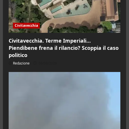
Civitavecchia
Civitavecchia. Terme Imperiali…
Piendibene frena il rilancio? Scoppia il caso
politico
Redazione
06/08/2026