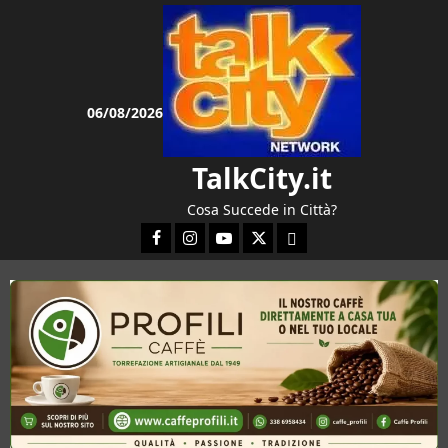
Vai
al
contenuto
06/08/2026
TalkCity.it
Cosa Succede in Città?
Facebook
Instagram
YouTube
Twitter
Email