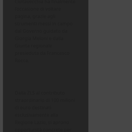
Civitavecchia ha finalmente
l’occasione di voltare
pagina, grazie agli
strumenti messi in campo
dal Governo guidato da
Giorgia Meloni e dalla
Giunta regionale
presieduta da Francesco
Rocca.
Dalla ZLS al contributo
straordinario di 100 milioni
di euro destinati
esclusivamente alla
Regione Lazio, si aprono
opportunità concrete per