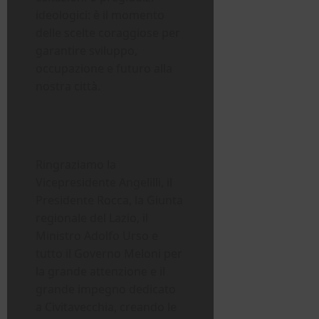
ideologici: è il momento
delle scelte coraggiose per
garantire sviluppo,
occupazione e futuro alla
nostra città.
Ringraziamo la
Vicepresidente Angelilli, il
Presidente Rocca, la Giunta
regionale del Lazio, il
Ministro Adolfo Urso e
tutto il Governo Meloni per
la grande attenzione e il
grande impegno dedicato
a Civitavecchia, creando le