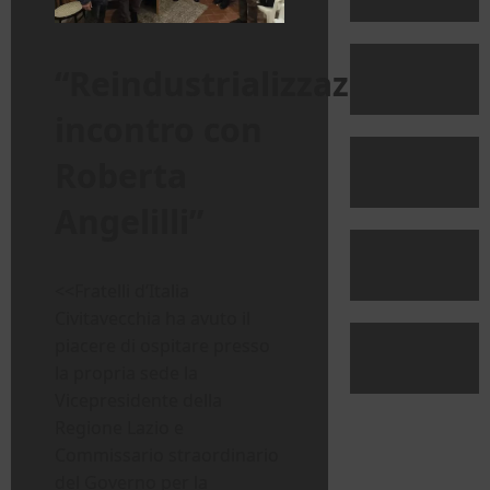
“Reindustrializzazione:
incontro con
Roberta
Angelilli”
<<Fratelli d’Italia
Civitavecchia ha avuto il
piacere di ospitare presso
la propria sede la
Vicepresidente della
Regione Lazio e
Commissario straordinario
del Governo per la