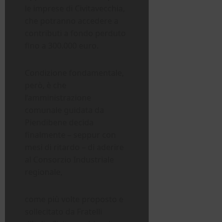
le imprese di Civitavecchia,
che potranno accedere a
contributi a fondo perduto
fino a 300.000 euro.
Condizione fondamentale,
però, è che
l’amministrazione
comunale guidata da
Piendibene decida
finalmente – seppur con
mesi di ritardo – di aderire
al Consorzio Industriale
regionale,
come più volte proposto e
sollecitato da Fratelli