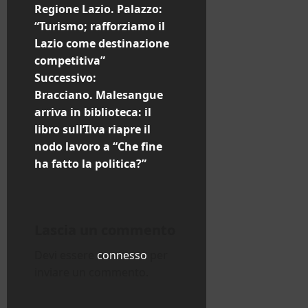
Regione Lazio. Palazzo:
a
“Turismo; rafforziamo il
Lazio come destinazione
v
competitiva”
i
Successivo:
Bracciano. Malesangue
g
arriva in biblioteca: il
libro sull’Ilva riapre il
a
nodo lavoro a “Che fine
z
ha fatto la politica?”
i
o
Lascia un commento
n
Devi essere
connesso
per
inviare un commento.
e