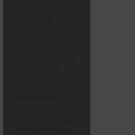
Reindustrializzazione
dell’area di Civitavecchia,
Roberta Angelilli.
È stata una riunione molto
interessante e proficua tra
la Vicepresidente Angelilli e
il coordinamento cittadino
di Fratelli d’Italia: un
confronto concreto su
progetti, idee e strategie
per il rilancio economico
del nostro territorio.
Dopo decenni di
monocoltura energetica e
di servitù ambientali, oggi