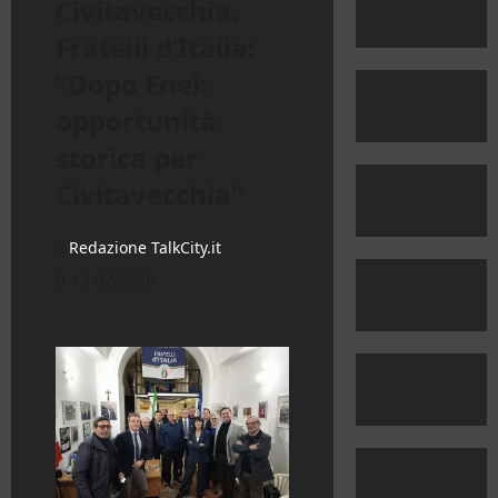
Civitavecchia.
Fratelli d’Italia:
“Dopo Enel:
opportunità
storica per
Civitavecchia”
Redazione TalkCity.it
12/02/2026