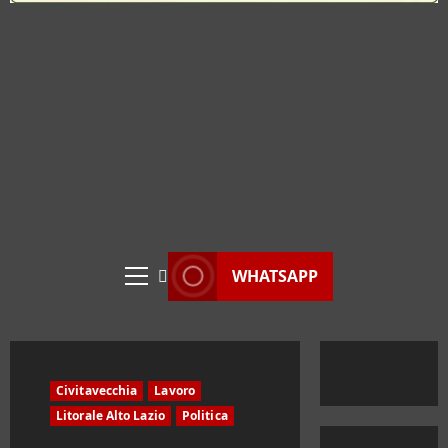
WHATSAPP
Menu
principale
Civitavecchia
Lavoro
Litorale Alto Lazio
Politica