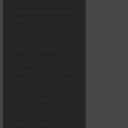
d’Italia Civitavecchia, oltre
che dal Presidente Rocca e
dalla stessa Vicepresidente
Angelilli.
Oltre 60 Comuni del Lazio
hanno già aderito e
Civitavecchia rischia di
rimanere ancora una volta
isolata per le scelte di
questa amministrazione
comunale, perdendo una
preziosa occasione.
Non è più tempo di
esitazioni o pregiudizi