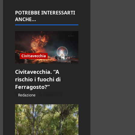
a
r
POTREBBE INTERESSARTI
ANCHE...
t
i
c
Civitavecchia
o
Civitavecchia. “A
l
rischio i fuochi di
Ferragosto?”
o
Redazione
09/08/2026