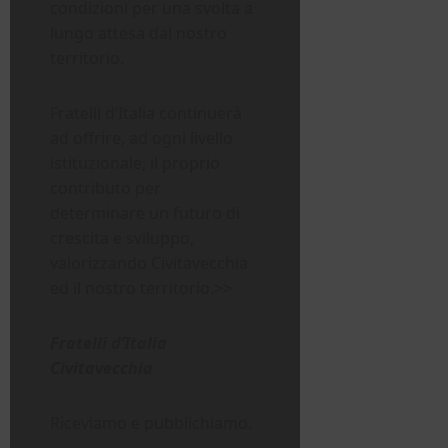
condizioni per una svolta a
lungo attesa dal nostro
territorio.
Fratelli d’Italia continuerà
ad offrire, ad ogni livello
istituzionale, il proprio
contributo per
determinare un futuro di
crescita e sviluppo,
valorizzando Civitavecchia
ed il nostro territorio.>>
Fratelli d’Italia
Civitavecchia
Riceviamo e pubblichiamo.