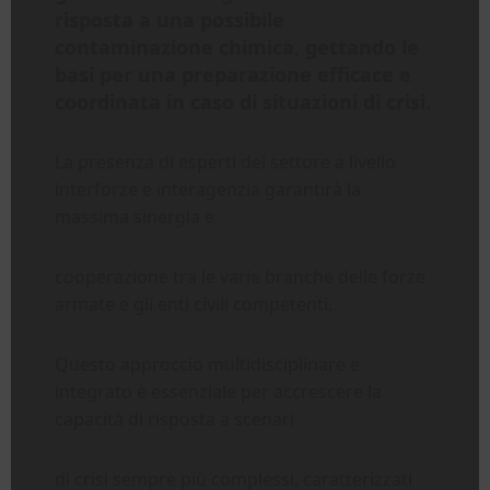
risposta a una possibile
contaminazione chimica, gettando le
basi per una preparazione efficace e
coordinata in caso di situazioni di crisi.
La presenza di esperti del settore a livello
interforze e interagenzia garantirà la
massima sinergia e
cooperazione tra le varie branche delle forze
armate e gli enti civili competenti.
Questo approccio multidisciplinare e
integrato è essenziale per accrescere la
capacità di risposta a scenari
di crisi sempre più complessi, caratterizzati