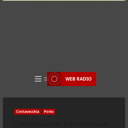
WEB RADIO
Menu
principale
Civitavecchia
Porto
Civitavecchia. Esercitazione