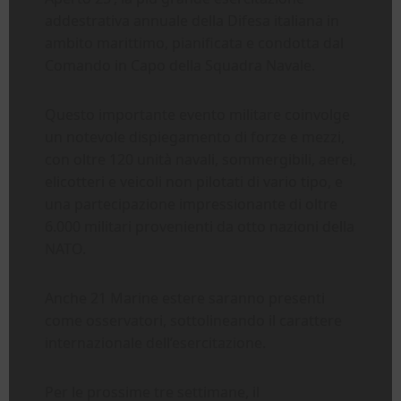
addestrativa annuale della Difesa italiana in
ambito marittimo, pianificata e condotta dal
Comando in Capo della Squadra Navale.
Questo importante evento militare coinvolge
un notevole dispiegamento di forze e mezzi,
con oltre 120 unità navali, sommergibili, aerei,
elicotteri e veicoli non pilotati di vario tipo, e
una partecipazione impressionante di oltre
6.000 militari provenienti da otto nazioni della
NATO.
Anche 21 Marine estere saranno presenti
come osservatori, sottolineando il carattere
internazionale dell’esercitazione.
Per le prossime tre settimane, il