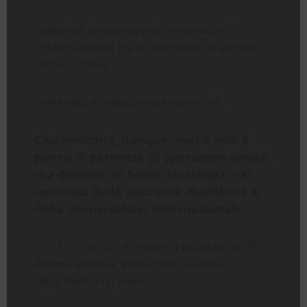
operative, le strategie di intervento e il
coordinamento tra le diverse forze armate,
rafforzando al
contempo le alleanze internazionali.
Civitavecchia, dunque, non è solo il
punto di partenza di operazioni navali,
ma diventa un fulcro strategico nel
contesto della sicurezza marittima e
della cooperazione internazionale.
Con il suo ampio e organico programma di
addestramento, questa esercitazione
rappresenta un passo