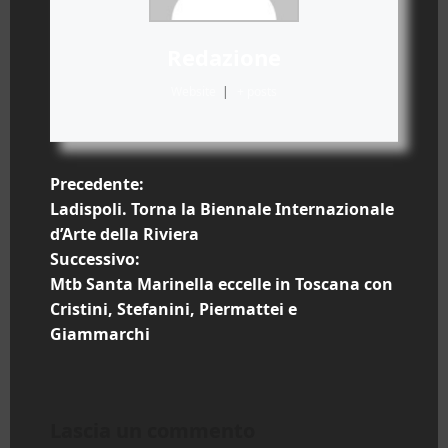
Redazione
Website
|
+ posts
N
Precedente:
Ladispoli. Torna la Biennale Internazionale
a
d’Arte della Riviera
Successivo:
v
Mtb Santa Marinella eccelle in Toscana con
i
Cristini, Stefanini, Piermattei e
Giammarchi
g
a
Lascia un commento
z