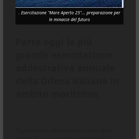
. Esercitazione "Mare Aperto 25"... preparazione per
le minacce del futuro
Parte oggi la più
grande esercitazione
addestrativa annuale
della Difesa italiana in
ambito marittimo
Oggi ha preso ufficialmente il via la ‘Mare
Aperto 25’, la più grande esercitazione