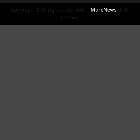
Copyright © All rights reserved.
|
MoreNews
di AF
themes.