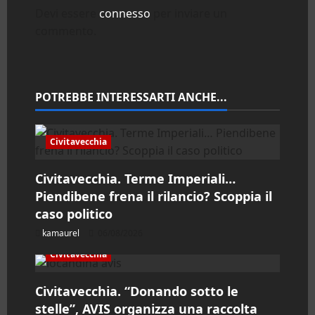
Devi essere
connesso
per inviare un
i
commento.
o
n
POTREBBE INTERESSARTI ANCHE...
e
a
Civitavecchia
r
Civitavecchia. Terme Imperiali…
Piendibene frena il rilancio? Scoppia il
t
caso politico
i
kamaurel
06/08/2026
c
Civitavecchia
o
Civitavecchia. “Donando sotto le
stelle”, AVIS organizza una raccolta