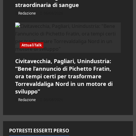
l
straordinaria di sangue
o
Redazione
06/08/2026
AttualiTalk
Civitavecchia, Pagliari, Unindustria:
“Bene l’annuncio di Pichetto Fratin,
ora tempi certi per trasformare
Torrevaldaliga Nord in un motore di
sviluppo”
Redazione
06/08/2026
POTRESTI ESSERTI PERSO