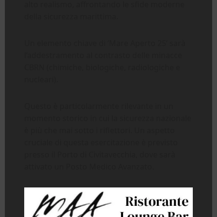
alto realismo, affrontando le sfide moderne
della sicurezza marittima.
Un elemento chiave di ‘Mare Aperto 25’ sarà
l’addestramento al contrasto delle minacce
CBRN (chimiche, biologiche, radiologiche e
nucleari).
Questo è particolarmente rilevante in un
momento storico in cui la sicurezza nazionale
è più che mai sotto i riflettori. Un aspetto
cruciale di questa esercitazione è previsto
presso il Porto di Civitavecchia, dove sarà
attivato un Posto Medico Avanzato.