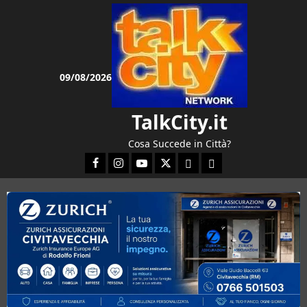
Vai
al
contenuto
09/08/2026
TalkCity.it
Cosa Succede in Città?
Facebook
Instagram
YouTube
Twitter
Email
Ente Parco Natura