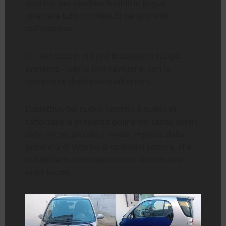
voucher per rendere fruibili in lingua
straniera tutti i contenuti del sito web
dell’impresa.
O – nel caso in cui una traduzione sia già
presente – per la loro revisione, con la
correzione degli eventuali errori.
L’obiettivo del nuovo servizio è quello di
rafforzare la presenza online nei canali esteri
delle micro, piccole e medie imprese della
provincia di Viterbo di qualsiasi settore, che
qui abbiano sede operativa o almeno una
unità locale.