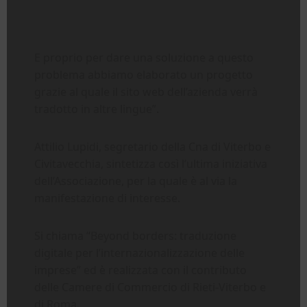
E proprio per dare una soluzione a questo
problema abbiamo elaborato un progetto
grazie al quale il sito web dell’azienda verrà
tradotto in altre lingue”.
Attilio Lupidi, segretario della Cna di Viterbo e
Civitavecchia, sintetizza così l’ultima iniziativa
dell’Associazione, per la quale è al via la
manifestazione di interesse.
Si chiama “Beyond borders: traduzione
digitale per l’internazionalizzazione delle
imprese” ed è realizzata con il contributo
delle Camere di Commercio di Rieti-Viterbo e
di Roma.