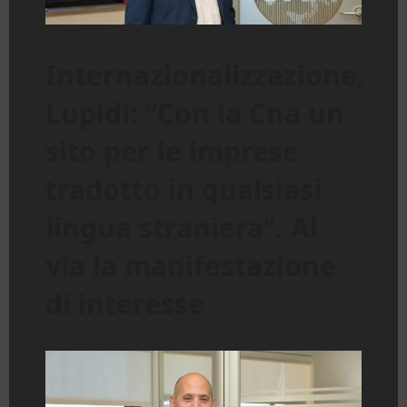
Internazionalizzazione,
Lupidi: “Con la Cna un
sito per le imprese
tradotto in qualsiasi
lingua straniera”. Al
via la manifestazione
di interesse