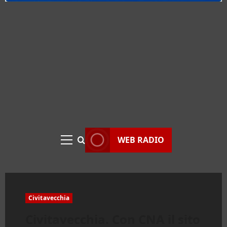
WEB RADIO
Menu
principale
Civitavecchia
Civitavecchia. Con CNA il sito