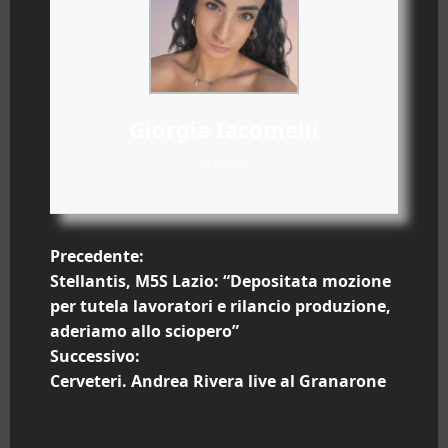
Giorgia Iacomelli
+ posts
N
Precedente:
Stellantis, M5S Lazio: “Depositata mozione
a
per tutela lavoratori e rilancio produzione,
aderiamo allo sciopero”
v
Successivo:
i
Cerveteri. Andrea Rivera live al Granarone
g