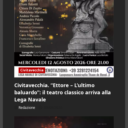
o
l
o
Civitavecchia
Civitavecchia. “Ettore – L’ultimo
baluardo”: il teatro classico arriva alla
Lega Navale
Redazione
09/08/2026