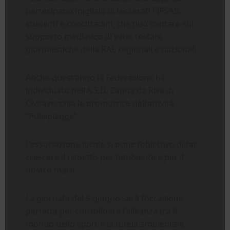
partecipano migliaia di tesserati FIPSAS,
studenti e concittadini, che può contare sul
supporto mediatico di varie testate
giornalistiche della RAI, regionali e nazionali.
Anche quest’anno la Federazione ha
individuato nell’A.S.D. Canna da Riva di
Civitavecchia la promotrice dell’attività
“Pulispiagge”.
L’associazione locale si pone l’obiettivo di far
crescere il rispetto per l’ambiente e per il
nostro mare.
La giornata del 5 giugno sarà l’occasione
perfetta per consolidare l’alleanza tra il
mondo dello sport e la tutela ambientale,