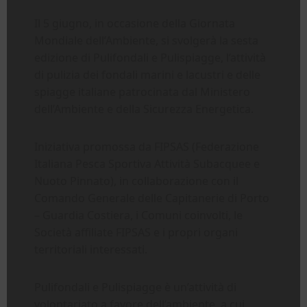
Il 5 giugno, in occasione della Giornata
Mondiale dell’Ambiente, si svolgerà la sesta
edizione di Pulifondali e Pulispiagge, l’attività
di pulizia dei fondali marini e lacustri e delle
spiagge italiane patrocinata dal Ministero
dell’Ambiente e della Sicurezza Energetica.
Iniziativa promossa da FIPSAS (Federazione
Italiana Pesca Sportiva Attività Subacquee e
Nuoto Pinnato), in collaborazione con il
Comando Generale delle Capitanerie di Porto
– Guardia Costiera, i Comuni coinvolti, le
Società affiliate FIPSAS e i propri organi
territoriali interessati.
Pulifondali e Pulispiagge è un’attività di
volontariato a favore dell’ambiente, a cui