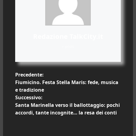
Redazione TalkCity.it
+ posts
N
Precedente:
Fiumicino. Festa Stella Maris: fede, musica
a
e tradizione
Successivo:
v
Santa Marinella verso il ballottaggio: pochi
i
accordi, tante incognite… la resa dei conti
g