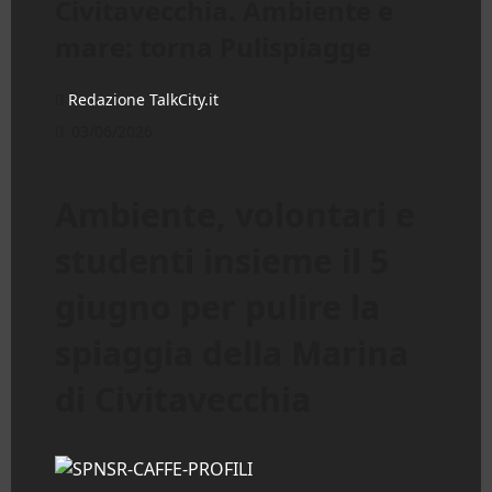
Civitavecchia. Ambiente e
mare: torna Pulispiagge
Redazione TalkCity.it
03/06/2026
Ambiente, volontari e
studenti insieme il 5
giugno per pulire la
spiaggia della Marina
di Civitavecchia