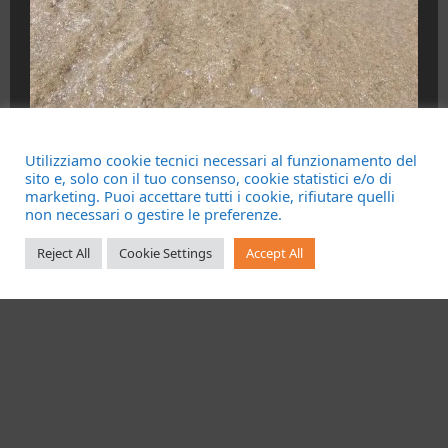
HOME
Utilizziamo cookie tecnici necessari al funzionamento del
Litorale Alto Lazio. Mare marrone, l’ARPA
sito e, solo con il tuo consenso, cookie statistici e/o di
marketing. Puoi accettare tutti i cookie, rifiutare quelli
fa chiarezza: “Sono microalghe, meglio
non necessari o gestire le preferenze.
evitare il contatto diretto”
Reject All
Cookie Settings
Accept All
Redazione
08/08/2026
Contatti
Chi siamo
Pubblicità
Testata Registrata al Tribunale di Civitavecchia
n°RS7823/2021 RG716/2021 Direttore Responsabile
Micaela Taroni
Facebook
Instagram
YouTube
Twitter
Email
Ente Parco Natural