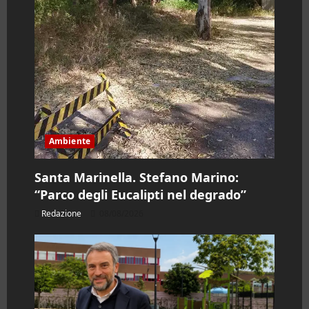
o
l
o
Ambiente
Santa Marinella. Stefano Marino:
“Parco degli Eucalipti nel degrado”
Redazione
08/08/2026