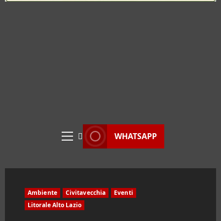
WHATSAPP
Menu
principale
Ambiente
Civitavecchia
Eventi
Litorale Alto Lazio