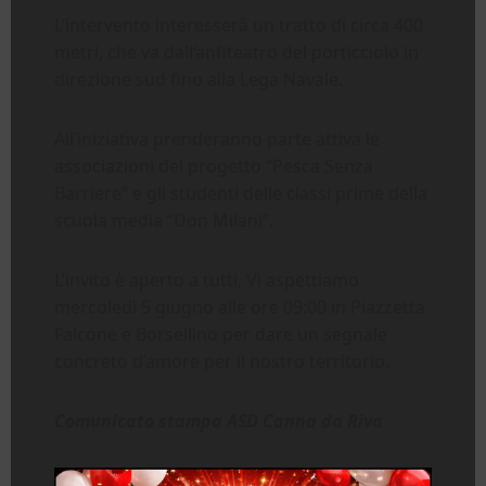
L’intervento interesserà un tratto di circa 400
metri, che va dall’anfiteatro del porticciolo in
direzione sud fino alla Lega Navale.
All’iniziativa prenderanno parte attiva le
associazioni del progetto “Pesca Senza
Barriere” e gli studenti delle classi prime della
scuola media “Don Milani”.
L’invito è aperto a tutti, Vi aspettiamo
mercoledì 5 giugno alle ore 09:00 in Piazzetta
Falcone e Borsellino per dare un segnale
concreto d’amore per il nostro territorio.
Comunicato stampa ASD Canna da Riva