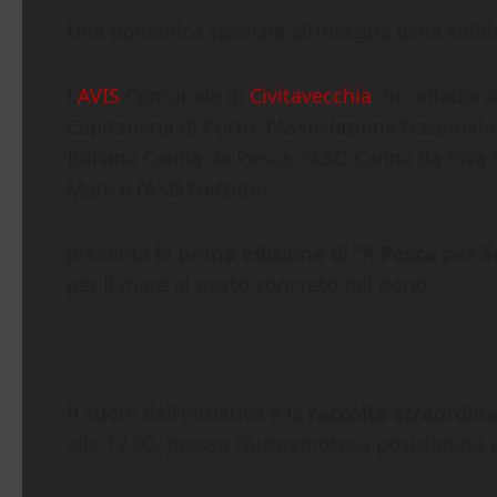
Una domenica speciale all’insegna della solidar
L’
AVIS
Comunale di
Civitavecchia
, in collabor
Capitaneria di Porto, l’Associazione Nazionale 
Italiana Canna da Pesca, l’ASD Canna da Riva C
Mare e l’ASD Nettuno,
presenta la
prima edizione di “A Pesca per S
per il mare al gesto concreto del dono.
Il cuore dell’iniziativa è la
raccolta straordin
alle 12.00, presso l’Autoemoteca posizionata 