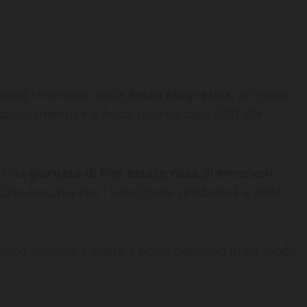
ranno cimentarsi nella
Pesca Magnetica
, un gioco
ppuntamento è a Porta Livorno dalle 9.00 alle
e una
giornata di fine estate ricca di emozioni
,
ivitavecchia con i valori della solidarietà e della
empo insieme e vivere il porto cittadino in un modo