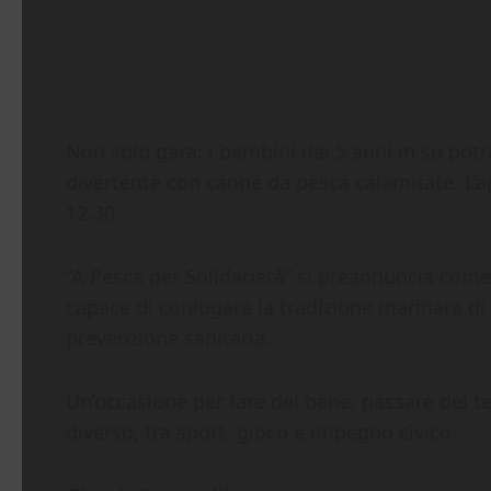
Non solo gara: i bambini dai 5 anni in su pot
divertente con canne da pesca calamitate. L’a
12.30.
“A Pesca per Solidarietà” si preannuncia com
capace di coniugare la tradizione marinara di C
prevenzione sanitaria.
Un’occasione per fare del bene, passare del t
diverso, tra sport, gioco e impegno civico.