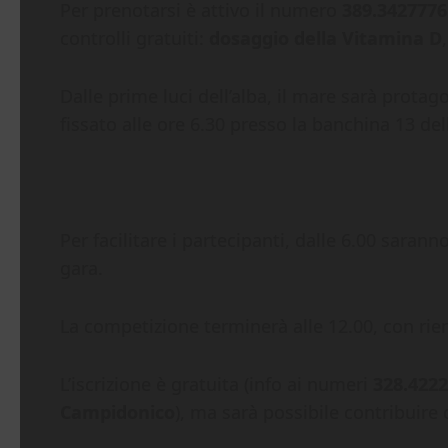
Per prenotarsi è attivo il numero
389.3427776
controlli gratuiti:
dosaggio della Vitamina D
Dalle prime luci dell’alba, il mare sarà protag
fissato alle ore 6.30 presso la banchina 13 del
Per facilitare i partecipanti, dalle 6.00 saran
gara.
La competizione terminerà alle 12.00, con rien
L’iscrizione è gratuita (info ai numeri
328.4222
Campidonico
), ma sarà possibile contribuire