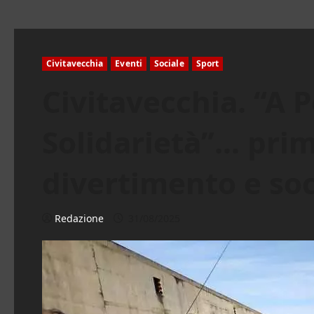
Civitavecchia
Eventi
Sociale
Sport
Civitavecchia. “A 
Solidarietà”… prim
divertimento e soc
Redazione
31/08/2025