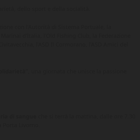
ietà, dello sport e della socialità.
azione con l’Autorità di Sistema Portuale, la
Marinai d’Italia, l’Old Fishing Club, la Federazione
ivitavecchia, l’ASD Il Cormorano, l’ASD Amici del
olidarietà”
, una giornata che unisce la passione
aria di sangue
che si terrà la mattina, dalle ore 7.30
a Porta Livorno.