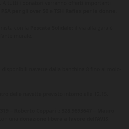
. A tutti i donatori verranno offerti importanti
,
PSA per gli over 50
e
TSH Reflex per le donne
.
onista con la
Pescata Solidale
: il via alla gara è
l’ante murale.
no disponibili navette dalla banchina 8 fino al molo-
tro delle navette previsto intorno alle 12.15.
319 – Roberto Coppari
e
328.9893647 – Mauro
 con una
donazione libera a favore dell’AVIS
.