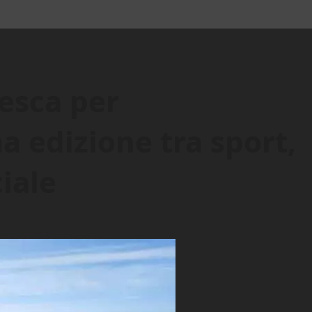
Pesca per
a edizione tra sport,
iale