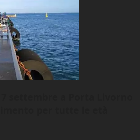
 settembre a Porta Livorno
timento per tutte le età