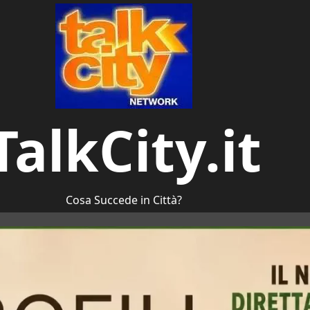
TalkCity.it
Cosa Succede in Città?