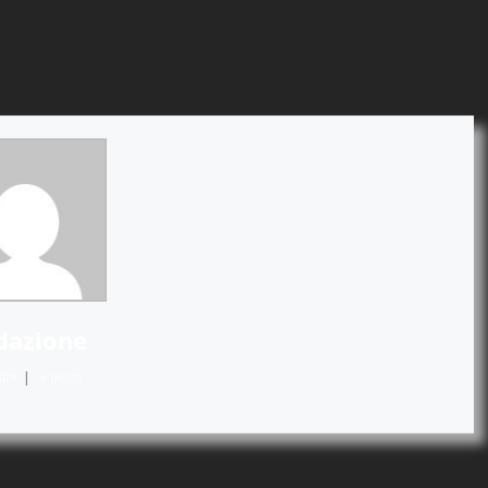
dazione
ite
|
+ posts