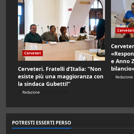
e
a
Cerveteri
r
Cerveter
t
«Respons
Cerveteri
i
e Anno Ze
bilancio
Cerveteri. Fratelli d’Italia: “Non
c
esiste più una maggioranza con
Redazione
la sindaca Gubetti!”
o
Redazione
04/08/2026
l
o
POTRESTI ESSERTI PERSO