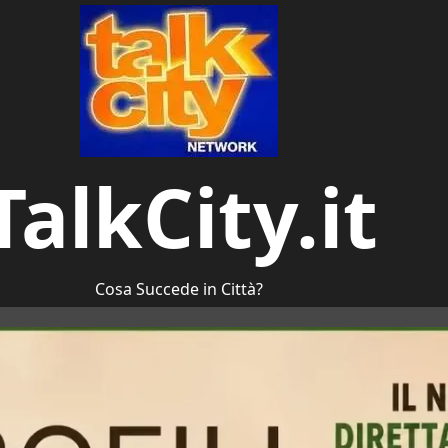
TalkCity.it
Cosa Succede in Città?