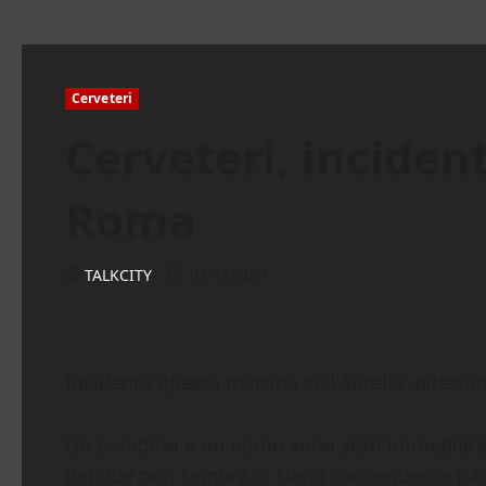
Cerveteri
Cerveteri, incident
Roma
TALKCITY
07/12/2021
Incidente questa mattina sull’Aurelia, direzi
Un bambino e un uomo sono stati immediatamen
dei due non sembra ci siano conseguenze par