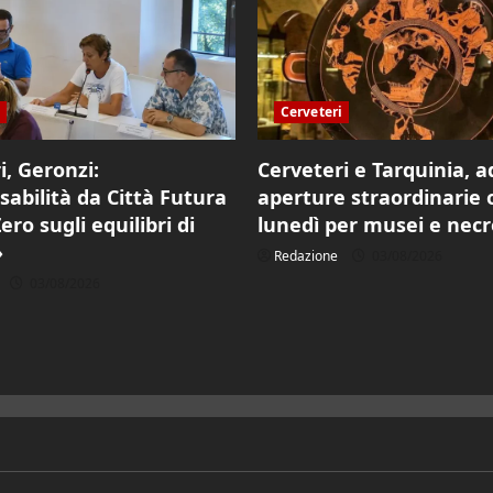
Cerveteri
i, Geronzi:
Cerveteri e Tarquinia, 
abilità da Città Futura
aperture straordinarie 
ro sugli equilibri di
lunedì per musei e necr
»
Redazione
03/08/2026
03/08/2026