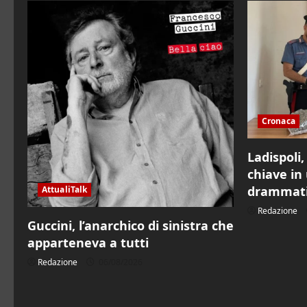
Cronaca
Ladispoli
chiave in 
drammatic
AttualiTalk
Redazione
Guccini, l’anarchico di sinistra che
apparteneva a tutti
Redazione
06/08/2026