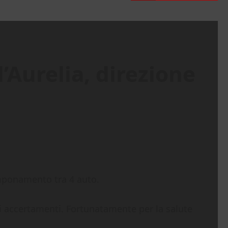
’Aurelia, direzione
amponamento tra 4 auto.
 accertamenti. Fortunatamente per la salute