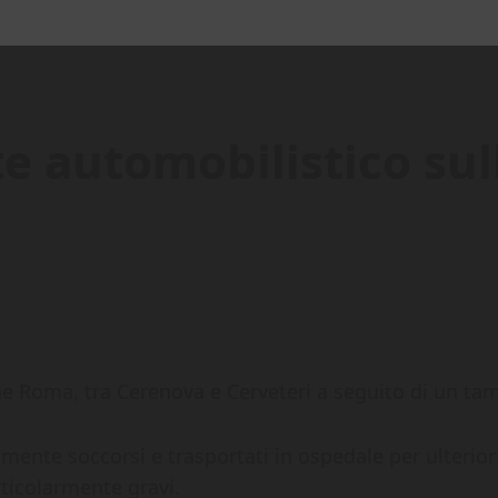
e automobilistico sull
one Roma, tra Cerenova e Cerveteri a seguito di un t
te soccorsi e trasportati in ospedale per ulteriori
ticolarmente gravi.