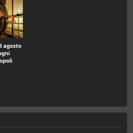
ad agosto
ogni
opoli