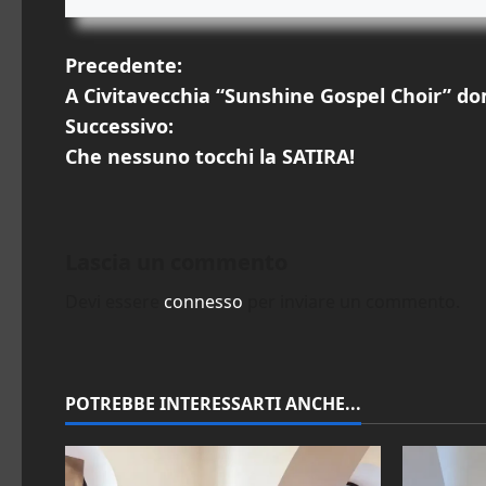
N
Precedente:
A Civitavecchia “Sunshine Gospel Choir” do
a
Successivo:
v
Che nessuno tocchi la SATIRA!
i
g
Lascia un commento
a
Devi essere
connesso
per inviare un commento.
z
i
POTREBBE INTERESSARTI ANCHE...
o
n