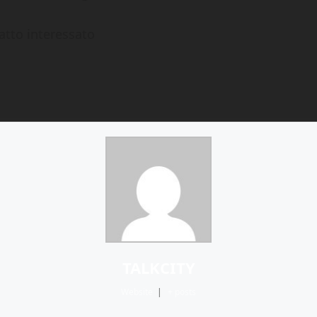
ratto interessato
TALKCITY
Website
|
+ posts