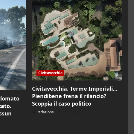
Civitavecchia
Civitavecchia. Terme Imperiali…
Piendibene frena il rilancio?
 domato
Scoppia il caso politico
cato.
Redazione
06/08/2026
essun