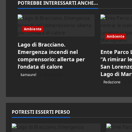
POTREBBE INTERESSARTI ANCHE...
o
n
Ambiente
e
Ambiente
Lago di Bracciano.
a
Emergenza incendi nel
Ente Parco 
r
comprensorio: allerta per
“A rimirar le 
l’ondata di calore
San Lorenzo
t
Lago di Mar
kamaurel
07/08/2026
Redazione
07
i
c
o
POTRESTI ESSERTI PERSO
l