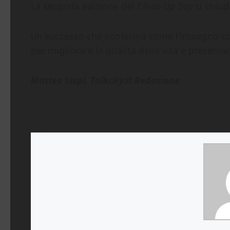
La seconda edizione del
Clean-Up Day
si chiud
un successo che conferma come l’impegno con
per migliorare la qualità della vita e preserva
Matteo Lispi. Talkcity.it Redazione