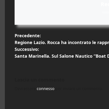
Re
Webs
N
Precedente:
Regione Lazio. Rocca ha incontrato le rappr
a
Successivo:
v
Santa Marinella. Sul Salone Nautico “Boat
i
g
Lascia un commento
a
Devi essere
connesso
per inviare un commento.
z
i