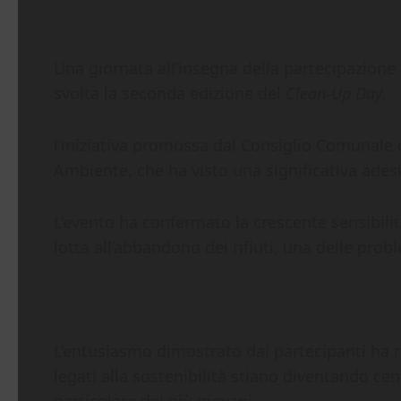
Una giornata all’insegna della partecipazione
svolta la seconda edizione del
Clean-Up Day
,
l’iniziativa promossa dal Consiglio Comunale 
Ambiente, che ha visto una significativa adesi
L’evento ha confermato la crescente sensibilit
lotta all’abbandono dei rifiuti, una delle probl
L’entusiasmo dimostrato dai partecipanti ha 
legati alla sostenibilità stiano diventando cent
particolare dei più giovani.