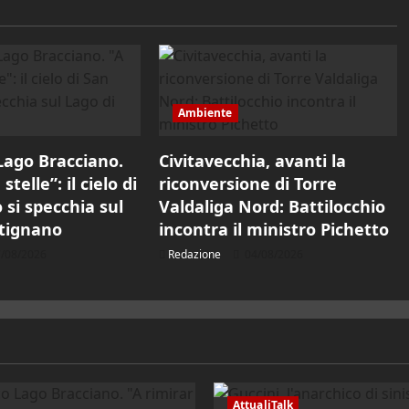
Ambiente
Lago Bracciano.
Civitavecchia, avanti la
stelle”: il cielo di
riconversione di Torre
 si specchia sul
Valdaliga Nord: Battilocchio
tignano
incontra il ministro Pichetto
/08/2026
Redazione
04/08/2026
AttualiTalk