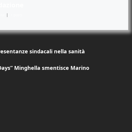
dazione
ite
|
+ posts
esentanze sindacali nella sanità
 Days” Minghella smentisce Marino