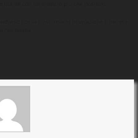
e quindi con un bilancio più che positivo:
diviso possa trasformarsi in un’azione concreta
re l’ambiente.