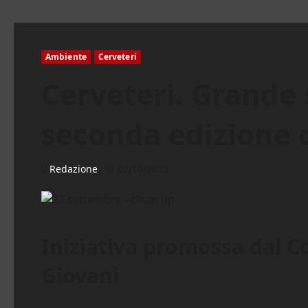
Ambiente
Cerveteri
Cerveteri. Grande 
seconda edizione 
Redazione
02/10/2025
Iniziativa promossa dal C
Giovani