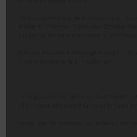
“Grazie a questa grande partecipazione – han
Ambiente, Francesco Canicossa, Christian Matil
a organizzare nuove iniziative di sensibilizzaz
Il nostro obiettivo è coinvolgere sempre più p
insieme possiamo fare la differenza”.
Un ringraziamento speciale è stato rivolto all
all’assessore Alessandro Gnazi e alla Rieco per
considerati fondamentali per la buona riuscita