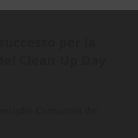
successo per la
del Clean-Up Day
onsiglio Comunale dei