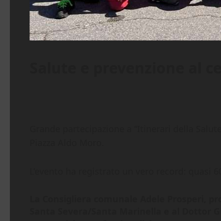
Salute e prevenzione al ce
Grande partecipazione a “Itinerari della Salute
Piazza Aldo Moro.
L’evento ha registrato un vero record: quasi 6
La Consigliera comunale Adele Prosperi, pro
Santa Severa/Santa Marinella e al Dottor Giu