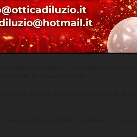
lettrocardiogramma gratuito, ma un percorso completo
ogica finale”, ha spiegato Prosperi.
zzino eventi di sanità di prossimità, offrendo un esem
 Rossa, la tappa di Cerveteri si inserisce in un più