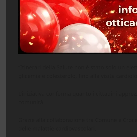
“Itinerari della Salute non è stato solo un e
glicemia e colesterolo, fino alla visita cardiol
L’iniziativa conferma quanto i cittadini appre
comunità.
Grazie alla collaborazione tra Comune e Croce
delle malattie cardiovascolari.