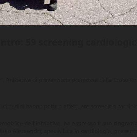
ntro: 59 screening cardiologic
”, l’iniziativa di prevenzione promossa dalla Croce Ros
0 cittadini hanno potuto effettuare screening cardiol
motrice dell’iniziativa, ha espresso il suo ringraz
lio Alessandri, specialista in cardiologia, present