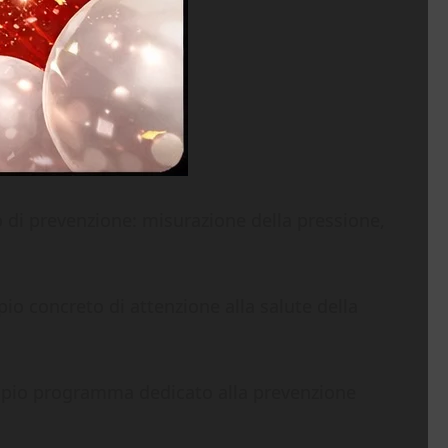
 di prevenzione: misurazione della pressione,
pio concreto di attenzione alla salute della
 ampio programma dedicato alla prevenzione