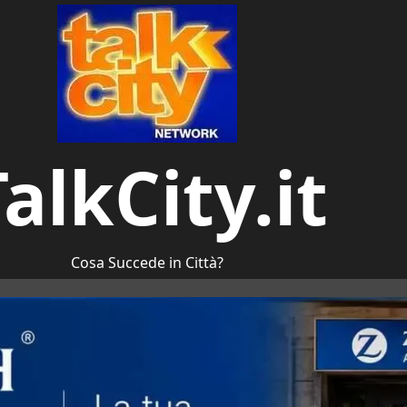
alkCity.it
Cosa Succede in Città?