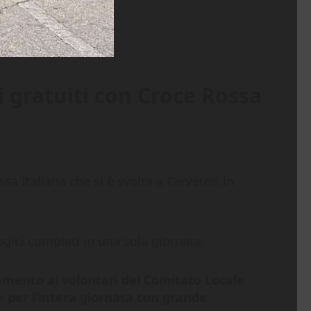
i gratuiti con Croce Rossa
sa Italiana che si è svolta a Cerveteri in
ogici completi in una sola giornata.
iamento ai volontari del Comitato Locale
e per l’intera giornata con grande