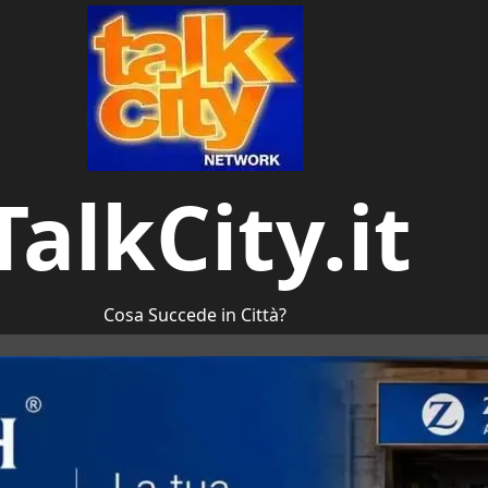
TalkCity.it
Cosa Succede in Città?