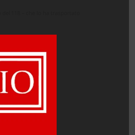
o del 118 – che lo ha trasportato