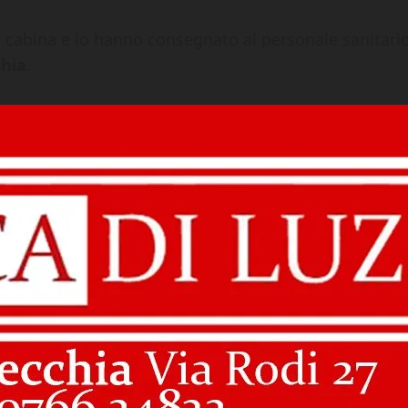
lla cabina e lo hanno consegnato al personale sanitari
chia
.