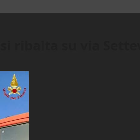
si ribalta su via Sett