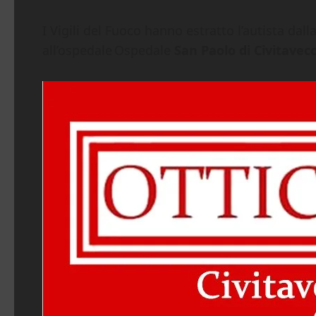
I Vigili del Fuoco hanno estratto l’autista da
all’ospedale Ospedale
San Paolo di Civitavec