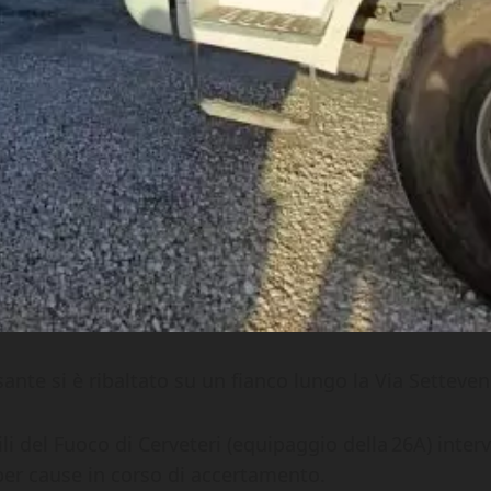
nte si è ribaltato su un fianco lungo la Via Setteven
gili del Fuoco di Cerveteri (equipaggio della 26A) inte
er cause in corso di accertamento.