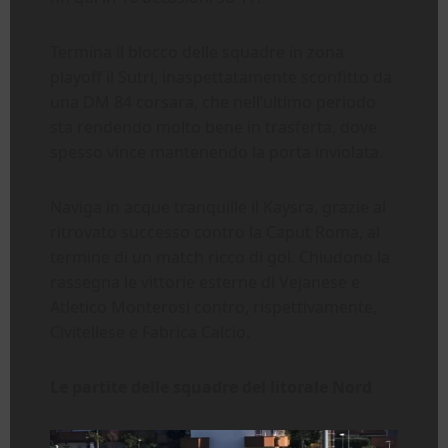
Termina il blocco delle squadre in zona
playoff il Sutri, inaspettatamente sconfitto da
una DM 84 corsara, che nell’ultimo periodo
sta rendendo molto bene in trasferta, dove
spesso vince mantenendo la porta inviolata.
Naviga in acque tranquille il Kaysra, grazie al
ritrovato successo contro la Caput Roma, al
termine di un match ricco di gol. Chiudono la
rassegna le vittorie esterne di Vejanese e
Atletico Monterosi contro, rispettivamente,
Civitellese e Fabrica Calcio.
Le partite delle squadre del litorale Nord