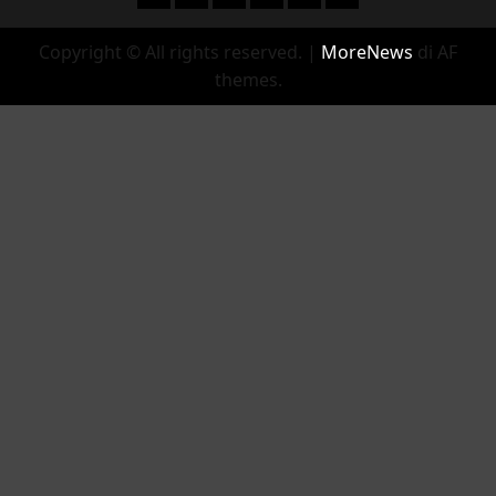
Copyright © All rights reserved.
|
MoreNews
di AF
themes.