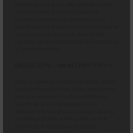
padroni di casa, grazie alle reti di Bergantili
Stati e Antonelli si portano a una sola
lunghezza dal vertice e confermano una
grande identità di squadra, tanto da essere la
sola compagine del girone, insieme alla
capolista, ad aver ottenuto ben 12 successi su
17 partite disputate.
CALCIO SUTRI – DM 84 CERVETERI 0-1
Dopo la convincente vittoria di Oriolo, il Sutri
cade contro un Cerveteri molto determinato,
pronto a vendicare il risultato dell’andata,
quando gli amaranto espugnarono il
‘Mataloni’ 0-3. Grazie a una gara da squadra,
con tutti gli effettivi a difesa della porta e
sfruttando al meglio quanto di poco