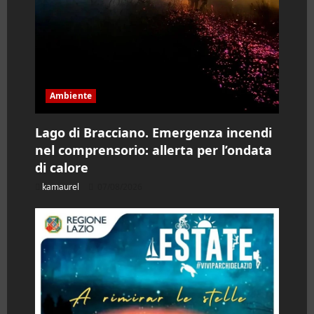
l
o
Ambiente
Lago di Bracciano. Emergenza incendi
nel comprensorio: allerta per l’ondata
di calore
kamaurel
07/08/2026