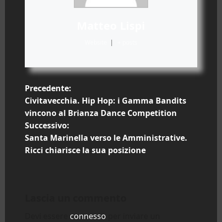
Matteo Lispi
Website
|
+ posts
N
Precedente:
Civitavecchia. Hip Hop: i Gamma Bandits
a
vincono al Brianza Dance Competition
Successivo:
v
Santa Marinella verso le Amministrative.
i
Ricci chiarisce la sua posizione
g
a
Lascia un commento
z
Devi essere
connesso
per inviare un