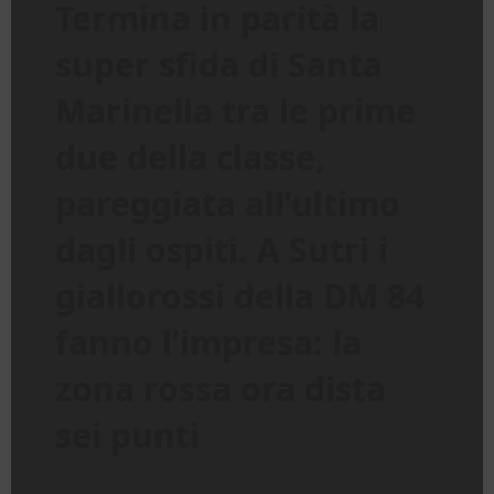
Termina in parità la
super sfida di Santa
Marinella tra le prime
due della classe,
pareggiata all’ultimo
dagli ospiti. A Sutri i
giallorossi della DM 84
fanno l’impresa: la
zona rossa ora dista
sei punti