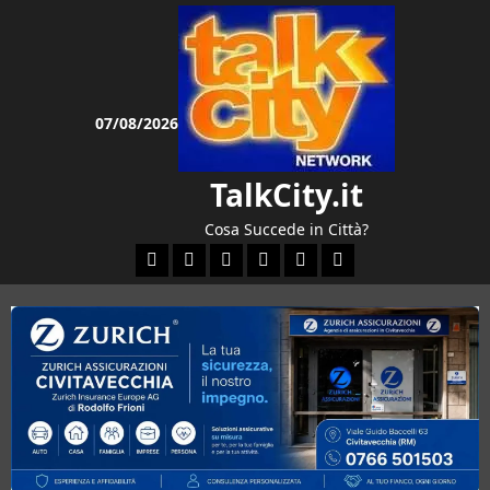
Vai
al
contenuto
07/08/2026
TalkCity.it
Cosa Succede in Città?
Facebook
Instagram
YouTube
Twitter
Email
Ente Parco Natural