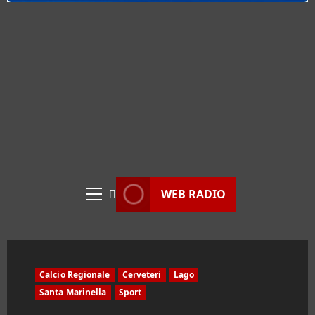
WEB RADIO
Menu
principale
Calcio Regionale
Cerveteri
Lago
Santa Marinella
Sport