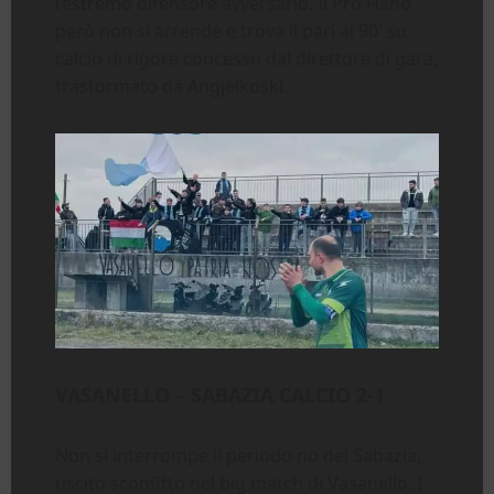
l’estremo difensore avversario. Il Pro Fiano
però non si arrende e trova il pari al 90′ su
calcio di rigore concesso dal direttore di gara,
trasformato da Angjelkoski.
VASANELLO – SABAZIA CALCIO 2-1
Non si interrompe il periodo no del Sabazia,
uscito sconfitto nel big match di Vasanello. I