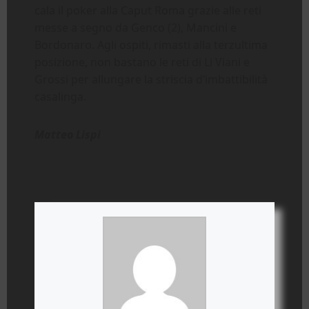
cala il poker alla Caput Roma grazie alle reti
messe a segno da Genco (2), Mancini e
Bordonaro. Agli ospiti, rimasti alla terzultima
posizione, non bastano le reti di Li Viani e
Grossi per allungare la striscia d’imbattibilità
casalinga.
Matteo Lispi