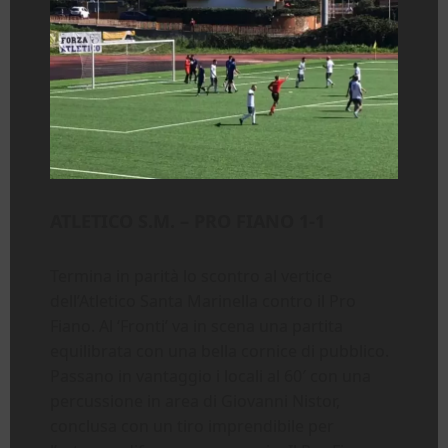
ATLETICO S.M. – PRO FIANO 1-1
Termina in parità lo scontro al vertice
dell’Atletico Santa Marinella contro il Pro
Fiano. Al ‘Fronti’ va in scena una partita
equilibrata con una bella cornice di pubblico.
Passano in vantaggio i locali al 60′ con una
percussione in area di Giovanni Nistor,
conclusa con un tiro imprendibile per