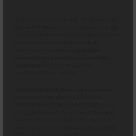
Si accorcia la classifica nella 18^ giornata del
girone B di Seconda Categoria: davanti a uno
stadio pieno di tifosi l’Atletico S.M. mantiene il
primo posto nel match di cartello di
Domenica, nonostante ci sia qualche
rammarico per il mancato successo della
squadra nerazzurra che si è fatta
raggiungere al 90° minuto.
Sfrutta il pari tra le prime due e si avvicina
pericolosamente alla cima il Vasanello,
vincente nel posticipo contro un Sabazia in
crisi, a secco di vittorie da diverse giornate.
Staccato di sei punti c’è l’Oriolo, che nel
weekend ha superato il Bracciano, sconfitto
fin qui in 16 occasioni su 17.