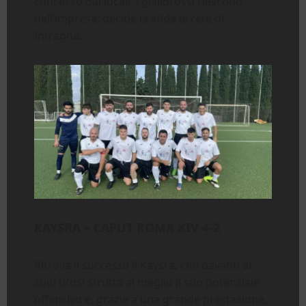
concesso dai locali, i giallorossi riescono
nell’impresa: decide la sfida la rete di
Intragna.
KAYSRA – CAPUT ROMA XIV 4-2
Ritrova il successo il Kaysra, che davanti ai
suoi tifosi sfrutta al meglio il suo potenziale
offensivo e, grazie a una grande prestazione,