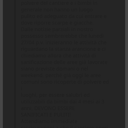
polvere del cantiere e i bimbi in
generale non hanno un luogo
pulito ed adeguato da cui entrare e
dove riporre scarpe e giacche.
Dalle notizie parziali in nostro
possesso sembrerebbe che lunedì
27/04 p.v. inizieranno le attività che
riguardano la stanza arancione e ci
chiediamo allora che attività di
sanificazione delle aree già lavorate
siano previste domani o nel
weekend, perché già oggi le aree
comuni sono ricoperte di polvere ed
i
luoghi, per essere salubri ed
utilizzabili da bimbi dai 4 mesi ai 3
anni, DEVONO ESSERE
SANIFICATI E PULITI!
Attendiamo immediate
rassicurazioni a che il cantiere operi