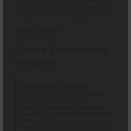
interventi strutturali, i genitori ribadiscono
che “la tutela della salute dei bambini deve
essere prioritaria e non negoziabile”.
TalkCity.it Bracciano
Questo il documento
integrale:
COMITATO DEI GENITORI
DELL’ASILO NIDO DI SAN CELSO
Bracciano, 23 aprile 2026
OGGETTO: URGENTE – CANTIERE
LAVORI ASILO NIDO COMUNALE DI
SAN CELSO
Tutela della salute e della sicurezza