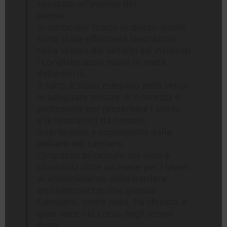
spostato all’interno del
plesso.
In particolar modo in questi giorni
sono state effettuate lavorazioni
nella stanza dei lattanti ed installati
i condizionatori nuovi in metà
dell’edificio.
Il tutto è stato eseguito però senza
le adeguate misure di sicurezza e
protezione per preservare i bimbi
e le lavoratrici da rumore,
interferenze e soprattutto dalla
polvere del cantiere.
L’ingresso principale del nido è
chiuso da oltre un mese per i lavori
di abbattimento delle barriere
architettoniche, che questo
Comitato, come noto, ha chiesto a
gran voce nel corso degli scorsi
mesi.