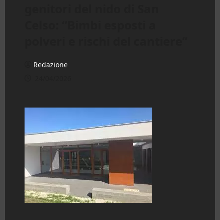
genitori del nido di San
Celso: “Bimbi esposti a
polveri e rischi del cantiere”
Redazione
24/04/2026