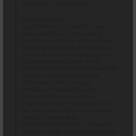
dei minori – segnalazione
Gentilissimi tutti,
con riferimento ai lavori in corso
presso l’asilo nido comunale di
Bracciano Ex Via San Celso, attuale
Via Margherita Hack, chiediamo un
immediato intervento per garantire
la tutela della salute dei bimbi
e la corretta continuità educativa del
servizio, stante l’attuale grave
situazione che è stata oggi
verificata e fotografata dallo
scrivente Comitato Genitori.
Il cantiere, come è stato verificato
ieri anche dalla Dottoressa Salzano
che, su richiesta della
Responsabile del Nido, si è recata a
visitare i luoghi, è stato attualmente