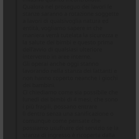
Qualora nel proseguo dei lavori le
stanze saranno a rotazione soggette
a lavori di qualsivoglia natura ed
entità, vogliamo sapere in che
maniera verrà tutelata la sicurezza e
la salute dei bimbi e questo prima
dell’avvio di qualsiasi ulteriore
intervento in aree interne.
Gli operai anche oggi stanno
lavorando nella stanza dei lattanti e
non hanno coperto neanche i giochi
dei bambini.
Ci chiediamo come sia possibile che
lunedì dei bimbi di 4 mesi, che sono
i più fragili, possano entrare
lì dentro senza una sanificazione o
comunque come pensate che
possiamo usufruire del servizio se la
stanza di ingresso è ricoperta dalla