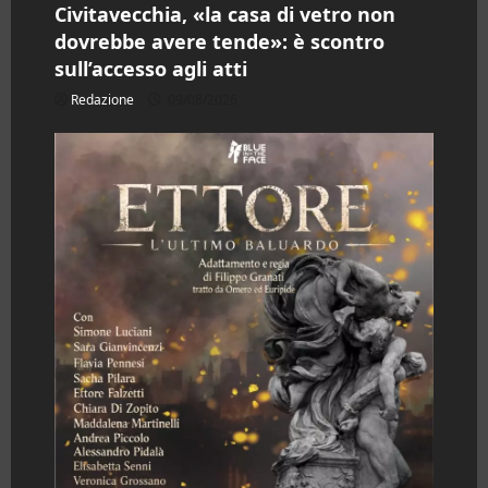
c
Civitavecchia, «la casa di vetro non
dovrebbe avere tende»: è scontro
o
sull’accesso agli atti
l
Redazione
09/08/2026
o