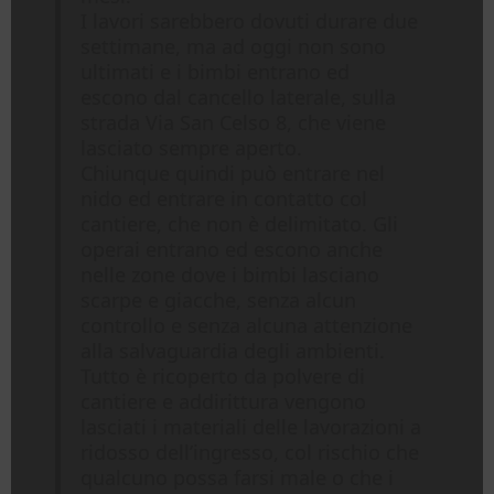
I lavori sarebbero dovuti durare due
settimane, ma ad oggi non sono
ultimati e i bimbi entrano ed
escono dal cancello laterale, sulla
strada Via San Celso 8, che viene
lasciato sempre aperto.
Chiunque quindi può entrare nel
nido ed entrare in contatto col
cantiere, che non è delimitato. Gli
operai entrano ed escono anche
nelle zone dove i bimbi lasciano
scarpe e giacche, senza alcun
controllo e senza alcuna attenzione
alla salvaguardia degli ambienti.
Tutto è ricoperto da polvere di
cantiere e addirittura vengono
lasciati i materiali delle lavorazioni a
ridosso dell’ingresso, col rischio che
qualcuno possa farsi male o che i