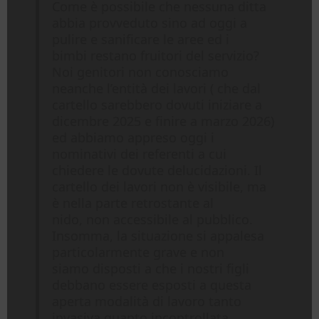
Come è possibile che nessuna ditta
abbia provveduto sino ad oggi a
pulire e sanificare le aree ed i
bimbi restano fruitori del servizio?
Noi genitori non conosciamo
neanche l’entità dei lavori ( che dal
cartello sarebbero dovuti iniziare a
dicembre 2025 e finire a marzo 2026)
ed abbiamo appreso oggi i
nominativi dei referenti a cui
chiedere le dovute delucidazioni. Il
cartello dei lavori non è visibile, ma
è nella parte retrostante al
nido, non accessibile al pubblico.
Insomma, la situazione si appalesa
particolarmente grave e non
siamo disposti a che i nostri figli
debbano essere esposti a questa
aperta modalità di lavoro tanto
invasiva quanto incontrollata.