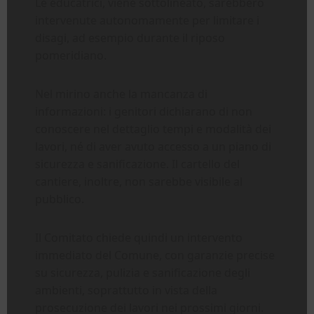
Le educatrici, viene sottolineato, sarebbero
intervenute autonomamente per limitare i
disagi, ad esempio durante il riposo
pomeridiano.
Nel mirino anche la mancanza di
informazioni: i genitori dichiarano di non
conoscere nel dettaglio tempi e modalità dei
lavori, né di aver avuto accesso a un piano di
sicurezza e sanificazione. Il cartello del
cantiere, inoltre, non sarebbe visibile al
pubblico.
Il Comitato chiede quindi un intervento
immediato del Comune, con garanzie precise
su sicurezza, pulizia e sanificazione degli
ambienti, soprattutto in vista della
prosecuzione dei lavori nei prossimi giorni.