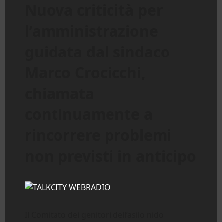
Nuova criticità per
l’amministrazione
guidata dal sindaco
Marco Crocicchi,
chiamata
continuamente a
rincorrere problemi
non previsti in anticipo
Il Comitato dei genitori dell’asilo nido