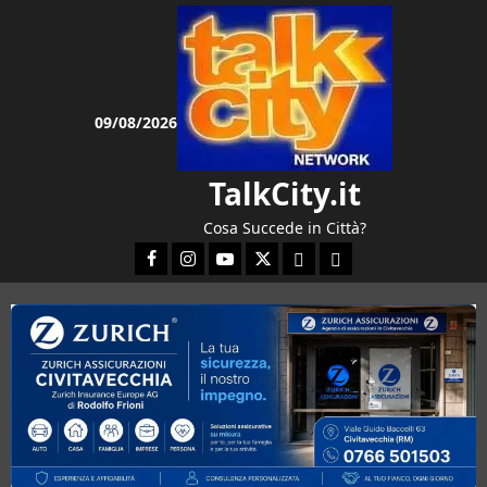
Vai
al
contenuto
09/08/2026
TalkCity.it
Cosa Succede in Città?
Facebook
Instagram
YouTube
Twitter
Email
Ente Parco Natura