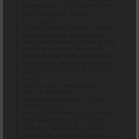
pomeridiano, che venissero usati
martelli o frullini. Questo è
inaccettabile!
Gli operai hanno lavorato sul tetto
per tanto tempo, abbiamo tutti
verificato che erano sempre privi di
caschetti e addirittura qualche
giorno fa hanno lavorato i pannelli
di polistiroli a ridosso dell’ingresso,
senza curarsi che i bimbi dovessero
entrare.
Tale situazione preoccupa noi
genitori ed espone
ingiustificatamente dei minori,
quando la Legge
prevede chiaramente la possibilità
di far coesistere servizi e lavori,
semplicemente adottando le
misure adeguate, precise e previste.