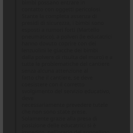
bimbi possano entrare in
contatto con oggetti pericolosi.
Stante la completa assenza di
presidi di sicurezza, i bimbi sono
esposti a rumori forti (Martello
pneumatico), a polveri (le educatrici
hanno dovuto coprire con dei
lenzuolini le giacche dei bimbi
dalla polvere di risulta del muro) e a
tutte le problematiche del cantiere
senza alcuna attenzione al
fatto che il cantiere, se deve
coesistere con il corretto
svolgimento del servizio educativo,
deve
necessariamente prevedere tutele
che non sono state prese.
Solamente grazie alla presa di
posizione delle educatrici si è
impedito, nell’orario del sonnellino