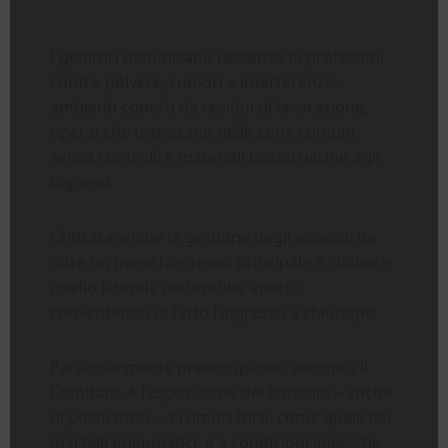
I genitori denunciano l’assenza di protezioni
contro polvere, rumori e interferenze:
ambienti coperti da residui di lavorazione,
operai che transitano nelle zone comuni
senza controlli e materiali lasciati vicino agli
ingressi.
Criticata anche la gestione degli accessi: da
oltre un mese l’ingresso principale è chiuso e
quello laterale resterebbe aperto,
consentendo di fatto l’ingresso a chiunque.
Particolarmente preoccupante, secondo il
Comitato, è l’esposizione dei bambini – anche
di pochi mesi – a rumori forti, come quelli dei
martelli pneumatici, e a condizioni igieniche