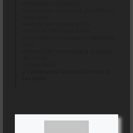
immediato, soprattutto
aspettandoci che lunedì gli ambienti
siano stati
sanificati per permettere la
rotazione delle classi e che
intervengano segregazioni adeguate
degli
ambienti per preservare la sicurezza
dei piccoli.
Cordiali saluti
Il Comitato dei Genitori del nido di
San Celso