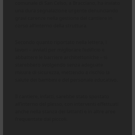
comunale di San Celso, a Bracciano, ha inviato
una dura segnalazione urgente denunciando
gravi carenze nella gestione del cantiere in
corso all’interno della struttura.
Secondo quanto riportato nella lettera, i
lavori – avviati per migliorare l’edificio e
abbattere le barriere architettoniche – si
starebbero svolgendo senza adeguate
misure di sicurezza, mettendo a rischio la
salute dei bambini e del personale educativo.
Il cantiere, infatti, sarebbe stato spostato
all’interno del plesso, con interventi effettuati
anche nella stanza dei lattanti e in altre aree
frequentate dai piccoli.