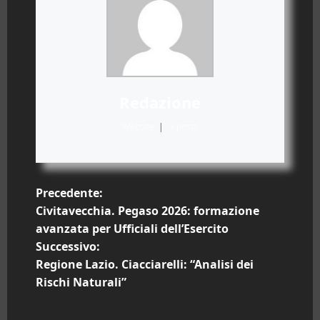
Redazione
Website
|
+ posts
N
Precedente:
Civitavecchia. Pegaso 2026: formazione
a
avanzata per Ufficiali dell’Esercito
Successivo:
v
Regione Lazio. Ciacciarelli: “Analisi dei
i
Rischi Naturali”
g