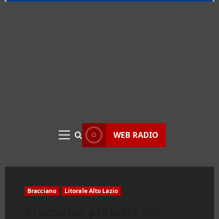
WEB RADIO
Menu
principale
Bracciano
Litorale Alto Lazio
Bracciano, protesta dei