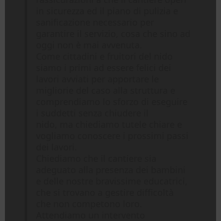
in sicurezza ed il piano di pulizia e
sanificazione necessario per
garantire il servizio, cosa che sino ad
oggi non è mai avvenuta.
Come cittadini e fruitori del nido
siamo i primi ad essere felici dei
lavori avviati per apportare le
migliorie del caso alla struttura e
comprendiamo lo sforzo di eseguire
i suddetti senza chiudere il
nido, ma chiediamo tutele chiare e
vogliamo conoscere i prossimi passi
dei lavori.
Chiediamo che il cantiere sia
adeguato alla presenza dei bambini
e delle nostre bravissime educatrici,
che si trovano a gestire difficoltà
che non competono loro.
Attendiamo un intervento