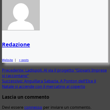
Redazione
Website
|
+ posts
Navigazione
Precedente:
Ladispoli. Al via il progetto “Giovani Imprese
si raccontano”
articolo
Successivo:
Anguillara Sabazia. A Ponton dell’Elce il
Natale si accende con il mercatino al coperto
Lascia un commento
Devi essere
connesso
per inviare un commento.