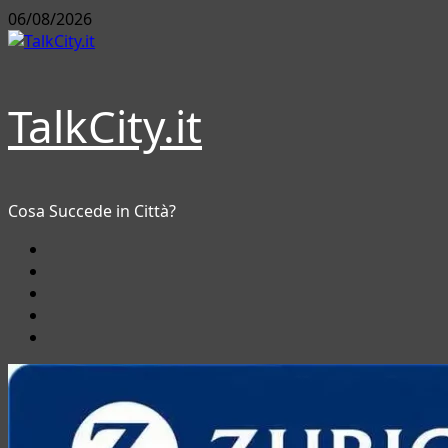
Vai
06/08/2026
al
contenuto
TalkCity.it
Cosa Succede in Città?
Facebook
Instagram
YouTube
Twitter
Email