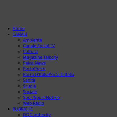
Menu
Home
principale
CANALI
Ambiente
Canale Social TV
Cultura
Magazine Talkcity
Palco.News
Porto
Porto
Porta D’Italia
Porta D’Italia
Sanità
Scuola
Sociale
Sport
Sport Notizie
Web Radio
RUBRICHE
DOG inthecity