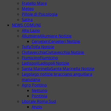
Fratello Mare
Meteo
Pillole di Psicologia
Satira
NEWS COMUNI
Alto Lazio
Allumiere
Allumiere Notizie
Cerveteri
Cerveteri Notizie
Tolfa
Tolfa Notizie
Civitavecchia
Civitavecchia Notizie
Fiumicino
Fiumicino
Ladispoli
Ladispoli Notizie
Santa Marinella
Santa Marinella Notizie
Lago
lago notizie bracciano anguillara
manziana
Agro Pontino
Nettuno
Pontinia
Litorale Roma Sud
Anzio