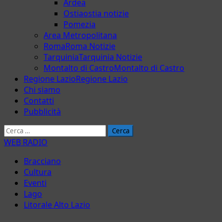
Ardea
Ostia
ostia notizie
Pomezia
Area Metropolitana
Roma
Roma Notizie
Tarquinia
Tarquinia Notizie
Montalto di Castro
Montalto di Castro
Regione Lazio
Regione Lazio
Chi siamo
Contatti
Pubblicità
Ricerca
per:
WEB RADIO
Bracciano
Cultura
Eventi
Lago
Litorale Alto Lazio