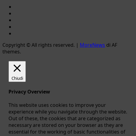
Facebook
Instagram
YouTube
Twitter
Email
Copyright © All rights reserved.
|
MoreNews
di AF
themes.
Chiudi
Privacy Overview
This website uses cookies to improve your
experience while you navigate through the website.
Out of these, the cookies that are categorized as
necessary are stored on your browser as they are
essential for the working of basic functionalities of