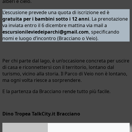
alberi e cielo.
L’escusione prevede una quota di iscrizione ed è
gratuita per i bambini sotto i 12 anni
. La prenotazione
va inviata entro il 6 dicembre mattina via mail a
escursionileviedeiparchi@gmail.com
, specificando
nomi e luogo d’incontro (Bracciano o Veio).
Per chi parte dal lago, è un’occasione concreta per uscire
di casa e riconnettersi con il territorio, lontano dal
turismo, vicino alla storia. Il Parco di Veio non è lontano,
ma ogni volta riesce a sorprendere.
E la partenza da Bracciano rende tutto più facile.
Dino Tropea TalkCity.it Bracciano