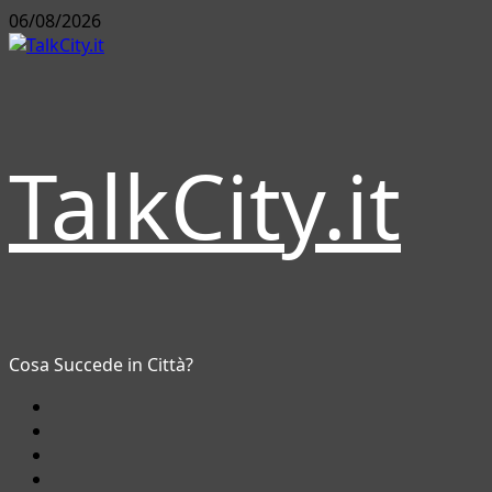
Vai
06/08/2026
al
contenuto
TalkCity.it
Cosa Succede in Città?
Facebook
Instagram
YouTube
Twitter