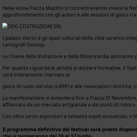
Nella vicina Piazza Mazzini si concentreranno invece la fie
approfondimento con gli autori e alle sessioni di gioco tra
I palazzi storici e gli spazi culturali della città saranno inte
cartografi fantasy.
Le Chiese della Visitazione e della Misericordia apriranno p
Per quanto riguarda le attività pratiche e formative, il Te
sarà interamente riservato al
gioco di ruolo dal vivo (LARP) e alle rievocazioni storiche
La manifestazione si estenderà fino a Piazza IV Novembre, d
affiancato da un mercato artigianale e dai punti di ristoro.
Con oltre cento espositori e settanta ospiti annunciati, il f
Il programma definitivo del festival sarà presto disponibi
che si svolgeranno dal 10 al 12 luglio.