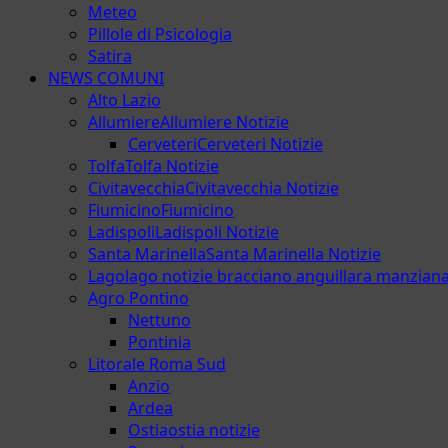
Meteo
Pillole di Psicologia
Satira
NEWS COMUNI
Alto Lazio
Allumiere
Allumiere Notizie
Cerveteri
Cerveteri Notizie
Tolfa
Tolfa Notizie
Civitavecchia
Civitavecchia Notizie
Fiumicino
Fiumicino
Ladispoli
Ladispoli Notizie
Santa Marinella
Santa Marinella Notizie
Lago
lago notizie bracciano anguillara manzian
Agro Pontino
Nettuno
Pontinia
Litorale Roma Sud
Anzio
Ardea
Ostia
ostia notizie