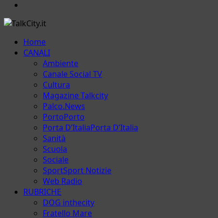
Email
Menu
Home
principale
CANALI
Ambiente
Canale Social TV
Cultura
Magazine Talkcity
Palco.News
Porto
Porto
Porta D’Italia
Porta D’Italia
Sanità
Scuola
Sociale
Sport
Sport Notizie
Web Radio
RUBRICHE
DOG inthecity
Fratello Mare