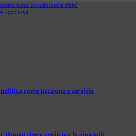
“Incontro pubblico sulle nuove sfide”
sviluppo aree
a politica come passione e servizio
u: doppio ripescaggio per le giovanili