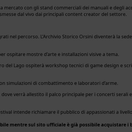
ra mercato con gli stand commerciali dei manuali e degli acce
smesse dal vivo dai principali content creator del settore.
grati nel percorso. L’Archivio Storico Orsini diventerà la sede d
er ospitare mostre d’arte e installazioni visive a tema.
atro del Lago ospiterà workshop tecnici di game design e scr
, con simulazioni di combattimento e laboratori d’arme.
ove verrà allestito il palco principale per i concerti serali
estival intende richiamare il pubblico di appassionati a livell
le mentre sul sito ufficiale è già possibile acquistare i b