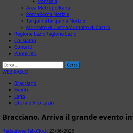
Pomezia
Area Metropolitana
Roma
Roma Notizie
Tarquinia
Tarquinia Notizie
Montalto di Castro
Montalto di Castro
Regione Lazio
Regione Lazio
Chi siamo
Contatti
Pubblicità
Ricerca
per:
WEB RADIO
Bracciano
Eventi
Lago
Litorale Alto Lazio
Bracciano. Arriva il grande evento in
Redazione TalkCity.it
23/06/2026