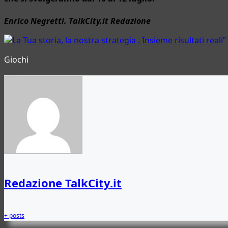
Enrico Negretti. TalkCity.it Redazione
Giochi
Redazione TalkCity.it
+ posts