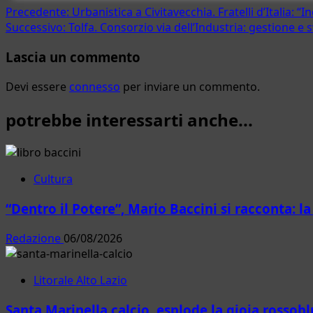
Navigazione
Precedente:
Urbanistica a Civitavecchia. Fratelli d’Italia: 
Successivo:
Tolfa. Consorzio via dell’Industria: gestione e 
articolo
Lascia un commento
Devi essere
connesso
per inviare un commento.
potrebbe interessarti anche...
Cultura
“Dentro il Potere”, Mario Baccini si racconta: l
Redazione
06/08/2026
Litorale Alto Lazio
Santa Marinella calcio, esplode la gioia rossobl