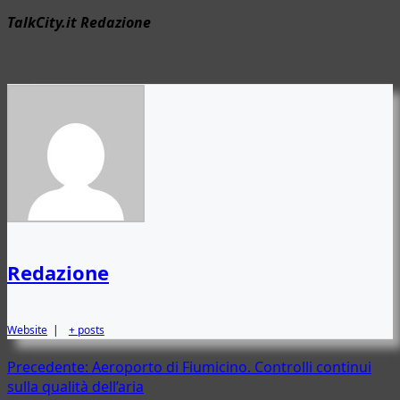
TalkCity.it Redazione
Redazione
Website
|
+ posts
Navigazione
Precedente:
Aeroporto di Fiumicino. Controlli continui
sulla qualità dell’aria