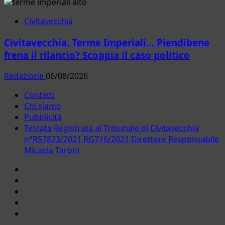
Civitavecchia
Civitavecchia. Terme Imperiali… Piendibene
frena il rilancio? Scoppia il caso politico
Redazione
06/08/2026
Contatti
Chi siamo
Pubblicità
Testata Registrata al Tribunale di Civitavecchia
n°RS7823/2021 RG716/2021 Direttore Responsabile
Micaela Taroni
Facebook
Instagram
YouTube
Twitter
Email