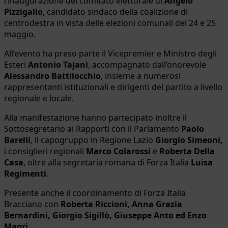
l’inaugurazione del comitato elettorale di
Angelo
Pizzigallo
, candidato sindaco della coalizione di
centrodestra in vista delle elezioni comunali del 24 e 25
maggio.
All’evento ha preso parte il Vicepremier e Ministro degli
Esteri
Antonio Tajani
, accompagnato dall’onorevole
Alessandro Battilocchio
, insieme a numerosi
rappresentanti istituzionali e dirigenti del partito a livello
regionale e locale.
Alla manifestazione hanno partecipato inoltre il
Sottosegretario ai Rapporti con il Parlamento
Paolo
Barelli
, il capogruppo in Regione Lazio
Giorgio Simeoni,
i consiglieri regionali
Marco Colarossi
e
Roberta Della
Casa
, oltre alla segretaria romana di Forza Italia
Luisa
Regimenti
.
Presente anche il coordinamento di Forza Italia
Bracciano con
Roberta Riccioni, Anna Grazia
Bernardini, Giorgio Sigillò, Giuseppe Anto ed Enzo
Magri.