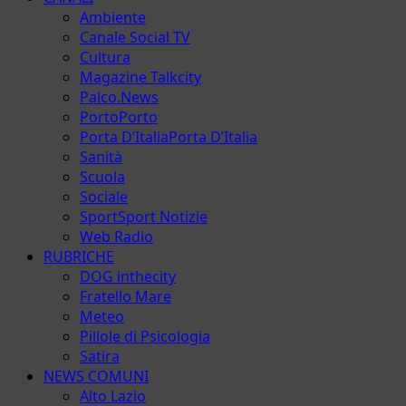
Ambiente
Canale Social TV
Cultura
Magazine Talkcity
Palco.News
Porto
Porto
Porta D’Italia
Porta D’Italia
Sanità
Scuola
Sociale
Sport
Sport Notizie
Web Radio
RUBRICHE
DOG inthecity
Fratello Mare
Meteo
Pillole di Psicologia
Satira
NEWS COMUNI
Alto Lazio