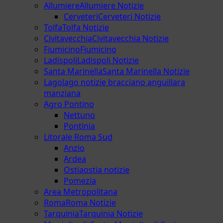
Allumiere
Allumiere Notizie
Cerveteri
Cerveteri Notizie
Tolfa
Tolfa Notizie
Civitavecchia
Civitavecchia Notizie
Fiumicino
Fiumicino
Ladispoli
Ladispoli Notizie
Santa Marinella
Santa Marinella Notizie
Lago
lago notizie bracciano anguillara
manziana
Agro Pontino
Nettuno
Pontinia
Litorale Roma Sud
Anzio
Ardea
Ostia
ostia notizie
Pomezia
Area Metropolitana
Roma
Roma Notizie
Tarquinia
Tarquinia Notizie