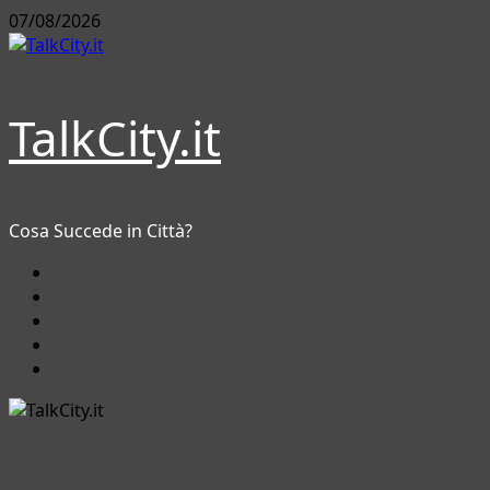
Vai
07/08/2026
al
contenuto
TalkCity.it
Cosa Succede in Città?
Facebook
Instagram
YouTube
Twitter
Email