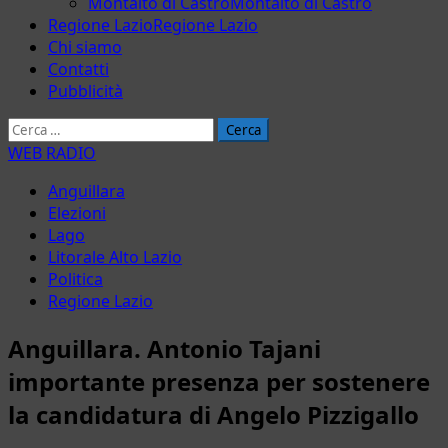
Montalto di Castro
Montalto di Castro
Regione Lazio
Regione Lazio
Chi siamo
Contatti
Pubblicità
Ricerca
per:
WEB RADIO
Anguillara
Elezioni
Lago
Litorale Alto Lazio
Politica
Regione Lazio
Anguillara. Antonio Tajani
importante presenza per sostenere
la candidatura di Angelo Pizzigallo