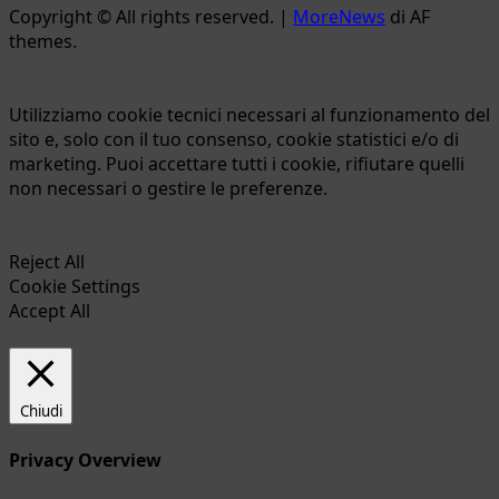
Copyright © All rights reserved.
|
MoreNews
di AF
themes.
Utilizziamo cookie tecnici necessari al funzionamento del
sito e, solo con il tuo consenso, cookie statistici e/o di
marketing. Puoi accettare tutti i cookie, rifiutare quelli
non necessari o gestire le preferenze.
Reject All
Cookie Settings
Accept All
Chiudi
Privacy Overview