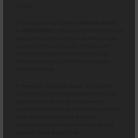
umano.
Presente anche il Capitano
Marcello Boschi
di
UNUCI SPORT
, che ha ribadito l’importanza
dello sport come strumento di integrazione,
rispetto e pari opportunità, richiamando i
valori del fair play e il recente protocollo
d’intesa tra UNUCI e Comitato Nazionale
Italiano Fair Play.
Il Memorial “Giuseppe Basile” si conferma
così non solo una competizione sportiva di
alto livello, ma anche un’occasione per
promuovere inclusione, solidarietà e crescita
civile, dimostrando come la boccia
paralimpica rappresenti una straordinaria
scuola di vita e di speranza.