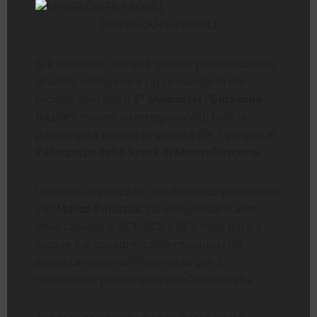
SPNSR-CAFFE-PROFILI
Si è concluso con una grande partecipazione
di atleti, istituzioni e rappresentanti del
mondo sportivo il
2° Memorial “Giuseppe
Basile”
, torneo interregionale di boccia
paralimpica andato in scena il 6 e 7 giugno al
Palazzetto dello Sport di Montefiascone.
L’evento, organizzato dal delegato provinciale
CIP
Marco Pallucca
, ha visto sfidarsi atleti
delle categorie BC1, BC2 e BC3 nelle gare a
coppie e a squadre, confermandosi un
appuntamento di riferimento per il
movimento paralimpico del Centro Italia.