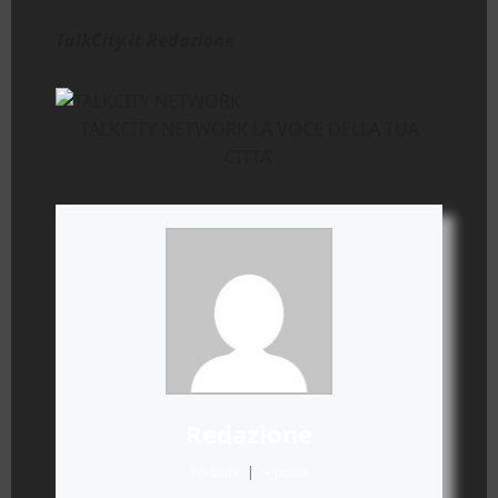
TalkCity.it Redazione
TALKCITY NETWORK LA VOCE DELLA TUA
CITTA’
Redazione
Website
|
+ posts