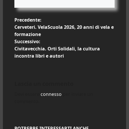
N
Precedente:
Cerveteri. VelaScuola 2026, 20 anni di vela e
a
formazione
Successivo:
v
Civitavecchia. Orti Solidali, la cultura
i
incontra libri e autori
g
a
Lascia un commento
z
Devi essere
connesso
per inviare un
commento.
i
o
POTREBBE INTERESSARTI ANCHE...