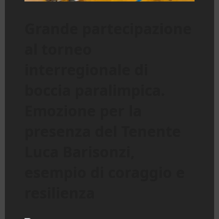
Grande partecipazione
al torneo
interregionale di
boccia paralimpica.
Emozione per la
presenza del Tenente
Luca Barisonzi,
esempio di coraggio e
resilienza