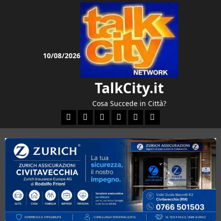
Vai
al
contenuto
10/08/2026
TalkCity.it
Cosa Succede in Città?
Facebook
Instagram
YouTube
Twitter
Email
Ente Parco Natural