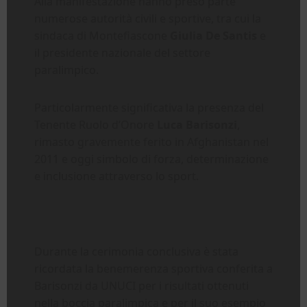
Alla manifestazione hanno preso parte
numerose autorità civili e sportive, tra cui la
sindaca di Montefiascone
Giulia De Santis
e
il presidente nazionale del settore
paralimpico.
Particolarmente significativa la presenza del
Tenente Ruolo d’Onore
Luca Barisonzi
,
rimasto gravemente ferito in Afghanistan nel
2011 e oggi simbolo di forza, determinazione
e inclusione attraverso lo sport.
Durante la cerimonia conclusiva è stata
ricordata la benemerenza sportiva conferita a
Barisonzi da UNUCI per i risultati ottenuti
nella boccia paralimpica e per il suo esempio