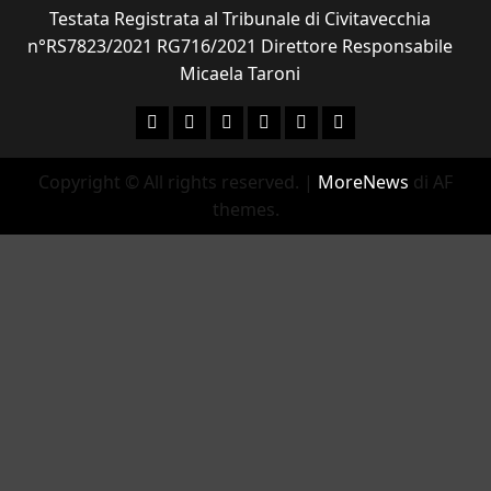
Testata Registrata al Tribunale di Civitavecchia
n°RS7823/2021 RG716/2021 Direttore Responsabile
Micaela Taroni
Facebook
Instagram
YouTube
Twitter
Email
Ente Parco Natural
Copyright © All rights reserved.
|
MoreNews
di AF
themes.