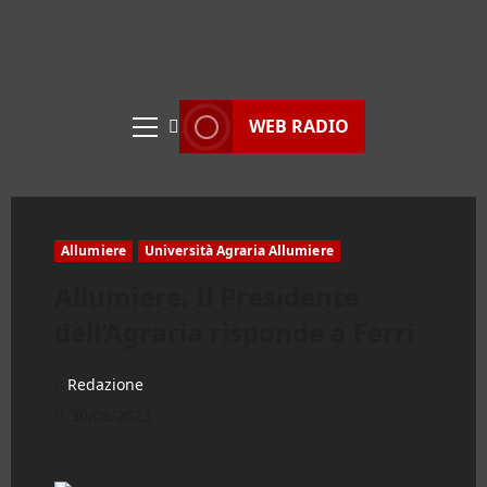
WEB RADIO
Menu
principale
Allumiere
Università Agraria Allumiere
Allumiere. Il Presidente
dell’Agraria risponde a Ferri
Redazione
30/08/2023