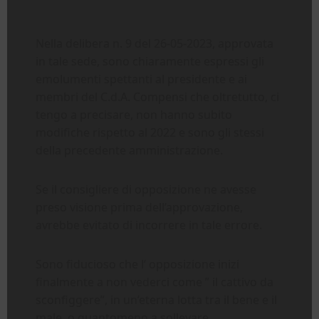
Nella delibera n. 9 del 26-05-2023, approvata
in tale sede, sono chiaramente espressi gli
emolumenti spettanti al presidente e ai
membri del C.d.A. Compensi che oltretutto, ci
tengo a precisare, non hanno subito
modifiche rispetto al 2022 e sono gli stessi
della precedente amministrazione.
Se il consigliere di opposizione ne avesse
preso visione prima dell’approvazione,
avrebbe evitato di incorrere in tale errore.
Sono fiducioso che l’ opposizione inizi
finalmente a non vederci come ” il cattivo da
sconfiggere”, in un’eterna lotta tra il bene e il
male, o quantomeno a sollevare