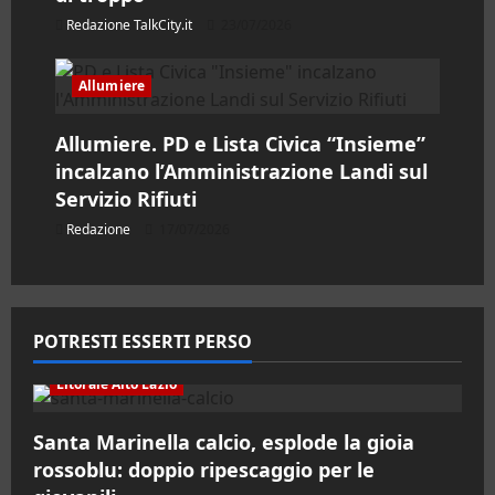
l
Redazione TalkCity.it
23/07/2026
o
Allumiere
Allumiere. PD e Lista Civica “Insieme”
incalzano l’Amministrazione Landi sul
Servizio Rifiuti
Redazione
17/07/2026
POTRESTI ESSERTI PERSO
Litorale Alto Lazio
Santa Marinella calcio, esplode la gioia
rossoblu: doppio ripescaggio per le