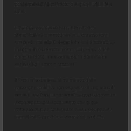
presente sull’Albo Pretorio e quindi visibile a
tutti.
Rimango perplesso di fronte a tanta
superficialità e noncuranza. L’ opposizione
era presente alla Delegazione dello scorso 26
maggio in cui é stata votata, al punto 2 dell’
o.d.g. la “determinazione dell’indennità di
carica degli amministratori”.
Il fatto di astenersi al momento della
votazione, così ha non-espresso il suo voto il
consigliere Ferri, non significa non conoscere
il contenuto del documento che si sta
votando. Anche “astenuto” é espressione di
una volontà precisa, o almeno dovrebbe.