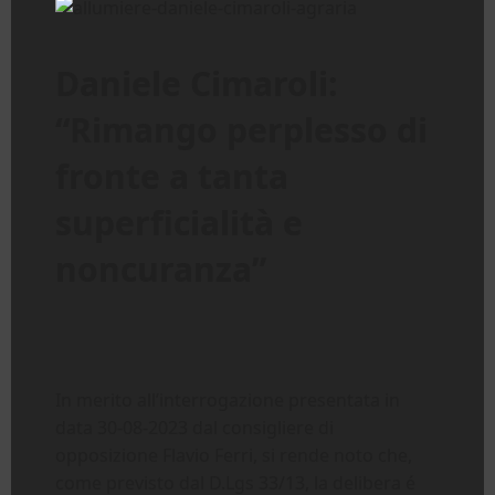
Daniele Cimaroli:
“Rimango perplesso di
fronte a tanta
superficialità e
noncuranza”
In merito all’interrogazione presentata in
data 30-08-2023 dal consigliere di
opposizione Flavio Ferri, si rende noto che,
come previsto dal D.Lgs 33/13, la delibera é