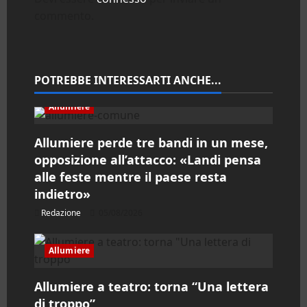
commento.
i
o
n
POTREBBE INTERESSARTI ANCHE...
e
Allumiere
a
Allumiere perde tre bandi in un mese,
opposizione all’attacco: «Landi pensa
r
alle feste mentre il paese resta
indietro»
t
Redazione
05/08/2026
i
c
Allumiere
o
Allumiere a teatro: torna “Una lettera
di troppo”