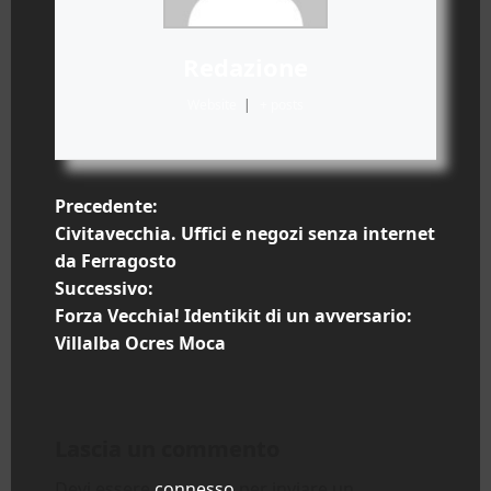
Redazione
Website
|
+ posts
N
Precedente:
Civitavecchia. Uffici e negozi senza internet
a
da Ferragosto
Successivo:
v
Forza Vecchia! Identikit di un avversario:
i
Villalba Ocres Moca
g
a
Lascia un commento
z
Devi essere
connesso
per inviare un