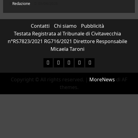
Redazione
05/08/2026
Contatti
Chi siamo
Pubblicità
Testata Registrata al Tribunale di Civitavecchia
n°RS7823/2021 RG716/2021 Direttore Responsabile
Micaela Taroni
Facebook
Instagram
YouTube
Twitter
Email
Copyright © All rights reserved.
|
MoreNews
di AF
themes.