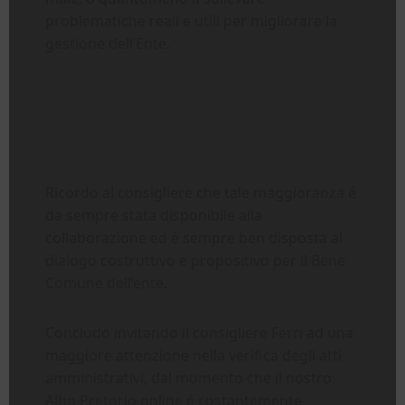
problematiche reali e utili per migliorare la
gestione dell’Ente.
Ricordo al consigliere che tale maggioranza é
da sempre stata disponibile alla
collaborazione ed é sempre ben disposta al
dialogo costruttivo e propositivo per il Bene
Comune dell’ente.
Concludo invitando il consigliere Ferri ad una
maggiore attenzione nella verifica degli atti
amministrativi, dal momento che il nostro
Albo Pretorio online é costantemente