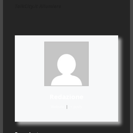
TalkCity.it Allumiere
Redazione
Website
|
+ posts