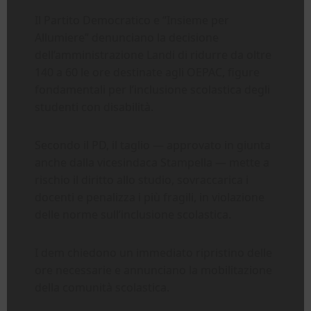
Il Partito Democratico e “Insieme per
Allumiere” denunciano la decisione
dell’amministrazione Landi di ridurre da oltre
140 a 60 le ore destinate agli OEPAC, figure
fondamentali per l’inclusione scolastica degli
studenti con disabilità.
Secondo il PD, il taglio — approvato in giunta
anche dalla vicesindaca Stampella — mette a
rischio il diritto allo studio, sovraccarica i
docenti e penalizza i più fragili, in violazione
delle norme sull’inclusione scolastica.
I dem chiedono un immediato ripristino delle
ore necessarie e annunciano la mobilitazione
della comunità scolastica.