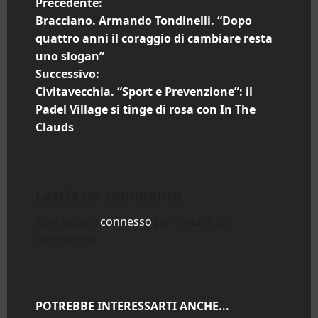
N
Precedente:
Bracciano. Armando Tondinelli. “Dopo
a
quattro anni il coraggio di cambiare resta
uno slogan”
v
Successivo:
i
Civitavecchia. “Sport e Prevenzione”: il
Padel Village si tinge di rosa con In The
g
Clauds
a
z
Lascia un commento
i
Devi essere
connesso
per inviare un
commento.
o
n
e
POTREBBE INTERESSARTI ANCHE...