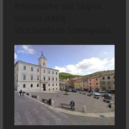
Polemiche sul taglio
voluto dalla
viceSindaco Stampella