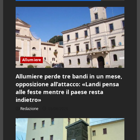
a
r
t
i
c
Allumiere
o
Allumiere perde tre bandi in un mese,
l
opposizione all’attacco: «Landi pensa
alle feste mentre il paese resta
o
indietro»
Redazione
05/08/2026