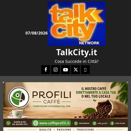
Vai
al
contenuto
07/08/2026
TalkCity.it
Cosa Succede in Città?
Facebook
Instagram
YouTube
Twitter
Email