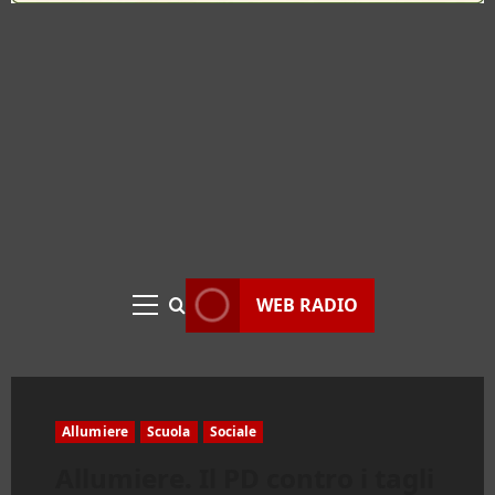
WEB RADIO
Menu
principale
Allumiere
Scuola
Sociale
Allumiere. Il PD contro i tagli