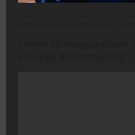
È stato inaugurato oggi il nuovo Terminal 3 de
Matteo Salvini, che ha definito l’opera “un’ecce
Salvini all’inaugurazione 
sviluppo dell’aeroporto”