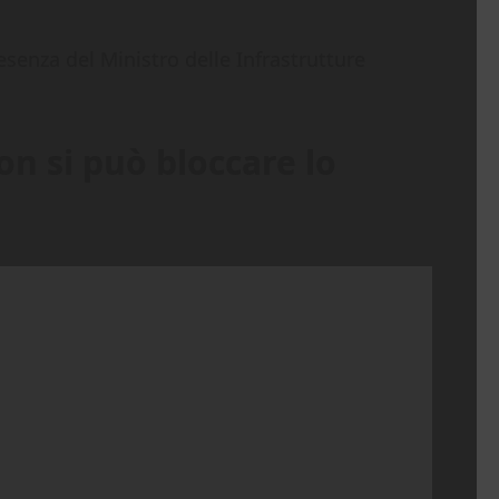
esenza del Ministro delle Infrastrutture
on si può bloccare lo