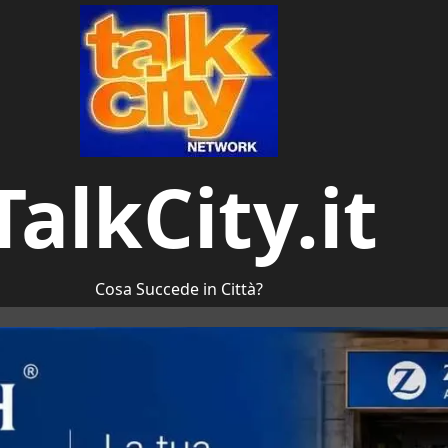
TalkCity.it
Cosa Succede in Città?