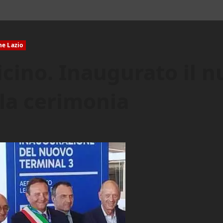
ne Lazio
cino. Inaugurato il n
lla cerimonia