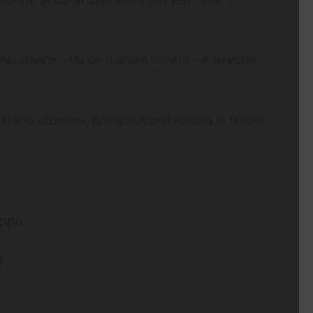
no chiaro – ha dichiarato Salvini – e devono
siano scontati, poi quando il nastro si ferma
uppo:
a