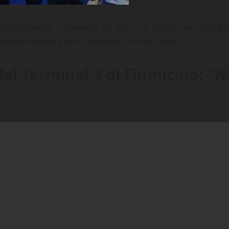
ll’aeroporto “Leonardo da Vinci” di Fiumicino, alla pr
llenza italiana per funzionalità e sicurezza”.
del Terminal 3 di Fiumicino: “N