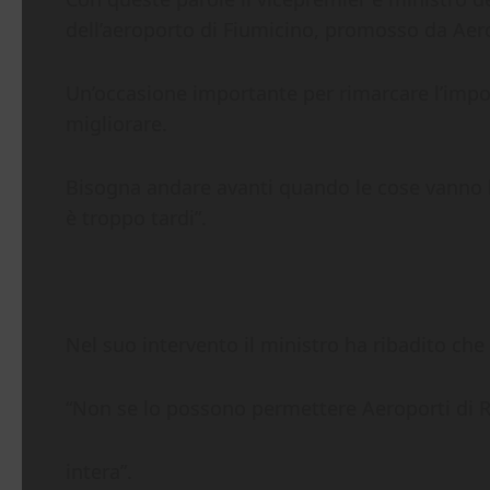
dell’aeroporto di Fiumicino, promosso da Aer
Un’occasione importante per rimarcare l’impor
migliorare.
Bisogna andare avanti quando le cose vanno be
è troppo tardi”.
Nel suo intervento il ministro ha ribadito che l
“Non se lo possono permettere Aeroporti di R
intera”.