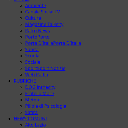
Ambiente
Canale Social TV
Cultura
Magazine Talkcity
Palco.News
Porto
Porto
Porta D’Italia
Porta D’Italia
Sanità
Scuola
Sociale
Sport
Sport Notizie
Web Radio
RUBRICHE
DOG inthecity
Fratello Mare
Meteo
Pillole di Psicologia
Satira
NEWS COMUNI
Alto Lazio