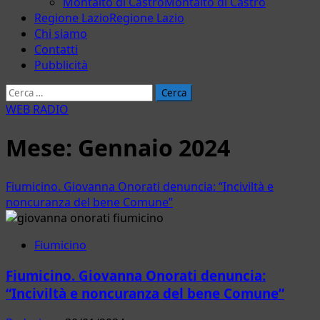
Montalto di Castro
Montalto di Castro
Regione Lazio
Regione Lazio
Chi siamo
Contatti
Pubblicità
Ricerca
per:
WEB RADIO
Mese:
Gennaio 2024
Fiumicino. Giovanna Onorati denuncia: “Inciviltà e
noncuranza del bene Comune”
Fiumicino
Fiumicino. Giovanna Onorati denuncia:
“Inciviltà e noncuranza del bene Comune”