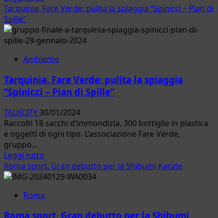
dell’U16
di
Tarquinia. Fare Verde: pulita la spiaggia “Spinicci – Pian di
più
Spille”
su
Fiumicino.
Incontro
Ambiente
con
il
Tarquinia. Fare Verde: pulita la spiaggia
Vicepresidente
“Spinicci – Pian di Spille”
della
Regione
TALKCITY
30/01/2024
Lazio
Raccolti 18 sacchi d’immondizia, 300 bottiglie in plastica
e oggetti di ogni tipo. L’associazione Fare Verde,
gruppo...
Leggi
Leggi tutto
di
Roma sport. Gran debutto per la Shibumi Karate
più
su
Roma
Tarquinia.
Fare
Roma sport. Gran debutto per la Shibumi