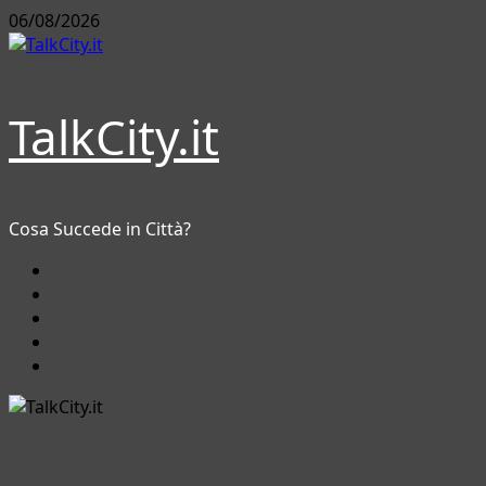
Vai
06/08/2026
al
contenuto
TalkCity.it
Cosa Succede in Città?
Facebook
Instagram
YouTube
Twitter
Email