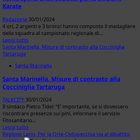
Verde:
Karate
pulita
la
Redazione
30/01/2024
spiaggia
4 ori, 2 argenti e 3 bronzi hanno composto il medagliere
“Spinicci
della squadra al campionato regionale di...
–
Leggi
Leggi tutto
Pian
di
Santa Marinella. Misure di contrasto alla Cocciniglia
di
più
Tartaruga
Spille”
su
Santa Marinella
Roma
sport.
Santa Marinella. Misure di contrasto alla
Gran
Cocciniglia Tartaruga
debutto
per
TALKCITY
30/01/2024
la
Il sindaco Pietro Tidei: “E’ importante, se si dovessero
Shibumi
riscontrare presenze sui pini, informare il servizio
Karate
Fitosanitario...
Leggi
Leggi tutto
di
Regione Lazio. Per la Orte-Civitavecchia via al dibattito