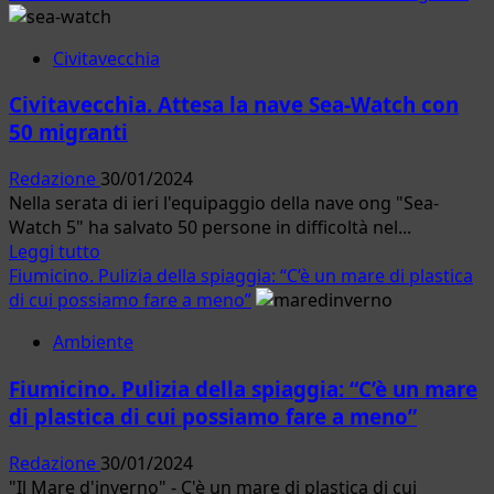
più
su
Civitavecchia
Ladispoli.
Successo
Civitavecchia. Attesa la nave Sea-Watch con
per
50 migranti
la
presentazione
Redazione
30/01/2024
del
Nella serata di ieri l'equipaggio della nave ong "Sea-
libro
Watch 5" ha salvato 50 persone in difficoltà nel...
“A
Leggi
Leggi tutto
tavola
di
Fiumicino. Pulizia della spiaggia: “C’è un mare di plastica
con
più
di cui possiamo fare a meno”
gli
su
antichi
Ambiente
Civitavecchia.
romani”
Attesa
di
Fiumicino. Pulizia della spiaggia: “C’è un mare
la
Giorgio
di plastica di cui possiamo fare a meno”
nave
Franchetti
Sea-
Redazione
30/01/2024
Watch
"Il Mare d'inverno" - C'è un mare di plastica di cui
con