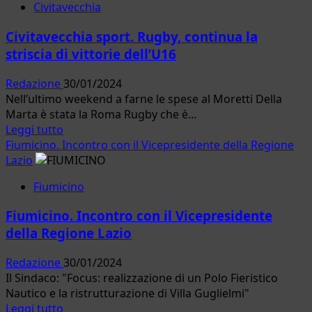
Civitavecchia
Civitavecchia.
Relazione
Civitavecchia sport. Rugby, continua la
finale
striscia di vittorie dell’U16
dell’esercitazione
Seasubsarex
Redazione
30/01/2024
2023:arriva
Nell’ultimo weekend a farne le spese al Moretti Della
il
Marta è stata la Roma Rugby che è...
plauso
Leggi
Leggi tutto
della
di
Fiumicino. Incontro con il Vicepresidente della Regione
Prefettura
più
Lazio
su
Fiumicino
Civitavecchia
sport.
Fiumicino. Incontro con il Vicepresidente
Rugby,
della Regione Lazio
continua
la
Redazione
30/01/2024
striscia
Il Sindaco: "Focus: realizzazione di un Polo Fieristico
di
Nautico e la ristrutturazione di Villa Guglielmi"
vittorie
Leggi
Leggi tutto