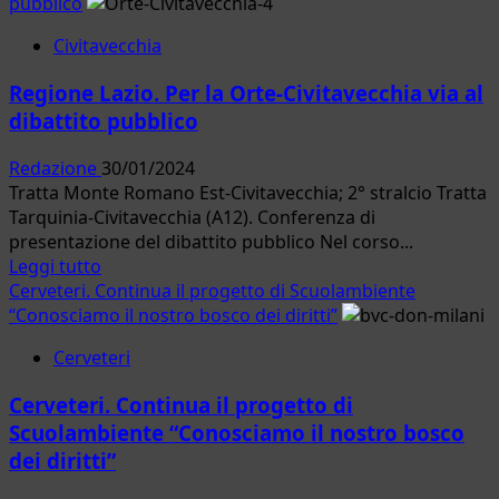
più
pubblico
su
Civitavecchia
Santa
Marinella.
Regione Lazio. Per la Orte-Civitavecchia via al
Misure
dibattito pubblico
di
contrasto
Redazione
30/01/2024
alla
Tratta Monte Romano Est-Civitavecchia; 2° stralcio Tratta
Cocciniglia
Tarquinia-Civitavecchia (A12). Conferenza di
Tartaruga
presentazione del dibattito pubblico Nel corso...
Leggi
Leggi tutto
di
Cerveteri. Continua il progetto di Scuolambiente
più
“Conosciamo il nostro bosco dei diritti”
su
Cerveteri
Regione
Lazio.
Cerveteri. Continua il progetto di
Per
Scuolambiente “Conosciamo il nostro bosco
la
dei diritti”
Orte-
Civitavecchia