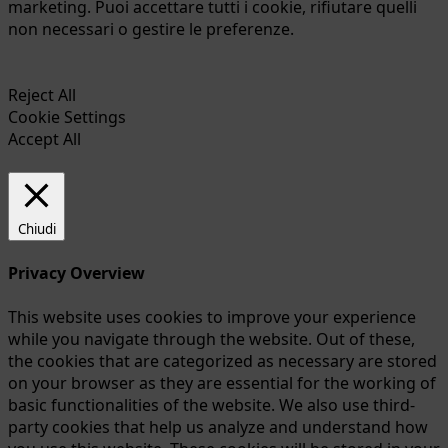
marketing. Puoi accettare tutti i cookie, rifiutare quelli
non necessari o gestire le preferenze.
Reject All
Cookie Settings
Accept All
Chiudi
Privacy Overview
This website uses cookies to improve your experience
while you navigate through the website. Out of these,
the cookies that are categorized as necessary are stored
on your browser as they are essential for the working of
basic functionalities of the website. We also use third-
party cookies that help us analyze and understand how