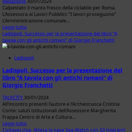
Redazione
30/01/2024
Calpestato il manto fresco della ciclabile per Roma.
L’Assessora ai Lavori Pubblici: “I lavori proseguono”
L’Amministrazione comunale...
Leggi
Leggi tutto
di
Ladispoli. Successo per la presentazione del libro “A
più
tavola con gli antichi romani” di Giorgio Franchetti
su
Fiumicino.
Ladispoli
Giovanna
Onorati
Ladispoli. Successo per la presentazione del
denuncia:
libro “A tavola con gli antichi romani” di
“Inciviltà
Giorgio Franchetti
e
noncuranza
TALKCITY
30/01/2024
del
All’incontro presenti l’autore e l’Archeocuoca Cristina
bene
Conte: saluti istituzionali dell’Assessore Margherita
Comune”
Frappa Centro di Arte e Cultura...
Leggi
Leggi tutto
di
Civitavecchia. Attesa la nave Sea-Watch con 50 migranti