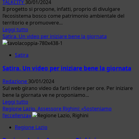
TALKCITY
30/01/2024
via
Il progetto si propone, infatti, proprio di divulgare
al
l’ecosistema bosco come patrimonio ambientale del
dibattito
territorio e promuovere...
pubblico
Leggi
Leggi tutto
di
Satira. Un video per iniziare bene la giornata
più
su
Satira
Cerveteri.
Continua
Satira. Un video per iniziare bene la giornata
il
progetto
Redazione
30/01/2024
di
Sul web girano video da farti ridere per ore. Per iniziare
Scuolambiente
bene la giornata ve ne proponiamo...
“Conosciamo
Leggi
Leggi tutto
il
di
Regione Lazio. Assessore Righini: «Sosteniamo
nostro
più
l’eccellenza»
bosco
su
dei
Regione Lazio
Satira.
diritti”
Un