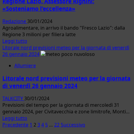
Regione Lazio. Assessore Righini:
video
«Sosteniamo l’eccellenza»
per
iniziare
Redazione
30/01/2024
bene
Agroalimentare, in arrivo il bando "Fresco Lazio": dalla
la
Regione 3 milioni per filiera latte
giornata
Leggi
Leggi tutto
di
Litorale nord previsioni meteo per la giornata di venerdì
più
26 gennaio 2024
su
Allumiere
Regione
Lazio.
Litorale nord previsioni meteo per la giornata
Assessore
di venerdì 26 gennaio 2024
Righini:
«Sosteniamo
TALKCITY
30/01/2024
l’eccellenza»
Previsioni del tempo per la giornata di mercoledì 31
gennaio 2024, per Civitavecchia e zone limitrofe, Monti...
Leggi
Leggi tutto
Paginazione
di
Precedente
1
2
3
4
5
…
22
Successivo
più