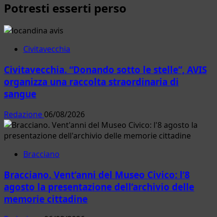
degli
Potresti esserti perso
su
articoli
Litorale
nord
previsioni
meteo
Civitavecchia
per
Civitavecchia. “Donando sotto le stelle”, AVIS
la
giornata
organizza una raccolta straordinaria di
di
sangue
venerdì
26
Redazione
06/08/2026
gennaio
2024
Bracciano
Bracciano. Vent’anni del Museo Civico: l’8
agosto la presentazione dell’archivio delle
memorie cittadine