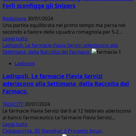
Manzoni
Forlì sconfigge gli Snipers
“Montagne
russe”
Redazione
30/01/2024
dall’1
Una partita equilibrata nel primo tempo ma persa nel
al
secondo a favore della squadra romagnola per 5-2...
18
Leggi
Leggi tutto
febbraio
di
Ladispoli. Le farmacie Flavia Servizi aderiscono alla
2024
più
Settimana della Raccolta del Farmaco.
su
Ladispoli
Civitavecchia
sport.
Ladispoli. Le farmacie Flavia Servizi
Hockey
aderiscono alla Settimana della Raccolta del
in
Farmaco.
line,
la
TALKCITY
30/01/2024
Libertas
Le farmacie Flavia Servizi dal 6 al 12 febbraio aderiscono
Forlì
al banco farmaceutico Le farmacie Flavia Servizi...
sconfigge
Leggi
Leggi tutto
gli
di
Civitavecchia. IIS Stendhal: il Progetto Imun,
Snipers