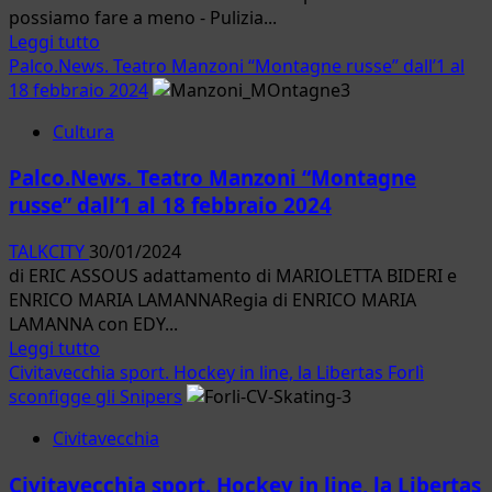
possiamo fare a meno - Pulizia...
50
Leggi
Leggi tutto
migranti
di
Palco.News. Teatro Manzoni “Montagne russe” dall’1 al
più
18 febbraio 2024
su
Cultura
Fiumicino.
Pulizia
Palco.News. Teatro Manzoni “Montagne
della
russe” dall’1 al 18 febbraio 2024
spiaggia:
“C’è
TALKCITY
30/01/2024
un
di ERIC ASSOUS adattamento di MARIOLETTA BIDERI e
mare
ENRICO MARIA LAMANNARegia di ENRICO MARIA
di
LAMANNA con EDY...
plastica
Leggi
Leggi tutto
di
di
Civitavecchia sport. Hockey in line, la Libertas Forlì
cui
più
sconfigge gli Snipers
possiamo
su
fare
Civitavecchia
Palco.News.
a
Teatro
meno”
Civitavecchia sport. Hockey in line, la Libertas