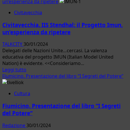
più
un’esperienza da ripetere
su
Civitavecchia
Ladispoli.
Le
Civitavecchia. IIS Stendhal: il Progetto Imun,
farmacie
un’esperienza da ripetere
Flavia
Servizi
TALKCITY
30/01/2024
aderiscono
Delegati delle Nazioni Unite…cercasi. La valenza
alla
educativa del progetto IMUN (Italian Model United
Settimana
Nation) è evidente. <<Consideriamo...
della
Leggi
Leggi tutto
Raccolta
di
Fiumicino. Presentazione del libro “I Segreti del Potere”
del
più
Farmaco.
su
Cultura
Civitavecchia.
IIS
Fiumicino. Presentazione del libro “I Segreti
Stendhal:
del Potere”
il
Progetto
Redazione
30/01/2024
Imun,