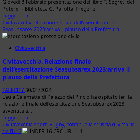
Giovedì 8 Febbraio presentazione del libro "I Segreti del
un’esperienza
Potere" - Biblioteca G. Pallotta, Fregene
da
Leggi
Leggi tutto
ripetere
di
Civitavecchia. Relazione finale dell’esercitazione
più
Seasubsarex 2023:arriva il plauso della Prefettura
su
Fiumicino.
Civitavecchia
Presentazione
del
Civitavecchia. Relazione finale
libro
dell’esercitazione Seasubsarex 2023:arriva il
“I
plauso della Prefettura
Segreti
del
TALKCITY
30/01/2024
Potere”
L’aula Calamatta di Palazzo del Pincio ha ospitato ieri la
relazione finale dell’esercitazione Seasubsarex 2023,
avvenuta a...
Leggi
Leggi tutto
di
Civitavecchia sport. Rugby, continua la striscia di vittorie
più
dell’U16
su