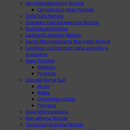
Allumiere
Allumiere Notizie
Cerveteri
Cerveteri Notizie
Tolfa
Tolfa Notizie
Civitavecchia
Civitavecchia Notizie
Fiumicino
Fiumicino
Ladispoli
Ladispoli Notizie
Santa Marinella
Santa Marinella Notizie
Lago
lago notizie bracciano anguillara
manziana
Agro Pontino
Nettuno
Pontinia
Litorale Roma Sud
Anzio
Ardea
Ostia
ostia notizie
Pomezia
Area Metropolitana
Roma
Roma Notizie
Tarquinia
Tarquinia Notizie