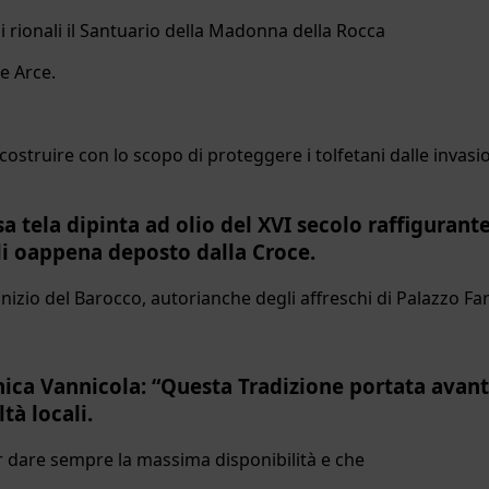
ni rionali il Santuario della Madonna della Rocca
e Arce.
 costruire con lo scopo di proteggere i tolfetani dalle invasi
sa tela dipinta ad olio del XVI secolo raffiguran
gli oappena deposto dalla Croce.
ell’inizio del Barocco, autorianche degli affreschi di Palazzo Fa
nica Vannicola: “Questa Tradizione portata avant
tà locali.
er dare sempre la massima disponibilità e che