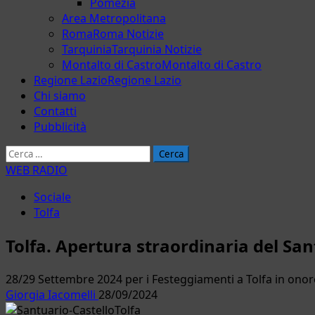
Pomezia
Area Metropolitana
Roma
Roma Notizie
Tarquinia
Tarquinia Notizie
Montalto di Castro
Montalto di Castro
Regione Lazio
Regione Lazio
Chi siamo
Contatti
Pubblicità
Ricerca
per:
WEB RADIO
Sociale
Tolfa
Tolfa. Apertura straordinaria del S
28/29 Settembre 2024 per i Festeggiamenti a Tolfa in ono
Giorgia Iacomelli
28/09/2024