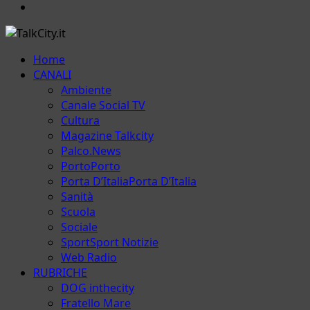
Email
Menu
Home
principale
CANALI
Ambiente
Canale Social TV
Cultura
Magazine Talkcity
Palco.News
Porto
Porto
Porta D’Italia
Porta D’Italia
Sanità
Scuola
Sociale
Sport
Sport Notizie
Web Radio
RUBRICHE
DOG inthecity
Fratello Mare