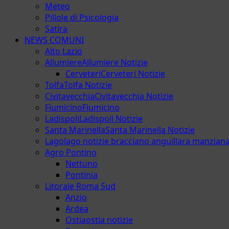
Meteo
Pillole di Psicologia
Satira
NEWS COMUNI
Alto Lazio
Allumiere
Allumiere Notizie
Cerveteri
Cerveteri Notizie
Tolfa
Tolfa Notizie
Civitavecchia
Civitavecchia Notizie
Fiumicino
Fiumicino
Ladispoli
Ladispoli Notizie
Santa Marinella
Santa Marinella Notizie
Lago
lago notizie bracciano anguillara manzian
Agro Pontino
Nettuno
Pontinia
Litorale Roma Sud
Anzio
Ardea
Ostia
ostia notizie