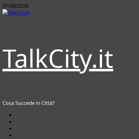
Vai
07/08/2026
al
contenuto
TalkCity.it
Cosa Succede in Città?
Facebook
Instagram
YouTube
Twitter