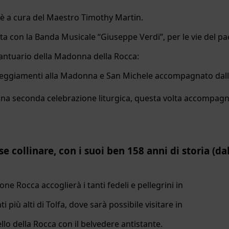
” è a cura del Maestro Timothy Martin.
ta con la Banda Musicale “Giuseppe Verdi”, per le vie del pa
Santuario della Madonna della Rocca:
teggiamenti alla Madonna e San Michele accompagnato dalle vo
una seconda celebrazione liturgica, questa volta accompagn
ese collinare, con i suoi ben 158 anni di storia (
one Rocca accoglierà i tanti fedeli e pellegrini in
 più alti di Tolfa, dove sarà possibile visitare in
lo della Rocca con il belvedere antistante.