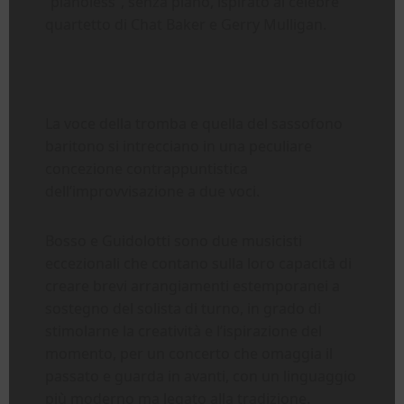
“pianoless”, senza piano, ispirato al celebre
quartetto di Chat Baker e Gerry Mulligan.
La voce della tromba e quella del sassofono
baritono si intrecciano in una peculiare
concezione contrappuntistica
dell’improvvisazione a due voci.
Bosso e Guidolotti sono due musicisti
eccezionali che contano sulla loro capacità di
creare brevi arrangiamenti estemporanei a
sostegno del solista di turno, in grado di
stimolarne la creatività e l’ispirazione del
momento, per un concerto che omaggia il
passato e guarda in avanti, con un linguaggio
più moderno ma legato alla tradizione.