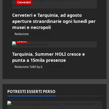
c
Cerveteri
o
Cerveteri e Tarquinia, ad agosto
aperture straordinarie ogni lunedì per
l
musei e necropoli
o
Redazione
03/08/2026
Eventi
Tarquinia, Summer HOLI cresce e
punta a 15mila presenze
Redazione TalkCity.it
30/07/2026
POTRESTI ESSERTI PERSO