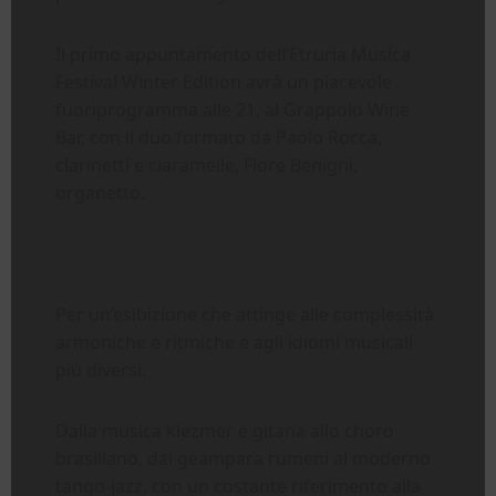
Il primo appuntamento dell’Etruria Musica
Festival Winter Edition avrà un piacevole
fuoriprogramma alle 21, al Grappolo Wine
Bar, con il duo formato da Paolo Rocca,
clarinetti e ciaramelle, Fiore Benigni,
organetto.
Per un’esibizione che attinge alle complessità
armoniche e ritmiche e agli idiomi musicali
più diversi.
Dalla musica klezmer e gitana allo choro
brasiliano, dai geampara rumeni al moderno
tango-jazz, con un costante riferimento alla