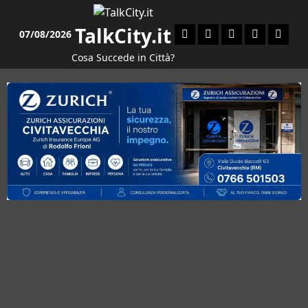
Vai
al
TalkCity.it
Facebook
Instagram
YouTube
Twitter
Email
07/08/2026
contenuto
Cosa Succede in Città?