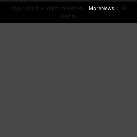
Copyright © All rights reserved.
|
MoreNews
di AF
themes.