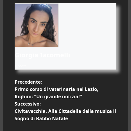
Giorgia Iacomelli
+ posts
N
Precedente:
Primo corso di veterinaria nel Lazio,
a
Righini: “Un grande notizia!”
Successivo:
v
Civitavecchia. Alla Cittadella della musica il
i
Sogno di Babbo Natale