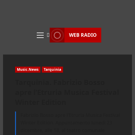
WEB RADIO
Menu
principale
Music.News
Tarquinia
Tarquinia. Fabrizio Bosso
apre l’Etruria Musica Festival
Winter Edition
Fabrizio Bosso apre l’Etruria Musica Festival
Winter Edition. Appuntamento lunedì 23
dicembre, alle 18, al teatro comunale