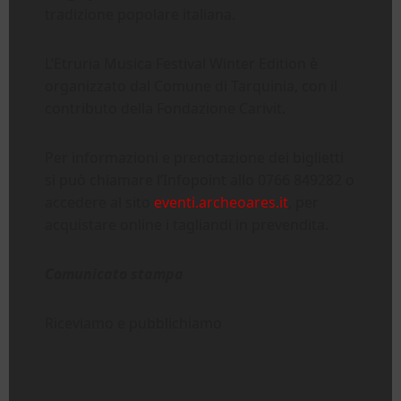
tradizione popolare italiana.
L’Etruria Musica Festival Winter Edition è
organizzato dal Comune di Tarquinia, con il
contributo della Fondazione Carivit.
Per informazioni e prenotazione dei biglietti
si può chiamare l’Infopoint allo 0766 849282 o
accedere al sito
eventi.archeoares.it
, per
acquistare online i tagliandi in prevendita.
Comunicato stampa
Riceviamo e pubblichiamo