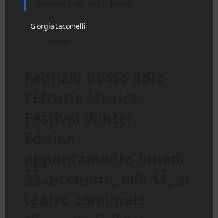
“Rossella Falk” di Tarquinia
Giorgia Iacomelli
17/12/2024
Fabrizio Bosso apre
l’Etruria Musica
Festival Winter
Edition,
appuntamento lunedì
23 dicembre, alle 18, al
teatro comunale