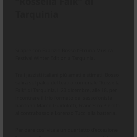
“Rossella Falk” di
Tarquinia
Si apre con Fabrizio Bosso l’Etruria Musica
Festival Winter Edition a Tarquinia.
Tra i jazzisti italiani più amati e stimati, Bosso
salirà sul palco del teatro comunale “Rossella
Falk” di Tarquinia, il 23 dicembre, alle 18, per
incontrare il trio formato dal sassofonista
baritono Marco Guidolotti, Francesco Pierotti
al contrabasso e Lorenzo Tucci alla batteria.
Per dare così vita a un quartetto d’eccezione