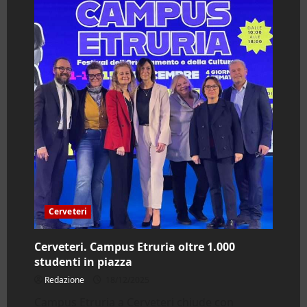
Cerveteri
Cerveteri. Campus Etruria oltre 1.000
studenti in piazza
Redazione
18/12/2025
Campus Etruria a Cerveteri chiude con