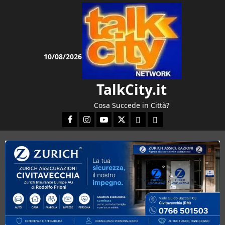
Vai
al
contenuto
10/08/2026
TalkCity.it
Cosa Succede in Città?
Facebook
Instagram
YouTube
Twitter
Email
Ente Parco Natura