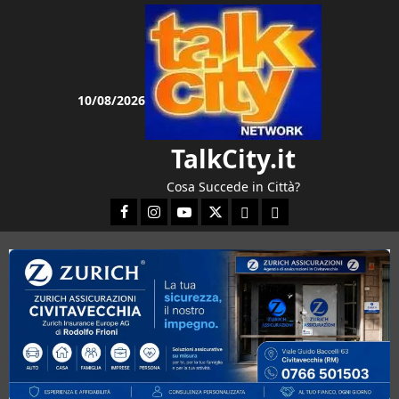
Vai
al
contenuto
10/08/2026
TalkCity.it
Cosa Succede in Città?
Facebook
Instagram
YouTube
Twitter
Email
Ente Parco Natura