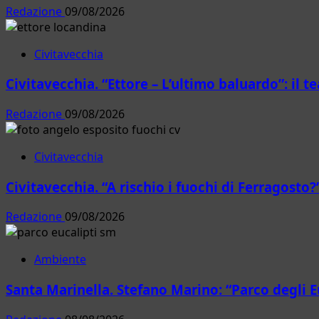
Redazione
09/08/2026
Lalli
(Federturismo)
uniti
Civitavecchia
sullo
sviluppo
Civitavecchia. “Ettore – L’ultimo baluardo”: il t
aeroportuale
Redazione
09/08/2026
Civitavecchia
Civitavecchia. “A rischio i fuochi di Ferragosto?
Redazione
09/08/2026
Ambiente
Santa Marinella. Stefano Marino: “Parco degli E