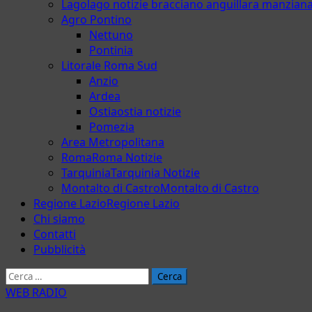
Lago
lago notizie bracciano anguillara manzian
Agro Pontino
Nettuno
Pontinia
Litorale Roma Sud
Anzio
Ardea
Ostia
ostia notizie
Pomezia
Area Metropolitana
Roma
Roma Notizie
Tarquinia
Tarquinia Notizie
Montalto di Castro
Montalto di Castro
Regione Lazio
Regione Lazio
Chi siamo
Contatti
Pubblicità
Ricerca
per:
WEB RADIO