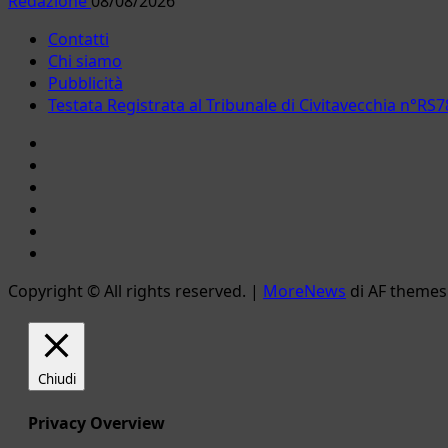
Redazione
08/08/2026
Contatti
Chi siamo
Pubblicità
Testata Registrata al Tribunale di Civitavecchia n°
Facebook
Instagram
YouTube
Twitter
Email
Ente
Parco
Copyright © All rights reserved.
|
MoreNews
di AF themes
Naturale
Bracciano-
Martignano
Chiudi
Privacy Overview