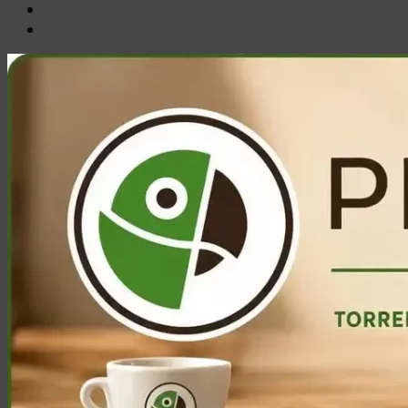
Email
Ente
Parco
Naturale
Bracciano-
Martignano