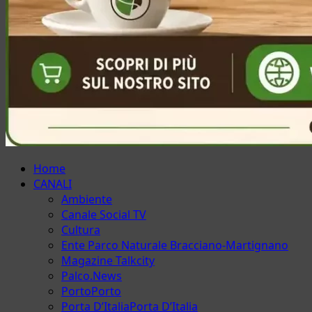
Menu
Home
principale
CANALI
Ambiente
Canale Social TV
Cultura
Ente Parco Naturale Bracciano-Martignano
Magazine Talkcity
Palco.News
Porto
Porto
Porta D’Italia
Porta D’Italia