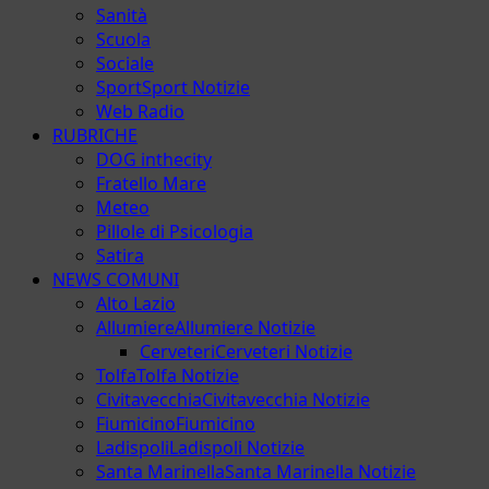
Sanità
Scuola
Sociale
Sport
Sport Notizie
Web Radio
RUBRICHE
DOG inthecity
Fratello Mare
Meteo
Pillole di Psicologia
Satira
NEWS COMUNI
Alto Lazio
Allumiere
Allumiere Notizie
Cerveteri
Cerveteri Notizie
Tolfa
Tolfa Notizie
Civitavecchia
Civitavecchia Notizie
Fiumicino
Fiumicino
Ladispoli
Ladispoli Notizie
Santa Marinella
Santa Marinella Notizie