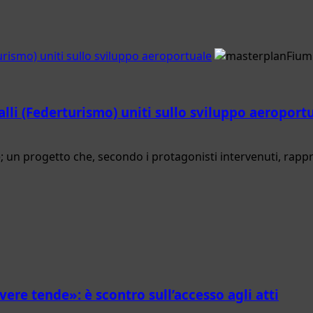
rismo) uniti sullo sviluppo aeroportuale
lli (Federturismo) uniti sullo sviluppo aeroport
e; un progetto che, secondo i protagonisti intervenuti, rapp
ere tende»: è scontro sull’accesso agli atti