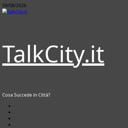
Vai
09/08/2026
al
contenuto
TalkCity.it
Cosa Succede in Città?
Facebook
Instagram
YouTube
Twitter