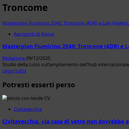
Troncome
Masterplan Fiumicino 2046: Troncone (ADR) e Lalli (Federtu
Aeroporti di Roma
Masterplan Fiumicino 2046: Troncone (ADR) e La
Redazione
09/12/2025
Studio della Luiss sull’ampliamento dell’hub internazional
Leggi
Leggi tutto
di
Potresti esserti perso
più
su
Masterplan
Fiumicino
2046:
Civitavecchia
Troncone
Civitavecchia, «la casa di vetro non dovrebbe av
(ADR)
e