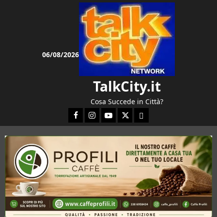
Vai
al
contenuto
06/08/2026
TalkCity.it
Cosa Succede in Città?
Facebook
Instagram
YouTube
Twitter
Email