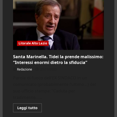
Litorale Alto Lazio
Santa Marinella. Tidei la prende malissimo:
“Interessi enormi dietro la sfiducia”
Redazione
27/11/2025
Parole di fuoco dell’EX SINDACO in un
comunicato (probabilmente l’ultimo…) del
suo ufficio stampa: “Caduta per
tradimento…...
Leggi
Leggi tutto
di
più