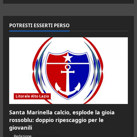
su
Santa
Marinella.
Tidei
la
prende
POTRESTI ESSERTI PERSO
malissimo:
“Interessi
enormi
dietro
la
sfiducia”
Litorale Alto Lazio
Santa Marinella calcio, esplode la gioia
rossoblu: doppio ripescaggio per le
giovanili
Redazione
05/08/2026