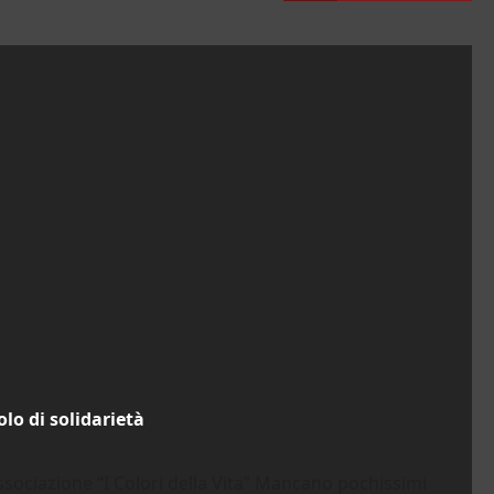
olo di solidarietà
l’associazione “I Colori della Vita” Mancano pochissimi