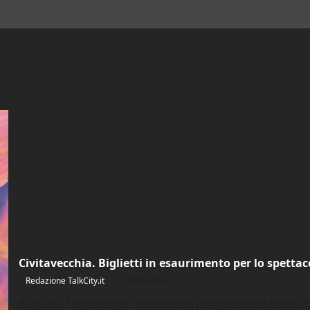
Civitavecchia. Biglietti in esaurimento per lo spettac
Redazione TalkCity.it
11/05/2026
Acquista i biglietti per sostenere i progetti solidali del