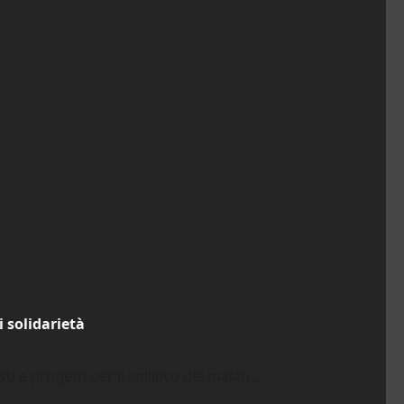
i solidarietà
ti e progetti per il sollievo dei malati...