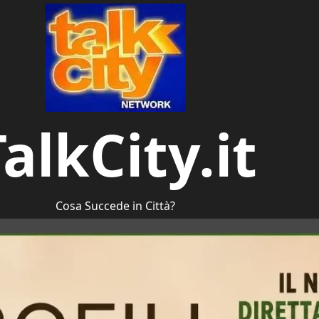
alkCity.it
Cosa Succede in Città?