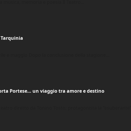
a musica, memoria e poesia Il Teatro...
 Tarquinia
rile e maggio Dopo la conclusione della stagione...
orta Portese… un viaggio tra amore e destino
 teatro diretto da Tonino Tosto; protagonista la “esuberante”