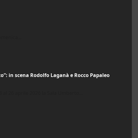
omenica...
o”: in scena Rodolfo Laganà e Rocco Papaleo
3 al 26 aprile 2026 la Sala Umberto...