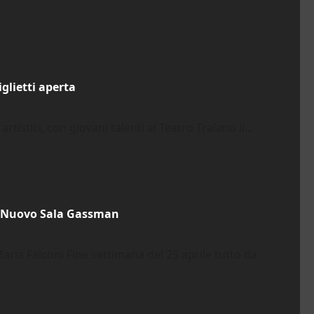
iglietti aperta
tistici, con giovani talenti al Teatro Traiano il...
al Nuovo Sala Gassman
ria Falconi Fine settimana del 25 aprile tutto da