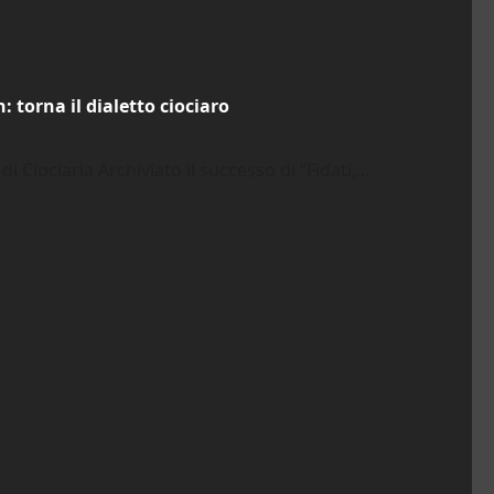
 torna il dialetto ciociaro
 Ciociaria Archiviato il successo di “Fidati,...