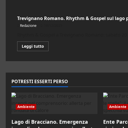
Cultura
Trevignano Romano. Rhythm & Gospel sul lago pe
Redazione
18/12/2025
Rhythm & Gospel a Trevignano Romano: sabato 20 dice
Leggi
Leggi tutto
di
più
su
Trevignano
Romano.
Rhythm
&
Gospel
POTRESTI ESSERTI PERSO
sul
lago
per
il
Natale
Ambiente
Ambiente
Lago di Bracciano. Emergenza
Ente Parc