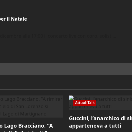
r il Natale
mbre alle 17:00 il concerto live con coro, solisti...
AttualiTalk
Guccini, l’anarchico di s
o Lago Bracciano. “A
apparteneva a tutti