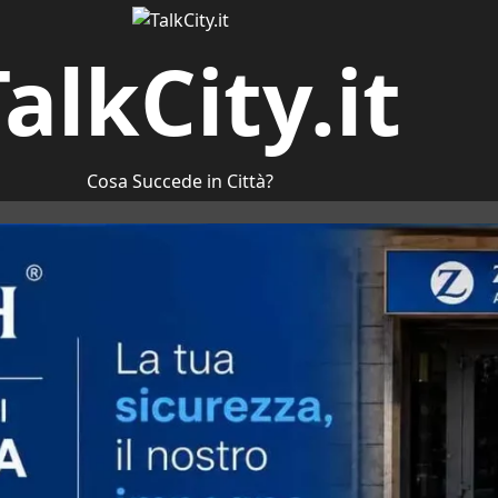
alkCity.it
Cosa Succede in Città?