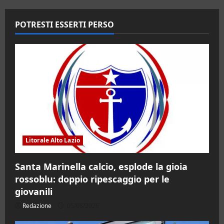
Vitale
presenta
il
POTRESTI ESSERTI PERSO
suo
libro
“La
bambina
nel
pozzo”
Litorale Alto Lazio
Santa Marinella calcio, esplode la gioia
rossoblu: doppio ripescaggio per le
giovanili
Redazione
05/08/2026