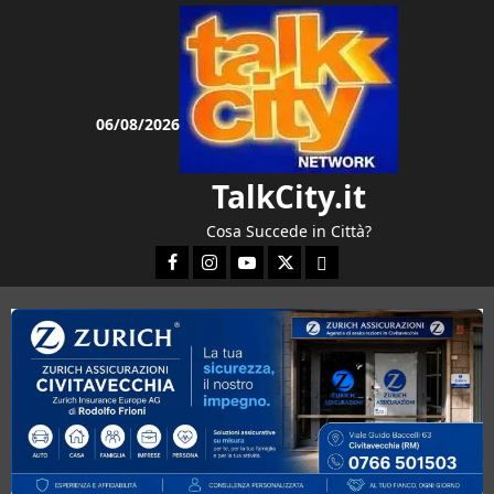
Vai
al
contenuto
06/08/2026
TalkCity.it
Cosa Succede in Città?
Facebook
Instagram
YouTube
Twitter
Email