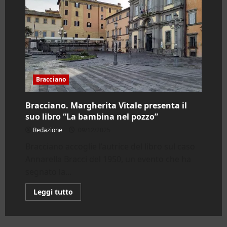
Bracciano
Bracciano. Margherita Vitale presenta il
suo libro “La bambina nel pozzo”
Redazione
09/12/2025
Bracciano accoglie l’autrice del libro sul caso
Annarella Bracci del 1950, un evento che ha
segnato la...
Leggi
Leggi tutto
di
più
su
Bracciano.
Margherita