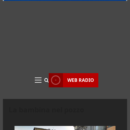
WEB RADIO
Menu
principale
La bambina nel pozzo