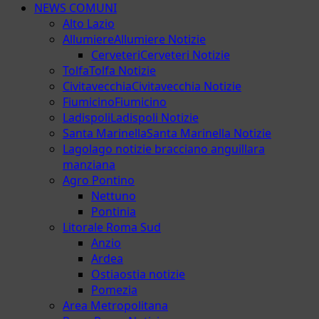
NEWS COMUNI
Alto Lazio
Allumiere
Allumiere Notizie
Cerveteri
Cerveteri Notizie
Tolfa
Tolfa Notizie
Civitavecchia
Civitavecchia Notizie
Fiumicino
Fiumicino
Ladispoli
Ladispoli Notizie
Santa Marinella
Santa Marinella Notizie
Lago
lago notizie bracciano anguillara
manziana
Agro Pontino
Nettuno
Pontinia
Litorale Roma Sud
Anzio
Ardea
Ostia
ostia notizie
Pomezia
Area Metropolitana