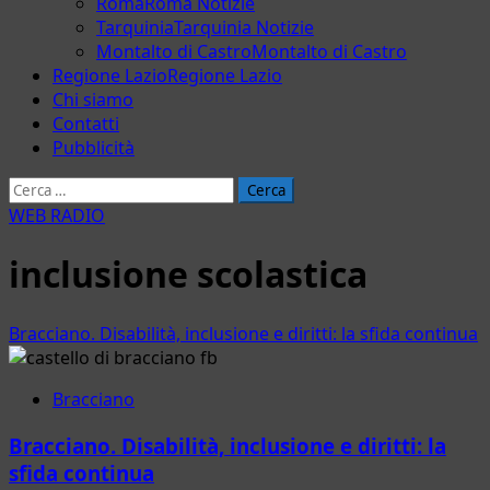
Roma
Roma Notizie
Tarquinia
Tarquinia Notizie
Montalto di Castro
Montalto di Castro
Regione Lazio
Regione Lazio
Chi siamo
Contatti
Pubblicità
Ricerca
per:
WEB RADIO
inclusione scolastica
Bracciano. Disabilità, inclusione e diritti: la sfida continua
Bracciano
Bracciano. Disabilità, inclusione e diritti: la
sfida continua