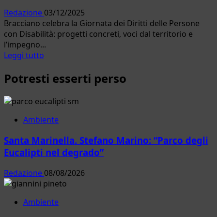
Redazione
03/12/2025
Bracciano celebra la Giornata dei Diritti delle Persone
con Disabilità: progetti concreti, voci dal territorio e
l’impegno...
Leggi
Leggi tutto
di
Potresti esserti perso
più
su
Bracciano.
Disabilità,
inclusione
Ambiente
e
Santa Marinella. Stefano Marino: “Parco degli
diritti:
la
Eucalipti nel degrado”
sfida
continua
Redazione
08/08/2026
Ambiente