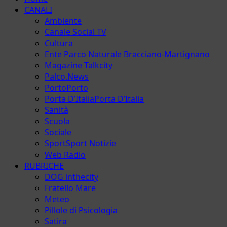
principale
CANALI
Ambiente
Canale Social TV
Cultura
Ente Parco Naturale Bracciano-Martignano
Magazine Talkcity
Palco.News
Porto
Porto
Porta D’Italia
Porta D’Italia
Sanità
Scuola
Sociale
Sport
Sport Notizie
Web Radio
RUBRICHE
DOG inthecity
Fratello Mare
Meteo
Pillole di Psicologia
Satira