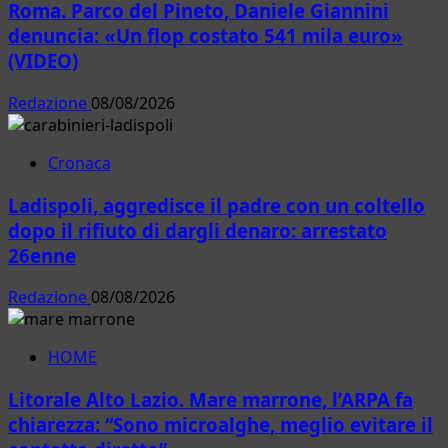
Roma. Parco del Pineto, Daniele Giannini
denuncia: «Un flop costato 541 mila euro»
(VIDEO)
Redazione
08/08/2026
Cronaca
Ladispoli, aggredisce il padre con un coltello
dopo il rifiuto di dargli denaro: arrestato
26enne
Redazione
08/08/2026
HOME
Litorale Alto Lazio. Mare marrone, l’ARPA fa
chiarezza: “Sono microalghe, meglio evitare il