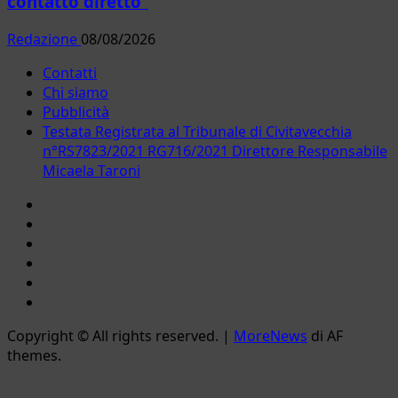
contatto diretto”
Redazione
08/08/2026
Contatti
Chi siamo
Pubblicità
Testata Registrata al Tribunale di Civitavecchia
n°RS7823/2021 RG716/2021 Direttore Responsabile
Micaela Taroni
Facebook
Instagram
YouTube
Twitter
Email
Ente
Parco
Copyright © All rights reserved.
|
MoreNews
di AF
Naturale
themes.
Bracciano-
Martignano