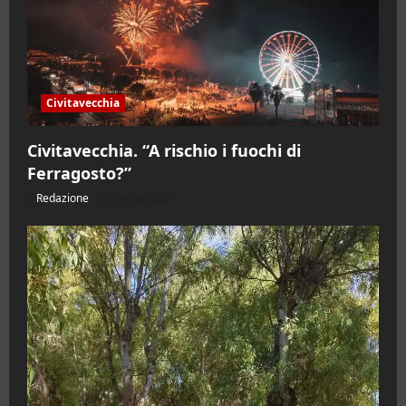
Civitavecchia
Civitavecchia. “A rischio i fuochi di
Ferragosto?”
Redazione
09/08/2026