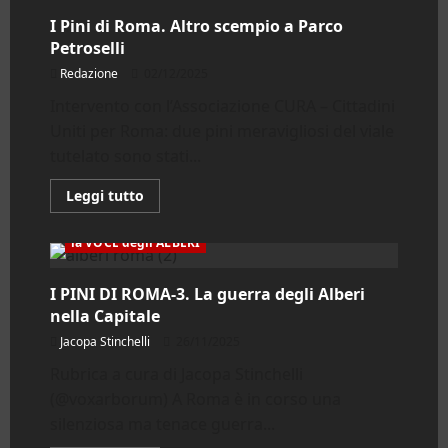
I Pini di Roma. Altro scempio a Parco
Petroselli
Redazione
02/12/2025
Intervento con l’Associazione CURA – Cittadini
Uniti per Roma: due pini meravigliosi del viale
tutelato sono stati...
Leggi
Leggi tutto
di
più
su
la VOCE degli ALBERI
I
Pini
di
I PINI DI ROMA-3. La guerra degli Alberi
Roma.
Altro
nella Capitale
scempio
a
Jacopa Stinchelli
26/11/2025
Parco
Petroselli
Rubrica a cura di Jacopa Stinchelli
(@voxarborum) A Roma è in corso una
silenziosa ma tenace guerra...