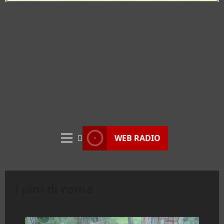
WEB RADIO
Menu
principale
i pini di roma