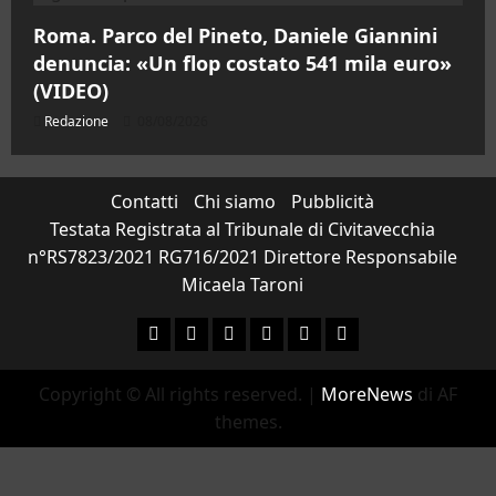
Roma. Parco del Pineto, Daniele Giannini
denuncia: «Un flop costato 541 mila euro»
(VIDEO)
Redazione
08/08/2026
Contatti
Chi siamo
Pubblicità
Testata Registrata al Tribunale di Civitavecchia
n°RS7823/2021 RG716/2021 Direttore Responsabile
Micaela Taroni
Facebook
Instagram
YouTube
Twitter
Email
Ente Parco Natural
Copyright © All rights reserved.
|
MoreNews
di AF
themes.