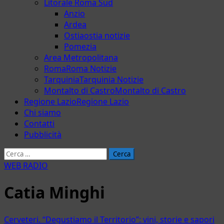
Litorale Roma Sud
Anzio
Ardea
Ostia
ostia notizie
Pomezia
Area Metropolitana
Roma
Roma Notizie
Tarquinia
Tarquinia Notizie
Montalto di Castro
Montalto di Castro
Regione Lazio
Regione Lazio
Chi siamo
Contatti
Pubblicità
Ricerca
per:
WEB RADIO
Catia Minghi
Cerveteri. “Degustiamo il Territorio”: vini, storie e sapori