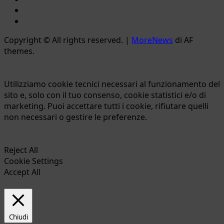
Email
Ente
Parco
Copyright © All rights reserved.
|
MoreNews
di AF
Naturale
themes.
Bracciano-
Martignano
Utilizziamo cookie tecnici necessari al funzionamento del
sito e, solo con il tuo consenso, cookie statistici e/o di
marketing. Puoi accettare tutti i cookie, rifiutare quelli
non necessari o gestire le preferenze.
Reject All
Cookie Settings
Accept All
Chiudi