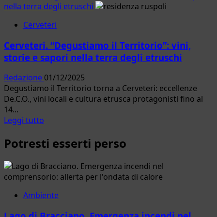
nella terra degli etruschi
Cerveteri
Cerveteri. “Degustiamo il Territorio”: vini,
storie e sapori nella terra degli etruschi
Redazione
01/12/2025
Degustiamo il Territorio torna a Cerveteri: eccellenze
De.C.O., vini locali e cultura etrusca protagonisti fino al
14...
Leggi
Leggi tutto
di
Potresti esserti perso
più
su
Cerveteri.
“Degustiamo
il
Territorio”:
Ambiente
vini,
Lago di Bracciano. Emergenza incendi nel
storie