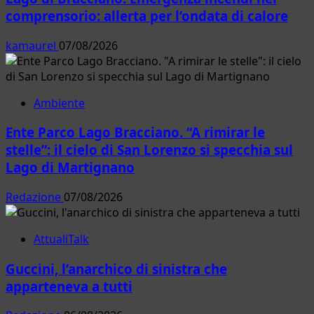
e
comprensorio: allerta per l’ondata di calore
sapori
nella
kamaurel
07/08/2026
terra
degli
etruschi
Ambiente
Ente Parco Lago Bracciano. “A rimirar le
stelle”: il cielo di San Lorenzo si specchia sul
Lago di Martignano
Redazione
07/08/2026
AttualiTalk
Guccini, l’anarchico di sinistra che
apparteneva a tutti