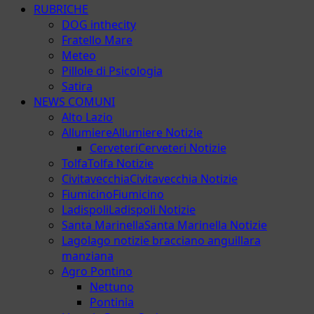
RUBRICHE
DOG inthecity
Fratello Mare
Meteo
Pillole di Psicologia
Satira
NEWS COMUNI
Alto Lazio
Allumiere
Allumiere Notizie
Cerveteri
Cerveteri Notizie
Tolfa
Tolfa Notizie
Civitavecchia
Civitavecchia Notizie
Fiumicino
Fiumicino
Ladispoli
Ladispoli Notizie
Santa Marinella
Santa Marinella Notizie
Lago
lago notizie bracciano anguillara
manziana
Agro Pontino
Nettuno
Pontinia