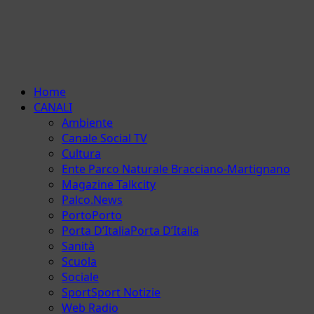
Menu
Home
principale
CANALI
Ambiente
Canale Social TV
Cultura
Ente Parco Naturale Bracciano-Martignano
Magazine Talkcity
Palco.News
Porto
Porto
Porta D’Italia
Porta D’Italia
Sanità
Scuola
Sociale
Sport
Sport Notizie
Web Radio