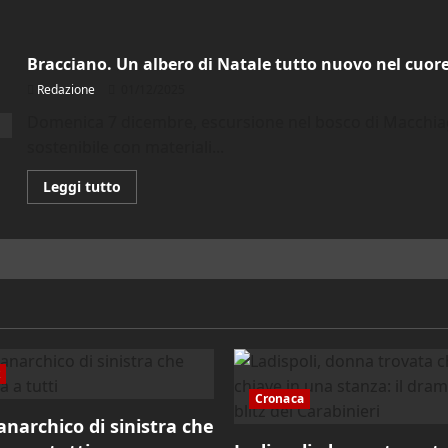
Bracciano. Un albero di Natale tutto nuovo nel cuore
Redazione
01/12/2025
Domenica 7 dicembre, escursione nel bosco di Macchiag
sostenibile con materiali...
Leggi
Leggi tutto
di
più
su
Bracciano.
Un
albero
di
Natale
tutto
nuovo
nel
cuore
del
k
bosco
Cronaca
’anarchico di sinistra che