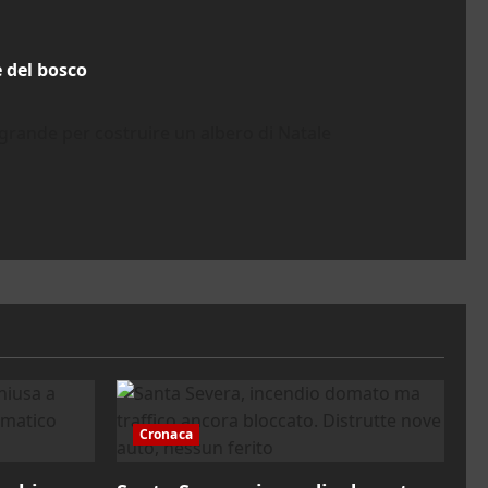
 del bosco
rande per costruire un albero di Natale
Cronaca