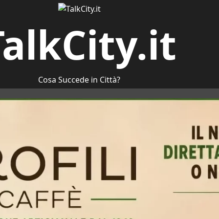
alkCity.it
Cosa Succede in Città?