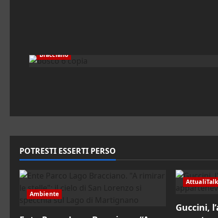
Bracciano
POTRESTI ESSERTI PERSO
AttualiTal
Ambiente
Guccini, l