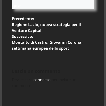
+ posts
N
Precedente:
Regione Lazio, nuova strategia per il
a
Venture Capital
Successivo:
v
Montalto di Castro. Giovanni Corona:
i
settimana europea dello sport
g
a
Lascia un commento
z
Devi essere
connesso
per inviare un
commento.
i
o