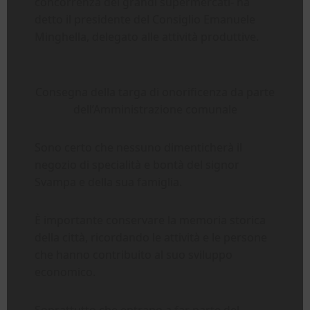
concorrenza dei grandi supermercati- ha
detto il presidente del Consiglio Emanuele
Minghella, delegato alle attività produttive.
Consegna della targa di onorificenza da parte
dell’Amministrazione comunale
Sono certo che nessuno dimenticherà il
negozio di specialità e bontà del signor
Svampa e della sua famiglia.
È importante conservare la memoria storica
della città, ricordando le attività e le persone
che hanno contribuito al suo sviluppo
economico.