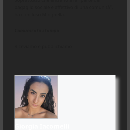
Soprattutto che entrano a far parte del
bagaglio sociale e affettivo di una comunità”,
ha concluso Minghella.
Comunicato stampa
Riceviamo e pubblichiamo
Giorgia Iacomelli