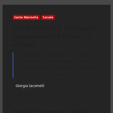
Santa Marinella
Sociale
Santa Marinella. Gianfranco
Svampa celebra 50 anni di
attività
Ieri al termine della seduta del Consiglio
Comunale di Santa Marinella, piccola
cerimonia per onorare Gianfranco Svampa
e i suoi 50 anni di attività
Giorgia Iacomelli
24/09/2024
Ieri al termine della