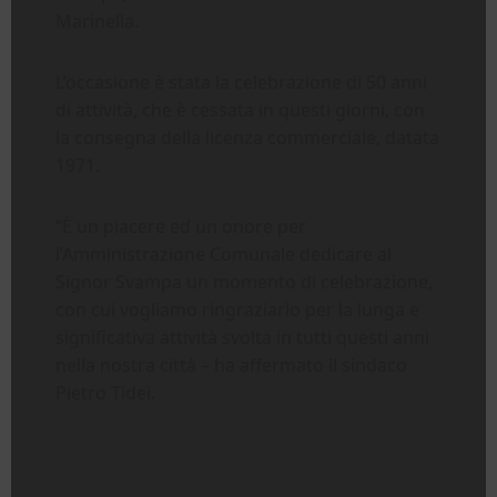
Marinella.
L’occasione è stata la celebrazione di 50 anni
di attività, che è cessata in questi giorni, con
la consegna della licenza commerciale, datata
1971.
“È un piacere ed un onore per
l’Amministrazione Comunale dedicare al
Signor Svampa un momento di celebrazione,
con cui vogliamo ringraziarlo per la lunga e
significativa attività svolta in tutti questi anni
nella nostra città – ha affermato il sindaco
Pietro Tidei.