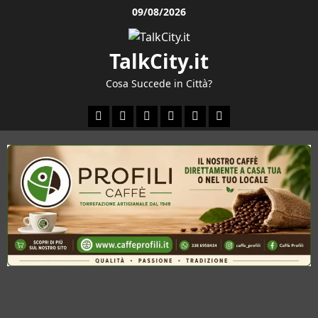
Vai
09/08/2026
al
contenuto
TalkCity.it
Cosa Succede in Città?
Facebook
Instagram
YouTube
Twitter
Email
Ente
Parco
Naturale
Bracciano-
Martignano