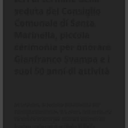
seduta del Consiglio
Comunale di Santa
Marinella, piccola
cerimonia per onorare
Gianfranco Svampa e i
suoi 50 anni di attività
Ieri mattina, al termine della seduta del
Consiglio Comunale, si è svolta una breve ma
sentita cerimonia per onorare Gianfranco
Svampa, noto commerciante di Santa