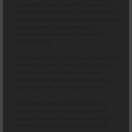
La comunità cittadina sentirà la mancanza
dell’alimentari di via Punico, che per tanti anni
è stata la tappa preferita di tante famiglie e di
giovani studenti che ogni mattina si
fermavano per acquistare la merenda da
portare a scuola.
Oggi Gianfranco si è ritirato per godersi dopo
tanti anni di lavoro, la tranquillità della vita
familiare e dedicarsi finalmente ai suoi
interessi, come il gioco di bocce in cui sono
sicuro batte tutti!” ha concluso il Sindaco.
“Le botteghe come quella di Svampa sono
state un tesoro per la città e oggi trovare
giovani interessati a proseguire questo tipo
di attività è molto raro, anche per via della