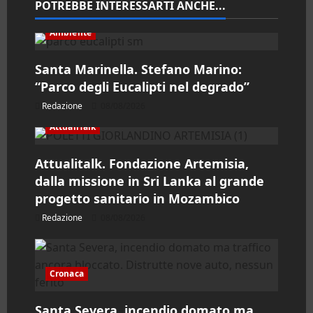
n
POTREBBE INTERESSARTI ANCHE...
e
Ambiente
a
Santa Marinella. Stefano Marino:
“Parco degli Eucalipti nel degrado”
r
Redazione
08/08/2026
t
AttualiTalk
i
Attualitalk. Fondazione Artemisia,
dalla missione in Sri Lanka al grande
c
progetto sanitario in Mozambico
o
Redazione
08/08/2026
l
o
Cronaca
Santa Severa, incendio domato ma