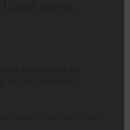
 Lucia salva,
verno assicurano la
one neuro-motoria”
o e proprio fiore all’occhiello nel campo