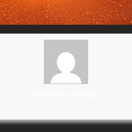
Redazione TalkCity.it
+ posts