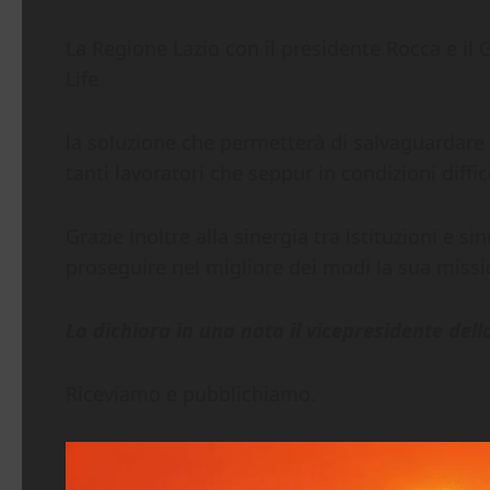
La Regione Lazio con il presidente Rocca e il
Life
la soluzione che permetterà di salvaguardare u
tanti lavoratori che seppur in condizioni diff
Grazie inoltre alla sinergia tra istituzioni e
proseguire nel migliore dei modi la sua mission
Lo dichiara in una nota il vicepresidente del
Riceviamo e pubblichiamo.