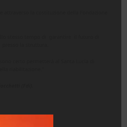
e attraverso la costituzione della Fondazione
llo stesso tempo di garantire il futuro di
 presso la struttura.
e sono certo permetterà al Santa Lucia di
la riabilitazione.”
cchetti (Fdi).