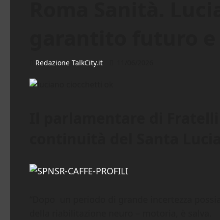
Roma Sanità. Lucia
garantito futuro e
Redazione TalkCity.it
11/06/2026
Il parlamentare di Fratell
continuità del Santa Lucia
“Dopo un periodo di grande incertezza possiam
della riabilitazione neuro – motoria, è salva.