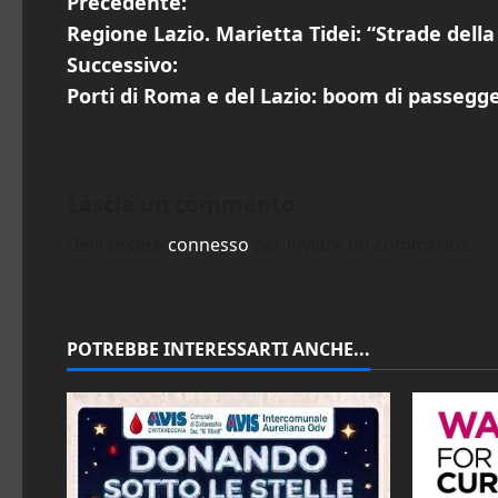
N
Precedente:
Regione Lazio. Marietta Tidei: “Strade dell
a
Successivo:
v
Porti di Roma e del Lazio: boom di passegge
i
g
Lascia un commento
a
Devi essere
connesso
per inviare un commento.
z
i
POTREBBE INTERESSARTI ANCHE...
o
n
e