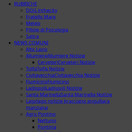
RUBRICHE
DOG inthecity
Fratello Mare
Meteo
Pillole di Psicologia
Satira
NEWS COMUNI
Alto Lazio
Allumiere
Allumiere Notizie
Cerveteri
Cerveteri Notizie
Tolfa
Tolfa Notizie
Civitavecchia
Civitavecchia Notizie
Fiumicino
Fiumicino
Ladispoli
Ladispoli Notizie
Santa Marinella
Santa Marinella Notizie
Lago
lago notizie bracciano anguillara
manziana
Agro Pontino
Nettuno
Pontinia