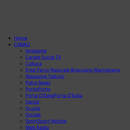
Menu
Home
principale
CANALI
Ambiente
Canale Social TV
Cultura
Ente Parco Naturale Bracciano-Martignano
Magazine Talkcity
Palco.News
Porto
Porto
Porta D’Italia
Porta D’Italia
Sanità
Scuola
Sociale
Sport
Sport Notizie
Web Radio