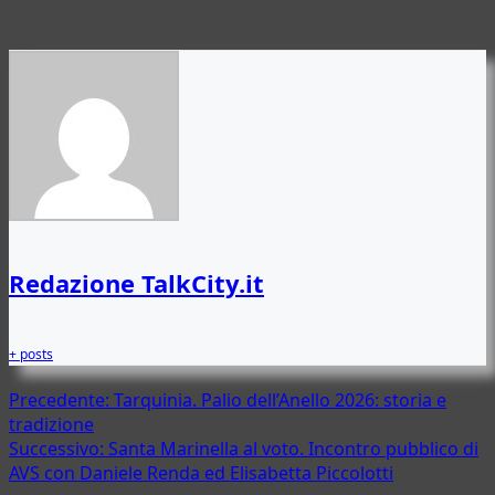
Redazione TalkCity.it
+ posts
Navigazione
Precedente:
Tarquinia. Palio dell’Anello 2026: storia e
tradizione
articolo
Successivo:
Santa Marinella al voto. Incontro pubblico di
AVS con Daniele Renda ed Elisabetta Piccolotti