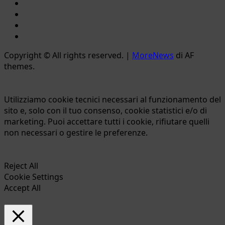
YouTube
Twitter
Email
Ente
Parco
Copyright © All rights reserved.
|
MoreNews
di AF
Naturale
themes.
Bracciano-
Martignano
Utilizziamo cookie tecnici necessari al funzionamento del
sito e, solo con il tuo consenso, cookie statistici e/o di
marketing. Puoi accettare tutti i cookie, rifiutare quelli
non necessari o gestire le preferenze.
Reject All
Cookie Settings
Accept All