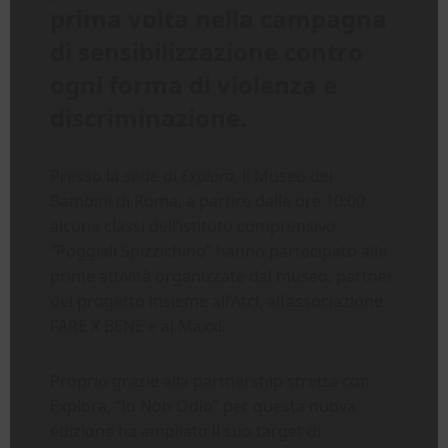
prima volta nella campagna
di sensibilizzazione contro
ogni forma di violenza e
discriminazione.
Presso la sede di
Explora
, il Museo dei
Bambini di Roma, a partire dalle ore 10:00
alcune classi dell’istituto comprensivo
“Poggiali Spizzichino” hanno partecipato alle
prime attività organizzate dal museo, partner
del progetto insieme all’Atcl, all’associazione
FARE X BENE e al Maxxi.
Proprio grazie alla partnership stretta con
Explora, “Io Non Odio” per questa nuova
edizione ha ampliato il suo target di