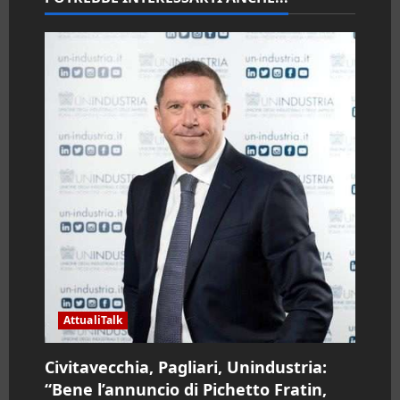
n
e
a
r
t
i
c
o
l
AttualiTalk
o
Civitavecchia, Pagliari, Unindustria:
“Bene l’annuncio di Pichetto Fratin,