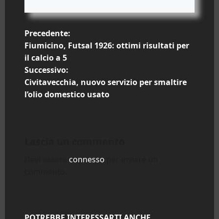
N
Precedente:
Fiumicino, Futsal 1926: ottimi risultati per
a
il calcio a 5
Successivo:
v
Civitavecchia, nuovo servizio per smaltire
i
l’olio domestico usato
g
a
Lascia un commento
z
Devi essere
connesso
per inviare un
commento.
i
o
POTREBBE INTERESSARTI ANCHE...