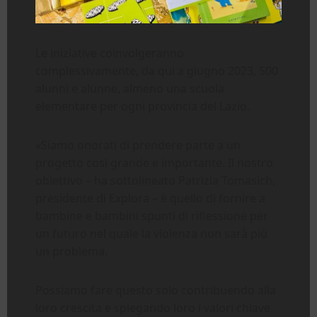
Le iniziative coinvolgeranno
complessivamente, da qui a giugno 2023, 500
alunni e alunne, almeno una scuola
elementare per ogni provincia del Lazio.
«Siamo onorati di prendere parte a un
progetto così grande e importante. Il nostro
obiettivo – ha sottolineato Patrizia Tomasich,
presidente di Explora – è quello di fornire a
bambine e bambini spunti di riflessione per
un futuro nel quale la violenza non sarà più
un problema.
Possiamo fare questo solo contribuendo alla
loro crescita e spiegando loro i valori chiave