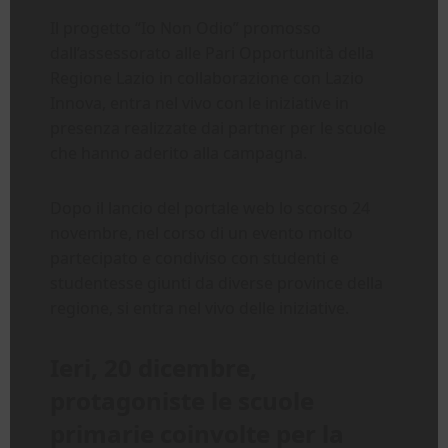
Il progetto “Io Non Odio” promosso
dall’assessorato alle Pari Opportunità della
Regione Lazio in collaborazione con Lazio
Innova, entra nel vivo con le iniziative in
presenza realizzate dai partner per le scuole
che hanno aderito alla campagna.
Dopo il lancio del portale web lo scorso 24
novembre, nel corso di un evento molto
partecipato e condiviso con studenti e
studentesse giunti da diverse province della
regione, si entra nel vivo delle iniziative.
Ieri, 20 dicembre,
protagoniste le scuole
primarie coinvolte per la