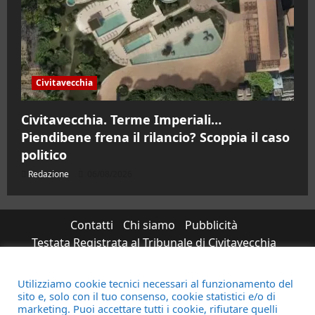
Civitavecchia
Civitavecchia. Terme Imperiali…
Piendibene frena il rilancio? Scoppia il caso
politico
Redazione
06/08/2026
Contatti
Chi siamo
Pubblicità
Testata Registrata al Tribunale di Civitavecchia
n°RS7823/2021 RG716/2021 Direttore Responsabile
Micaela Taroni
Utilizziamo cookie tecnici necessari al funzionamento del
sito e, solo con il tuo consenso, cookie statistici e/o di
Facebook
Instagram
YouTube
Twitter
Email
marketing. Puoi accettare tutti i cookie, rifiutare quelli