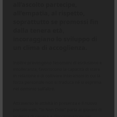
all’ascolto partecipe,
all’empatia, al rispetto,
soprattutto se promossi fin
dalla tenera età,
incoraggiano lo sviluppo di
un clima di accoglienza.
Inoltre prevengono fenomeni di esclusione e
intolleranza, favoriscono la capacità di stare
in relazione e di coltivare interazioni in cui la
forza personale non si traduca né si esprima
nel dominio sull’altro.
Attraverso le attività in presenza e il nuovo
portale web, “Io Non Odio” parla ai giovani di
violenza di genere e discriminazioni per