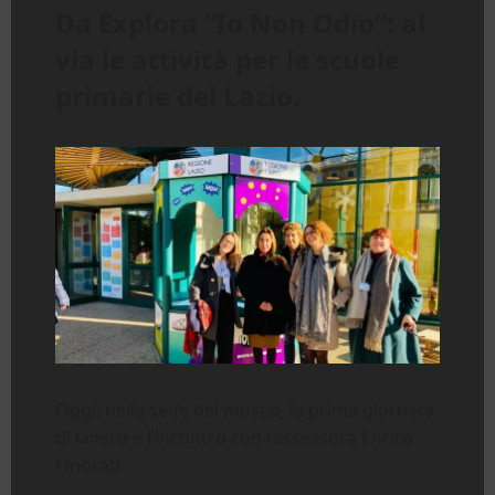
Da Explora “Io Non Odio”: al
via le attività per le scuole
primarie del Lazio.
Oggi, nella sede del museo, la prima giornata
di lavoro e l’incontro con l’assessora Enrica
Onorati