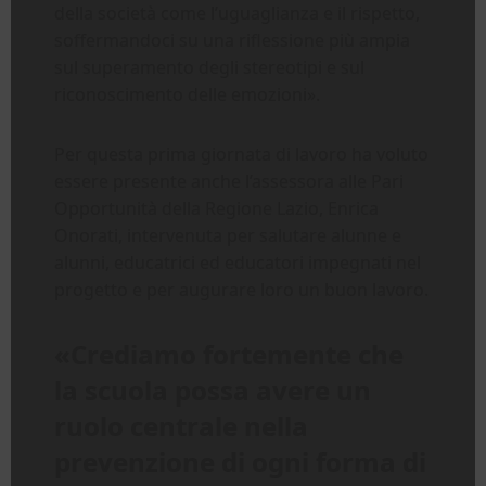
della società come l’uguaglianza e il rispetto,
soffermandoci su una riflessione più ampia
sul superamento degli stereotipi e sul
riconoscimento delle emozioni».
Per questa prima giornata di lavoro ha voluto
essere presente anche l’assessora alle Pari
Opportunità della Regione Lazio, Enrica
Onorati, intervenuta per salutare alunne e
alunni, educatrici ed educatori impegnati nel
progetto e per augurare loro un buon lavoro.
«Crediamo fortemente che
la scuola possa avere un
ruolo centrale nella
prevenzione di ogni forma di