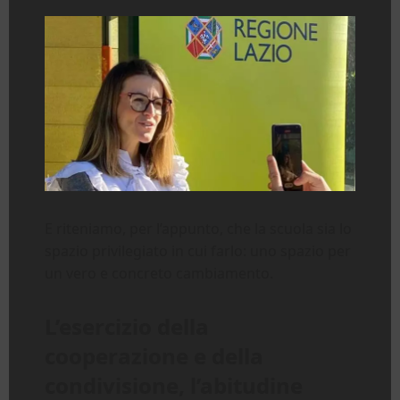
E riteniamo, per l’appunto, che la scuola sia lo
spazio privilegiato in cui farlo: uno spazio per
un vero e concreto cambiamento.
L’esercizio della
cooperazione e della
condivisione, l’abitudine