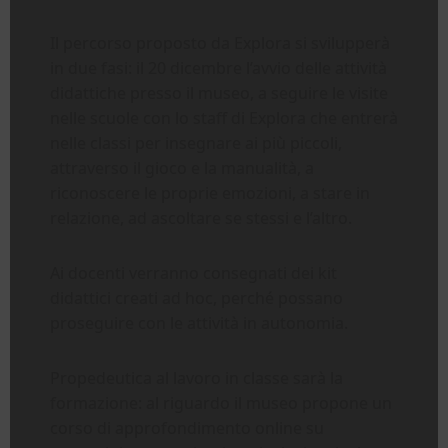
Il percorso proposto da Explora si svilupperà
in due fasi: il 20 dicembre l’avvio delle attività
didattiche presso il museo, a seguire le visite
nelle scuole con lo staff di Explora che entrerà
nelle classi per insegnare ai più piccoli,
attraverso il gioco e la manualità, a
riconoscere le proprie emozioni, a stare in
relazione, ad ascoltare se stessi e l’altro.
Ai docenti verranno consegnati dei kit
didattici creati ad hoc, perché possano
proseguire con le attività in autonomia.
Propedeutica al lavoro in classe sarà la
formazione: al riguardo il museo propone un
corso di approfondimento online su