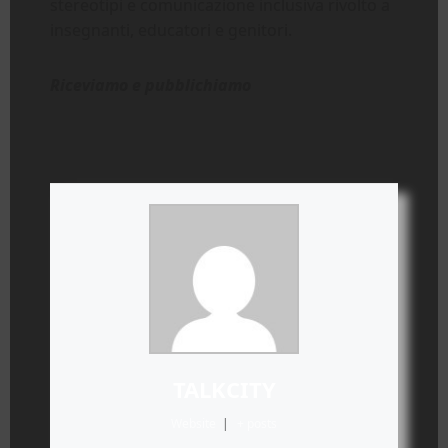
stereotipi e comunicazione inclusiva rivolto a
insegnanti, educatori e genitori.
Riceviamo e pubblichiamo
TALKCITY
Website
|
+ posts