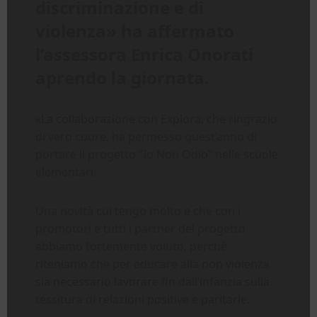
discriminazione e di
violenza» ha affermato
l’assessora Enrica Onorati
aprendo la giornata.
«La collaborazione con Explora, che ringrazio
di vero cuore, ha permesso quest’anno di
portare il progetto “Io Non Odio” nelle scuole
elementari.
Una novità cui tengo molto e che con i
promotori e tutti i partner del progetto
abbiamo fortemente voluto, perché
riteniamo che per educare alla non violenza
sia necessario lavorare fin dall’infanzia sulla
tessitura di relazioni positive e paritarie.