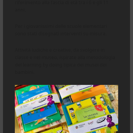
riferimento alla fascia di età tra i 6 e gli 11
anni.
Per i giovanissimi delle scuole elementari
sono stati disegnati interventi su misura.
Attività ludiche e creative, da svolgere in
classe e nel museo, ispirate alla metodologia
del learning by doing tipica dei musei dei
bambini.