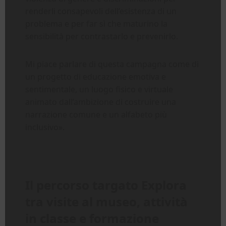
renderli consapevoli dell’esistenza di un
problema e per far sì che maturino la
sensibilità per contrastarlo e prevenirlo.
Mi piace parlare di questa campagna come di
un progetto di educazione emotiva e
sentimentale, un luogo fisico e virtuale
animato dall’ambizione di costruire una
narrazione comune e un alfabeto più
inclusivo».
Il percorso targato Explora
tra visite al museo, attività
in classe e formazione