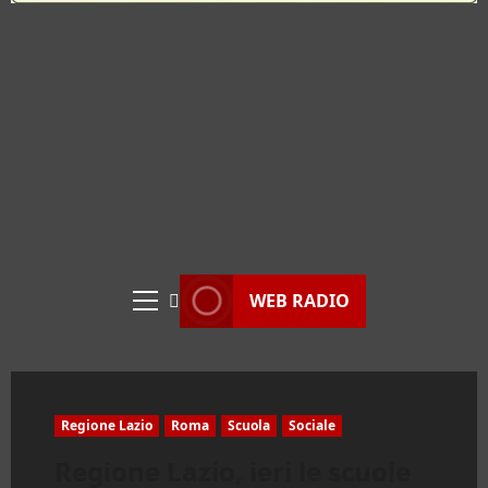
WEB RADIO
Menu
principale
Regione Lazio
Roma
Scuola
Sociale
Regione Lazio, ieri le scuole