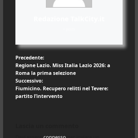
Redazione TalkCity.it
+ posts
N
Precedente:
Regione Lazio. Miss Italia Lazio 2026: a
a
Roma la prima selezione
Successivo:
v
Fiumicino. Recupero relitti nel Tevere:
i
partito l’intervento
g
a
Lascia un commento
z
Devi essere
connesso
per inviare un