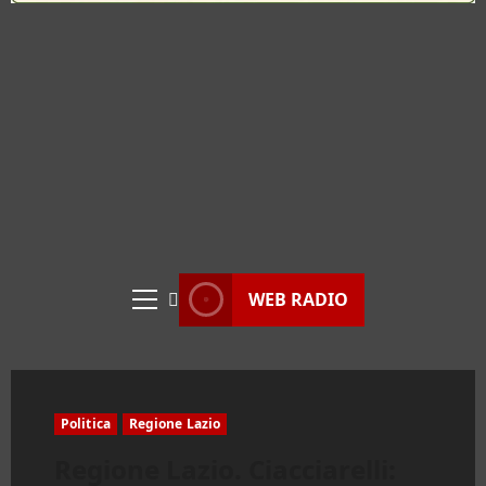
WEB RADIO
Menu
principale
Politica
Regione Lazio
Regione Lazio. Ciacciarelli: