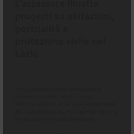
L’assessore illustra
progetti su abitazioni,
portualità e
protezione civile nel
Lazio
«Oggi abbiamo tenuto un importante
momento di confronto con tutti gli
amministratori locali del Lazio sulle principali
attività svolte dalla Giunta regionale nel corso
di questi primi tre anni di governo.