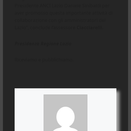
Presidente ANCI Lazio Daniele Sinibaldi per
aver promosso questa importante attività di
collaborazione con gli amministratori del
Lazio”, conclude l’assessore
Ciacciarelli.
Presidenza Regione Lazio
Riceviamo e pubblichiamo.