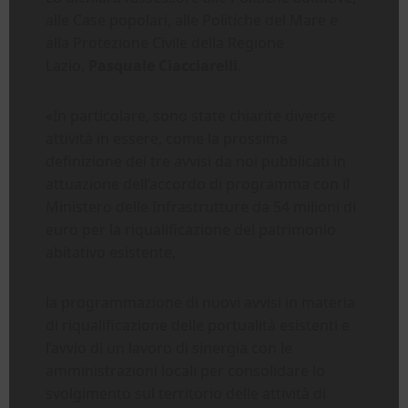
alle Case popolari, alle Politiche del Mare e
alla Protezione Civile della Regione
Lazio,
Pasquale Ciacciarelli
.
«In particolare, sono state chiarite diverse
attività in essere, come la prossima
definizione dei tre avvisi da noi pubblicati in
attuazione dell’accordo di programma con il
Ministero delle Infrastrutture da 54 milioni di
euro per la riqualificazione del patrimonio
abitativo esistente,
la programmazione di nuovi avvisi in materia
di riqualificazione delle portualità esistenti e
l’avvio di un lavoro di sinergia con le
amministrazioni locali per consolidare lo
svolgimento sul territorio delle attività di