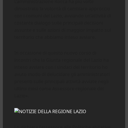
L’amministrazione Rocca ha più volte
dimostrato la volontà di cambiare approccio
con i comuni del Lazio, avviando un’attività di
costante dialogo sulle principali decisioni
assunte e sulle azioni di maggior impatto sul
territorio che abbiamo inteso avviare.
In occasione di questo nuovo corso di
incontri che la Giunta regionale del Lazio ha
inteso avviare con i sindaci del territorio ho
avuto modo di delucidare gli amministratori
presenti sulle principali attività avviate negli
ultimi mesi come Assessore regionale del
Lazio».
Lo dichiara l’assessore alle Politiche abitative,