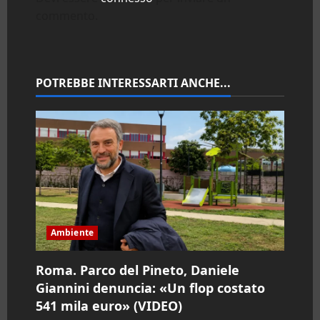
commento.
i
o
n
POTREBBE INTERESSARTI ANCHE...
e
a
r
t
i
Ambiente
c
Roma. Parco del Pineto, Daniele
Giannini denuncia: «Un flop costato
o
541 mila euro» (VIDEO)