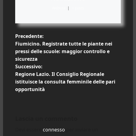
Website
|
+ posts
N
Precedente:
Fiumicino. Registrate tutte le piante nei
a
pressi delle scuole: maggior controllo e
sicurezza
v
Successivo:
i
Regione Lazio. Il Consiglio Regionale
istituisce la consulta femminile delle pari
g
opportunità
a
z
Lascia un commento
i
Devi essere
connesso
per inviare un