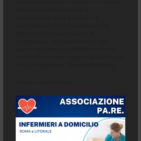
«Tali azioni puntano a sostenere lo sviluppo
della personalità dell’alunno, la
partecipazione attiva ai processi di
apprendimento e il miglioramento delle
relazioni tra scuola e alunno e, di
conseguenza, della qualità di vita. Tutto
questo nella direzione dell’affermazione di
una cittadinanza per i soggetti più deboli», ha
concluso l’assessore,
Giuseppe Schiboni.
Riceviamo e pubblichiamo