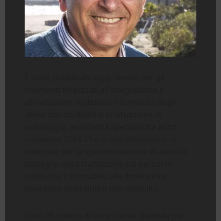
È stato pubblicato oggi l’avviso per gli
interventi finalizzati all’integrazione e
all’inclusione scolastica e formativa degli
allievi con disabilità o in situazione di
svantaggio, assistenza specialistica anno
scolastico 2024-25 e la manifestazione di
interesse per la sperimentazione di azioni a
sostegno della transizione dal percorso
scolastico e formativo alla dimensione
lavorativa degli alunni con disabilità.
Sono 35 milioni di euro i fondi stanziati per