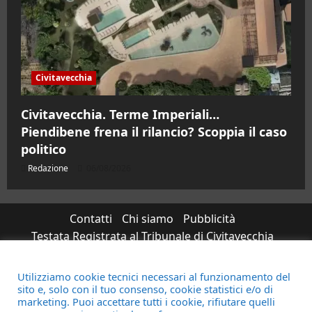
Civitavecchia
Civitavecchia. Terme Imperiali…
Piendibene frena il rilancio? Scoppia il caso
politico
Redazione
06/08/2026
Contatti
Chi siamo
Pubblicità
Testata Registrata al Tribunale di Civitavecchia
n°RS7823/2021 RG716/2021 Direttore Responsabile
Micaela Taroni
Utilizziamo cookie tecnici necessari al funzionamento del
sito e, solo con il tuo consenso, cookie statistici e/o di
Facebook
Instagram
YouTube
Twitter
Email
marketing. Puoi accettare tutti i cookie, rifiutare quelli