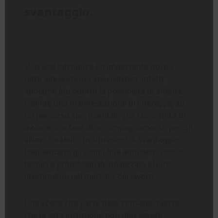
svantaggio.
«L’avviso introduce un’importante novità,
oltre all’assistenza specialistica, infatti,
abbiamo introdotto la possibilità di aderire,
tramite una manifestazione di interesse, ad
un percorso sperimentale che consentirà di
avviare una fase di accompagnamento per gli
allievi, disabili o in situazioni di svantaggio,
frequentanti gli ultimi due anni degli istituti
tecnici e professionali, finalizzata al loro
inserimento nel mercato del lavoro.
Una scelta che parte dalla consapevolezza
che la vera inclusione non può essere