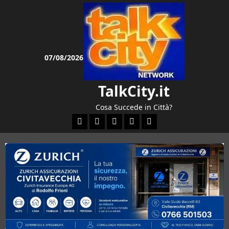
Vai
al
contenuto
07/08/2026
TalkCity.it
Cosa Succede in Città?
Facebook
Instagram
YouTube
Twitter
Email