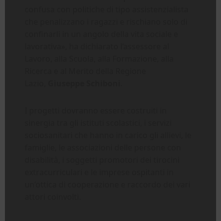
confusa con politiche di tipo assistenzialista
che penalizzano i ragazzi e rischiano solo di
confinarli in un angolo della vita sociale e
lavorativa», ha dichiarato l’assessore al
Lavoro, alla Scuola, alla Formazione, alla
Ricerca e al Merito della Regione
Lazio,
Giuseppe Schiboni
.
I progetti dovranno essere costruiti in
sinergia tra gli istituti scolastici, i servizi
sociosanitari che hanno in carico gli allievi, le
famiglie, le associazioni delle persone con
disabilità, i soggetti promotori dei tirocini
extracurriculari e le imprese ospitanti in
un’ottica di cooperazione e raccordo dei vari
attori coinvolti.