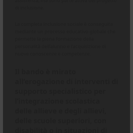
assistenza, ma sono parte attiva del progetto
di inclusione.
La completa inclusione sociale è conseguita
mediante un processo educativo globale che
permette la piena formazione della
personalità dell’alunno e l’acquisizione di
nuove conoscenze e competenze.
Il bando è mirato
all’erogazione di interventi di
supporto specialistico per
l’integrazione scolastica
delle allieve e degli allievi,
delle scuole superiori, con
disabilità o in situazioni di