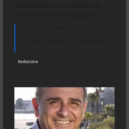
assistenza nel mondo del
lavoro di alunni disabili
L’assessore Giuseppe Schiboni: «Azioni che
puntano a sostenere lo sviluppo della
personalità dell’alunno e la qualità della
vita»
Redazione
04/07/2024