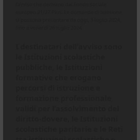
l’avviso che derivano dal Fondo sociale
europeo 21/27 Plus. Le domande di adesione
si possono presentare da oggi, 3 luglio 2024,
fino a venerdì 26 luglio 2024.
I destinatari dell’avviso sono
le Istituzioni scolastiche
pubbliche, le Istituzioni
formative che erogano
percorsi di istruzione e
formazione professionale
validi per l’assolvimento del
diritto-dovere, le Istituzioni
scolastiche paritarie e le Reti
tra istituzioni scolastiche e