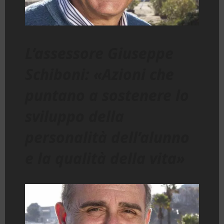
L’assessore Giuseppe
Schiboni: «Azioni che
puntano a sostenere lo
sviluppo della
personalità dell’alunno
e la qualità della vita»