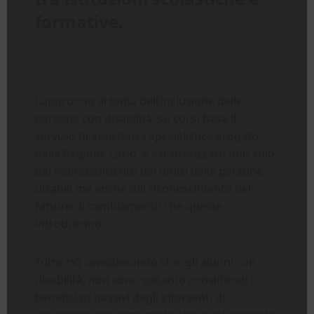
formative.
L’approccio al tema dell’inclusione delle
persone con disabilità, su cui si basa il
servizio di assistenza specialistica erogato
dalla Regione Lazio, è caratterizzato non solo
dal riconoscimento dei diritti delle persone
disabili ma anche dal riconoscimento del
fattore di cambiamento che queste
introducono.
Tutto ciò considerando che, gli alunni con
disabilità, non sono soltanto considerati i
beneficiari passivi degli interventi di