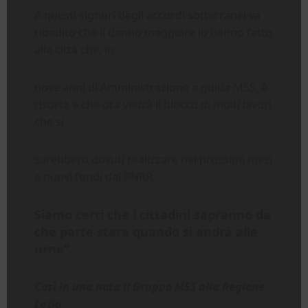
A questi signori degli accordi sotterranei va
ribadito che il danno maggiore lo hanno fatto
alla città che, in
nove anni di Amministrazione a guida M5S, è
risorta e che ora vedrà il blocco di molti lavori
che si
sarebbero dovuti realizzare nei prossimi mesi
e nuovi fondi dal PNRR.
Siamo certi che i cittadini sapranno da
che parte stare quando si andrà alle
urne”.
Così in una nota il Gruppo M5S alla Regione
Lazio