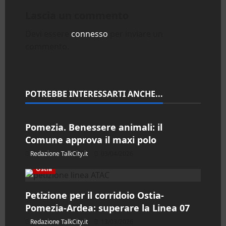
a
Lascia un commento
z
Devi essere
connesso
per inviare un
commento.
i
o
n
POTREBBE INTERESSARTI ANCHE...
Litorale Alto Lazio
e
Pomezia. Benessere animali: il
a
Comune approva il maxi polo
Redazione TalkCity.it
03/04/2026
r
Ostia
t
Petizione per il corridoio Ostia-
i
Pomezia-Ardea: superare la Linea 07
c
Redazione TalkCity.it
13/03/2026