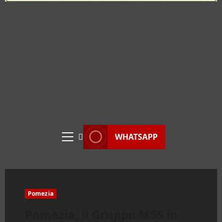
WHATSAPP
Menu
principale
Pomezia
Pomezia, il Gruppo M5S in