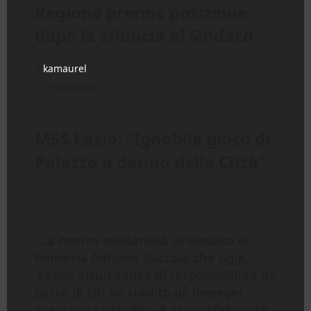
Regione prende posizione
dopo la sfiducia al Sindaco
kamaurel
31/08/2022
M5S Lazio: “Ignobile gioco di
Palazzo a danno della Città”
“La nostra solidarietà al sindaco di
Pomezia Adriano Zuccalà che oggi,
senza alcun senso di responsabilità da
parte di chi ha tradito gli impegni
presi con i cittadini, è stato sfiduciato