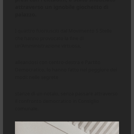
attraverso un ignobile giochetto di
palazzo.
I quattro fuoriusciti dal Movimento 5 Stelle
che hanno provocato la fine di
un’Amministrazione virtuosa,
alleandosi con centro-destra e Partito
Democratico, lo hanno fatto nel peggiore dei
modi: nelle segrete
stanze di un notaio, senza passare attraverso
il confronto democratico in Consiglio
comunale.