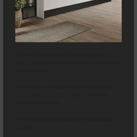
De Zanni, Conficconi, Piumarta e Mercuri
hanno abbandonato i cittadini di Pomezia per
opportunismo,
ambizione, probabili accordi elettorali con
quegli stessi partiti dai quali si sono fatti
strumentalizzare e
questo dimostra tutta la loro inaffidabilità
politica.