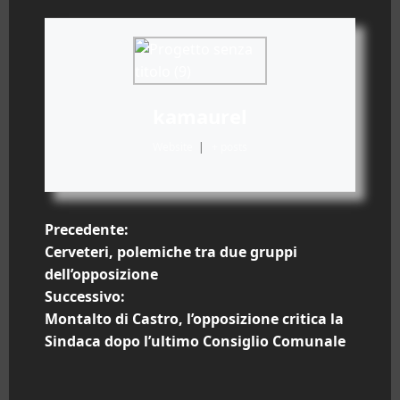
kamaurel
Website
|
+ posts
N
Precedente:
Cerveteri, polemiche tra due gruppi
a
dell’opposizione
Successivo:
v
Montalto di Castro, l’opposizione critica la
i
Sindaca dopo l’ultimo Consiglio Comunale
g