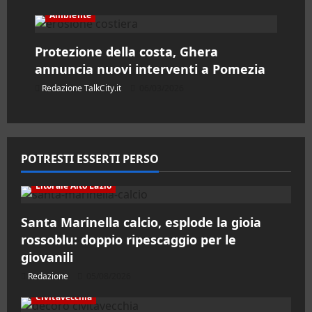
Ambiente
o
l
Protezione della costa, Ghera
annuncia nuovi interventi a Pomezia
o
Redazione TalkCity.it
06/03/2026
POTRESTI ESSERTI PERSO
Litorale Alto Lazio
Santa Marinella calcio, esplode la gioia
rossoblu: doppio ripescaggio per le
giovanili
Redazione
05/08/2026
Civitavecchia