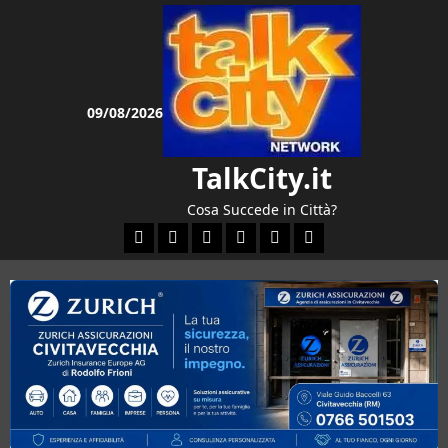
Vai
al
contenuto
09/08/2026
TalkCity.it
Cosa Succede in Città?
Facebook
Instagram
YouTube
Twitter
Email
Ente Parco Natural