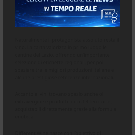
Naturalmente il protagonista assoluto resta il
vino. La carta valorizza in primo luogo le
cantine del Lazio, offrendo un’importante
selezione di etichette regionali, per poi
spaziare tra le migliori produzioni italiane e
alcune prestigiose referenze internazionali.
Accanto ai vini trovano spazio anche oli
extravergine e prodotti tipici del territorio,
acquistabili direttamente grazie alla formula
enoteca.
Different Wine nasce con l’obiettivo di