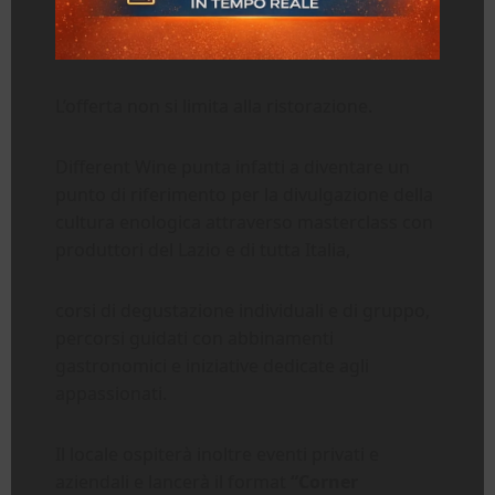
L’offerta non si limita alla ristorazione.
Different Wine punta infatti a diventare un
punto di riferimento per la divulgazione della
cultura enologica attraverso masterclass con
produttori del Lazio e di tutta Italia,
corsi di degustazione individuali e di gruppo,
percorsi guidati con abbinamenti
gastronomici e iniziative dedicate agli
appassionati.
Il locale ospiterà inoltre eventi privati e
aziendali e lancerà il format
“Corner