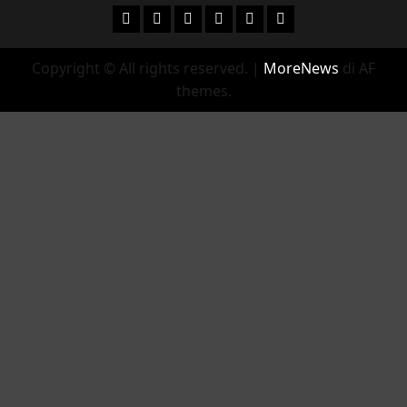
Facebook
Instagram
YouTube
Twitter
Email
Ente Parco Natural
Copyright © All rights reserved.
|
MoreNews
di AF
themes.