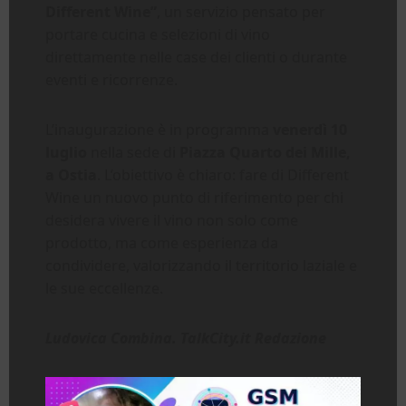
Different Wine”
, un servizio pensato per
portare cucina e selezioni di vino
direttamente nelle case dei clienti o durante
eventi e ricorrenze.
L’inaugurazione è in programma
venerdì 10
luglio
nella sede di
Piazza Quarto dei Mille,
a Ostia
. L’obiettivo è chiaro: fare di Different
Wine un nuovo punto di riferimento per chi
desidera vivere il vino non solo come
prodotto, ma come esperienza da
condividere, valorizzando il territorio laziale e
le sue eccellenze.
Ludovica Combina. TalkCity.it Redazione