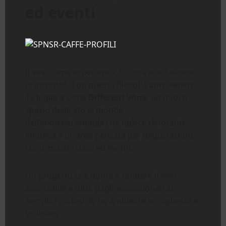
ed eventi
Il vino come esperienza, cultura e occasione
di incontro. Con questa filosofia apre venerdì
10 luglio a Ostia
Different Wine
, un nuovo
spazio dedicato al mondo
dell’enogastronomia che unisce ristorante,
enoteca e un’area pensata per degustazioni,
corsi, masterclass ed eventi.
Un progetto che punta a rendere il vino
accessibile a tutti, dagli appassionati ai
semplici curiosi, in un ambiente accogliente e
inclusivo.