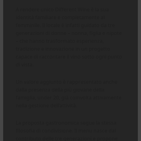
A rendere unico Different Wine è la sua
identità familiare e completamente al
femminile. Il locale è infatti guidato da tre
generazioni di donne – nonna, figlia e nipote
– che hanno trasformato esperienza,
tradizione e innovazione in un progetto
capace di raccontare il vino sotto ogni punto
di vista.
Un valore aggiunto è rappresentato anche
dalla presenza della più giovane della
famiglia, under 20, già coinvolta attivamente
nella gestione dell’attività.
La proposta gastronomica segue la stessa
filosofia di condivisione. Il menu nasce dal
contributo delle tre generazioni e propone