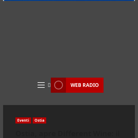
WEB RADIO
Menu
principale
Eventi
Ostia
Ostia, apre Different Wine: il