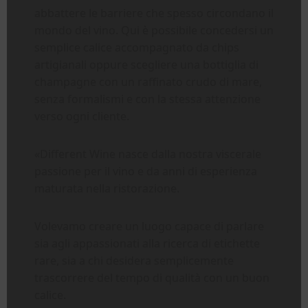
abbattere le barriere che spesso circondano il
mondo del vino. Qui è possibile concedersi un
semplice calice accompagnato da chips
artigianali oppure scegliere una bottiglia di
champagne con un raffinato crudo di mare,
senza formalismi e con la stessa attenzione
verso ogni cliente.
«Different Wine nasce dalla nostra viscerale
passione per il vino e da anni di esperienza
maturata nella ristorazione.
Volevamo creare un luogo capace di parlare
sia agli appassionati alla ricerca di etichette
rare, sia a chi desidera semplicemente
trascorrere del tempo di qualità con un buon
calice.