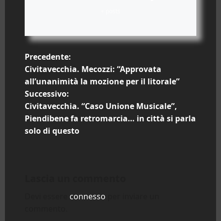
+ posts
N
Precedente:
Civitavecchia. Mecozzi: “Approvata
a
all’unanimità la mozione per il litorale”
Successivo:
v
Civitavecchia. “Caso Unione Musicale”,
i
Piendibene fa retromarcia… in città si parla
solo di questo
g
a
Lascia un commento
z
Devi essere
connesso
per inviare un
i
commento.