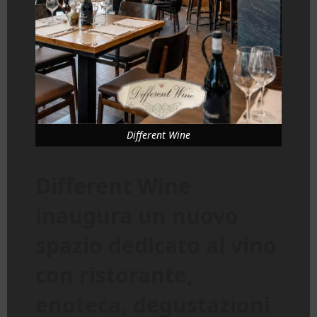
Different Wine
Different Wine
inaugura un nuovo
spazio dedicato al vino
con ristorante,
enoteca, degustazioni