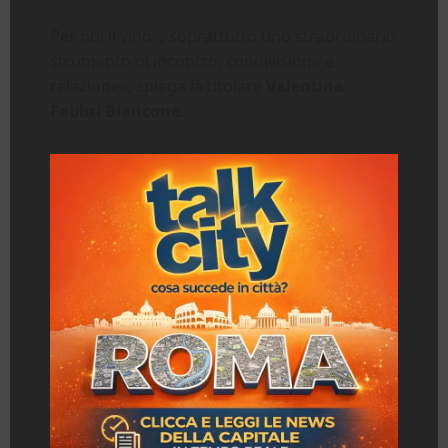
Per noi il vino è soprattutto uno straordinario
strumento di incontro, condivisione e
relazione», spiega la titolare
Valentina
Fabbri Biancone
.