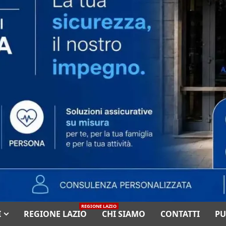
REGIONE LAZIO
I
REGIONE LAZIO
CHI SIAMO
CONTATTI
PU