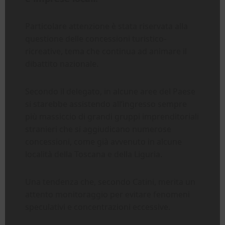
Particolare attenzione è stata riservata alla
questione delle concessioni turistico-
ricreative, tema che continua ad animare il
dibattito nazionale.
Secondo il delegato, in alcune aree del Paese
si starebbe assistendo all’ingresso sempre
più massiccio di grandi gruppi imprenditoriali
stranieri che si aggiudicano numerose
concessioni, come già avvenuto in alcune
località della Toscana e della Liguria.
Una tendenza che, secondo Catini, merita un
attento monitoraggio per evitare fenomeni
speculativi e concentrazioni eccessive.