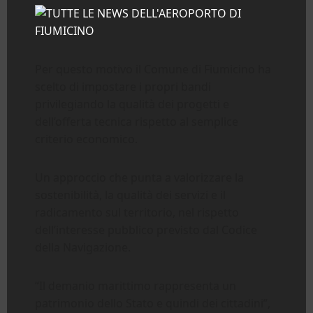
Per questo motivo il Comune di Fiumicino ha
scelto di impostare i propri bandi
privilegiando la qualità dei progetti e
dell’offerta tecnica rispetto al semplice
criterio economico.
Un approccio che punta a valorizzare la
sostenibilità, la qualità dei servizi e il
radicamento sul territorio, nel rispetto
dell’interesse pubblico previsto dal Codice
della Navigazione.
“Il demanio marittimo rappresenta un
patrimonio dello Stato e quindi dei cittadini”,