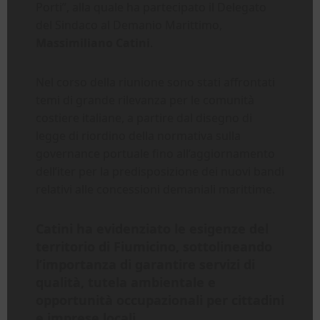
Porti”, alla quale ha partecipato il Delegato
del Sindaco al Demanio Marittimo,
Massimiliano Catini
.
Nel corso della riunione sono stati affrontati
temi di grande rilevanza per le comunità
costiere italiane, a partire dal disegno di
legge di riordino della normativa sulla
governance portuale fino all’aggiornamento
dell’iter per la predisposizione dei nuovi bandi
relativi alle concessioni demaniali marittime.
Catini ha evidenziato le esigenze del
territorio di Fiumicino, sottolineando
l’importanza di garantire servizi di
qualità, tutela ambientale e
opportunità occupazionali per cittadini
e imprese locali.