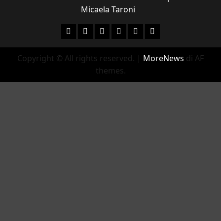
Micaela Taroni
Facebook
Instagram
YouTube
Twitter
Email
Ente Parco Natural
Copyright © All rights reserved.
|
MoreNews
di AF
themes.