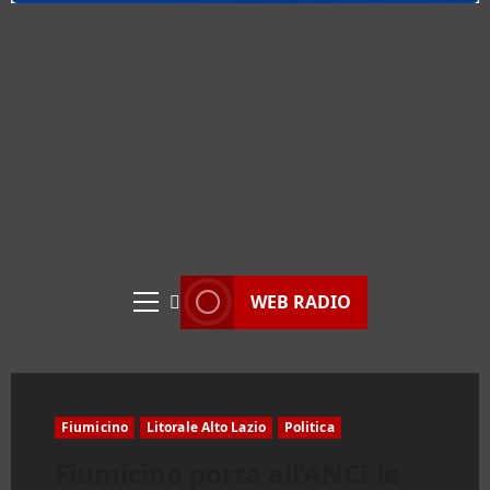
WEB RADIO
Menu
principale
Fiumicino
Litorale Alto Lazio
Politica
Fiumicino porta all’ANCI le