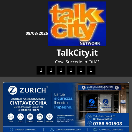
Vai
al
contenuto
08/08/2026
TalkCity.it
Cosa Succede in Città?
Facebook
Instagram
YouTube
Twitter
Email
Ente Parco Natural