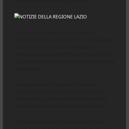
incidono direttamente sui territori.
L’obiettivo, secondo Catini, è quello di
aggiornare una normativa che in molti aspetti
appare ormai superata dall’evoluzione
economica e sociale del Paese, riconoscendo
ai Comuni maggiori competenze e autonomia
decisionale.
Una posizione che punta a rendere le
amministrazioni locali protagoniste delle
scelte strategiche legate allo sviluppo delle
coste, dei porti e delle attività marittime.
Per Fiumicino, città che ha nel mare, nella
pesca, nel turismo e nel porto alcuni dei suoi