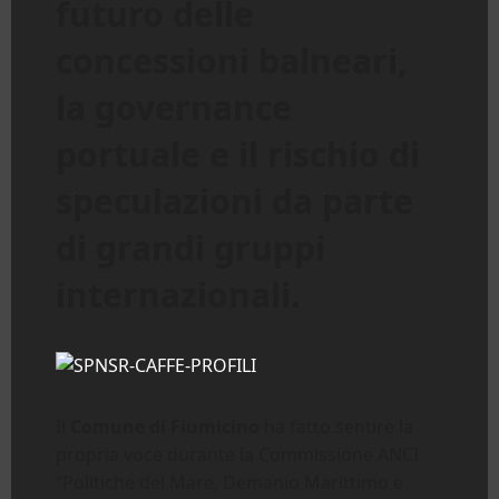
futuro delle
concessioni balneari,
la governance
portuale e il rischio di
speculazioni da parte
di grandi gruppi
internazionali.
Il
Comune di Fiumicino
ha fatto sentire la
propria voce durante la Commissione ANCI
“Politiche del Mare, Demanio Marittimo e