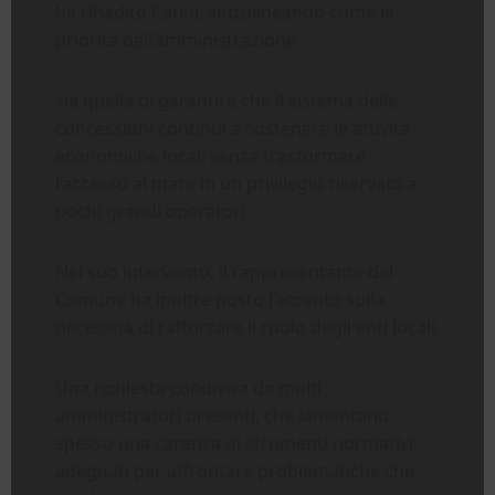
ha ribadito Catini, sottolineando come la
priorità dell’amministrazione
sia quella di garantire che il sistema delle
concessioni continui a sostenere le attività
economiche locali senza trasformare
l’accesso al mare in un privilegio riservato a
pochi grandi operatori.
Nel suo intervento, il rappresentante del
Comune ha inoltre posto l’accento sulla
necessità di rafforzare il ruolo degli enti locali.
Una richiesta condivisa da molti
amministratori presenti, che lamentano
spesso una carenza di strumenti normativi
adeguati per affrontare problematiche che