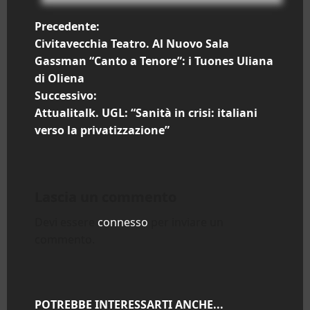
N
Precedente:
Civitavecchia Teatro. Al Nuovo Sala
a
Gassman “Canto a Tenore”: i Tuones Uliana
di Oliena
v
Successivo:
i
Attualitalk. UGL: “Sanità in crisi: italiani
verso la privatizzazione”
g
a
Lascia un commento
z
Devi essere
connesso
per inviare un
i
commento.
o
n
POTREBBE INTERESSARTI ANCHE...