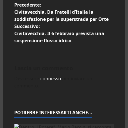
N
Precedente:
Civitavecchia. Da Fratelli d’Italia la
a
soddisfazione per la superstrada per Orte
Successivo:
v
Civitavecchia. Il 6 febbraio prevista una
i
sospensione flusso idrico
g
a
Lascia un commento
z
Devi essere
connesso
per inviare un
commento.
i
o
n
POTREBBE INTERESSARTI ANCHE...
e