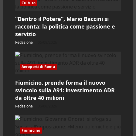
Cultura
a
“Dentro il Potere”, Mario Baccini si
r
racconta: la politica come passione e
servizio
t
Redazione
06/08/2026
i
c
Aeroporti di Roma
o
Fiumicino, prende forma il nuovo
l
svincolo sulla A91: investimento ADR
da oltre 40 milioni
o
Redazione
05/08/2026
Fiumicino