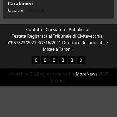
Carabinieri
Redazione
06/08/2026
Contatti
Chi siamo
Pubblicità
Testata Registrata al Tribunale di Civitavecchia
n°RS7823/2021 RG716/2021 Direttore Responsabile
Micaela Taroni
Facebook
Instagram
YouTube
Twitter
Email
Ente
Parco
Copyright © All rights reserved.
|
MoreNews
di AF
Naturale
themes.
Bracciano-
Martignano