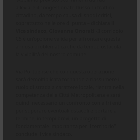
alleviare il congestionato flusso di traffico
cittadino, da tempo causa di snodi critici,
soprattutto nelle ore di punta – dichiara
il
Vice sindaco, Giovanna Onorati
-Il corridoio
C5 è un’opzione valida per affrontare questa
annosa problematica che da tempo ostacola
la vivibilità del nostro comune.
Via Portuense che con questa operazione
sarà demoltiplicata tornando a riassumere il
ruolo di strada a carattere locale, rientra nella
competenza della Città Metropolitana e sarà
quindi necessario un confronto con altri enti
per superare eventuali ostacoli e portare a
termine, in tempi brevi, un progetto di
fondamentale importanza per il territorio”
conclude il vice sindaco.