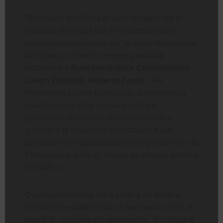
“Ringrazio gli uffici per aver collaborato in
maniera sinergica tra di loro attivando le
procedure necessarie per la concretizzazione
dell’opera, nel minor tempo possibile –
sottolinea il
Presidente della Commissione
Lavori Pubblici, Roberto Feola
– Per
l’Amministrazione Comunale, la tempestiva
realizzazione della nuova viabilità è
prioritaria, finalizzata principalmente a
garantire la sicurezza dei cittadini e dei
pendolari che quotidianamente percorrono la
Portuense o tratti di strada ad elevata densità
di traffico.
Questo intervento mira inoltre ad evitare
l’ostruzione delle strade, e consentire così, ai
mezzi di soccorso ed emergenza, di circolare