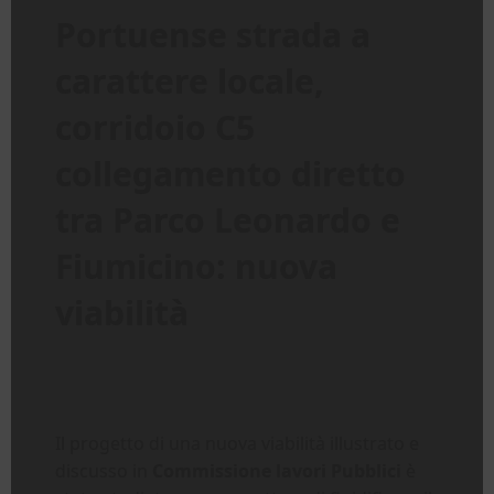
Portuense strada a
carattere locale,
corridoio C5
collegamento diretto
tra Parco Leonardo e
Fiumicino: nuova
viabilità
Il progetto di una nuova viabilità illustrato e
discusso in
Commissione lavori Pubblici
è