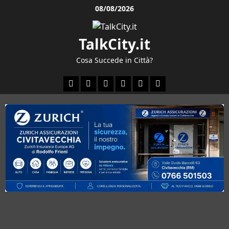
Vai
08/08/2026
al
contenuto
TalkCity.it
Cosa Succede in Città?
Facebook
Instagram
YouTube
Twitter
Email
Ente
Parco
Naturale
Bracciano-
Martignano