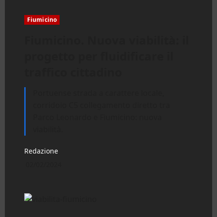
Fiumicino
Fiumicino. Nuova viabilità: il
progetto per fluidificare il
traffico cittadino
Portuense strada a carattere locale,
corridoio C5 collegamento diretto tra
Parco Leonardo e Fiumicino: nuova
viabilità.
Redazione
02/02/2024