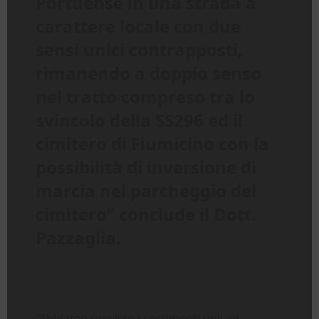
Portuense in una strada a
carattere locale con due
sensi unici contrapposti,
rimanendo a doppio senso
nel tratto compreso tra lo
svincolo della SS296 ed il
cimitero di Fiumicino con la
possibilità di inversione di
marcia nel parcheggio del
cimitero” conclude il Dott.
Pazzaglia.
“Abbiamo previsto scorrimenti utili ad