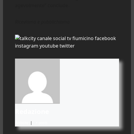
agevolmente” conclude.
Riceviamo e pubblichiamo
Redazione
Website
|
+ posts