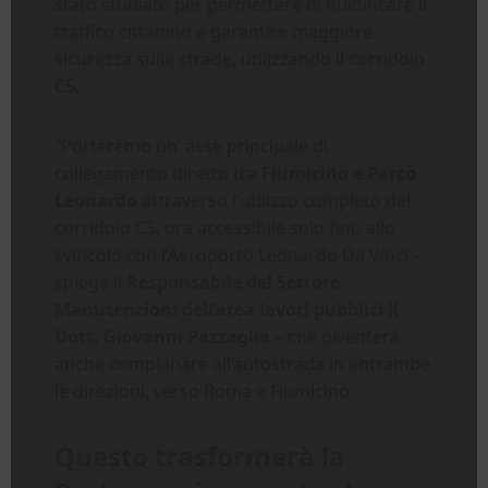
stato studiato per permettere di fluidificare il
traffico cittadino e garantire maggiore
sicurezza sulle strade, utilizzando il corridoio
C5.
“Porteremo un’ asse principale di
collegamento diretto tra
Fiumicino e Parco
Leonardo
attraverso l’utilizzo completo del
corridoio C5, ora accessibile solo fino allo
svincolo con l’Aeroporto Leonardo Da Vinci –
spiega il
Responsabile del Settore
Manutenzioni dell’area lavori pubblici il
Dott. Giovanni Pazzaglia
– che diventerà
anche complanare all’autostrada in entrambe
le direzioni, verso Roma e Fiumicino.
Questo trasformerà la