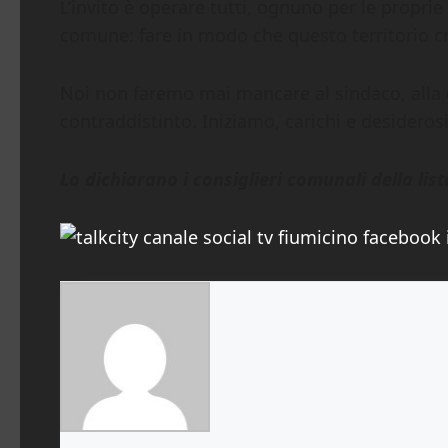
L’invito è operare tutti, ognuno per le proprie
comune: fare in modo che questo territorio cre
Noi non faremo mai mancare al sindaco, alla g
contraddistinto. Iniziamo, carichi e desideros
Lo dichiarano i consiglieri comunali della li