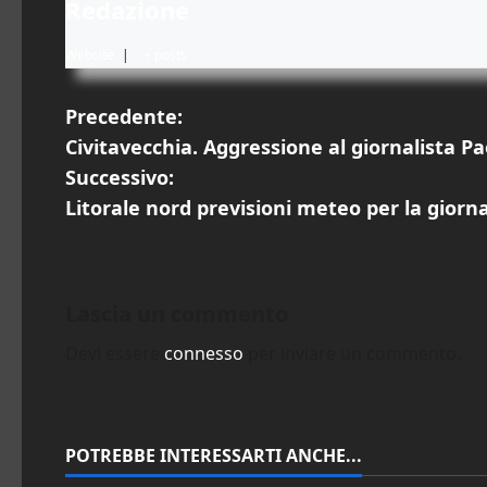
Redazione
Website
|
+ posts
N
Precedente:
Civitavecchia. Aggressione al giornalista P
a
Successivo:
v
Litorale nord previsioni meteo per la gior
i
g
Lascia un commento
a
Devi essere
connesso
per inviare un commento.
z
i
POTREBBE INTERESSARTI ANCHE...