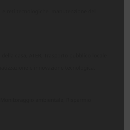
 e reti tecnologiche, manutenzione del
 della casa, ATER, Trasporto pubblico locale
atizzazione e innovazione tecnologica,
i, Monitoraggio ambientale, Risparmio