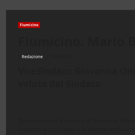
Fiumicino
Fiumicino. Mario B
Redazione
26/05/2023
ViceSindaco Giovanna Onora
voluta dal Sindaco
Questa mattina Il sindaco di Fiumicino, Mario 
supporterà con i nomi e le deleghe degli asse