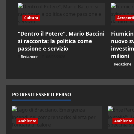
o
n
Cultura
Aeroport
e
“Dentro il Potere”, Mario Baccini
Fiumicin
a
si racconta: la politica come
nuovo sv
r
passione e servizio
investim
milioni
Redazione
06/08/2026
t
Redazione
i
c
POTRESTI ESSERTI PERSO
o
l
Ambiente
Ambiente
o