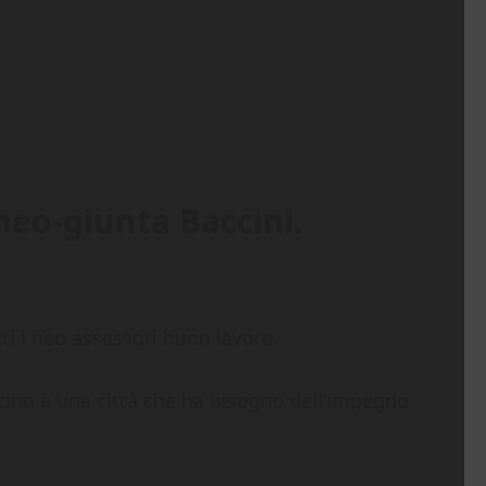
neo-giunta Baccini.
ti i neo assessori buon lavoro.
icino è una città che ha bisogno dell’impegno