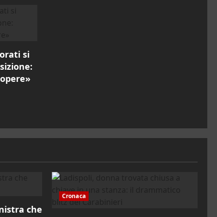
rati si
osizione:
 opere»
Cronaca
inistra che