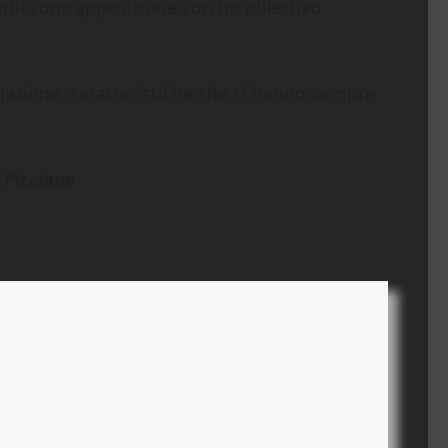
terili contrapposizione con un obiettivo
gazione, caratteristiche che ci hanno sempre
 Picciano