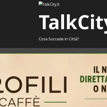
TalkCit
Cosa Succede in Città?