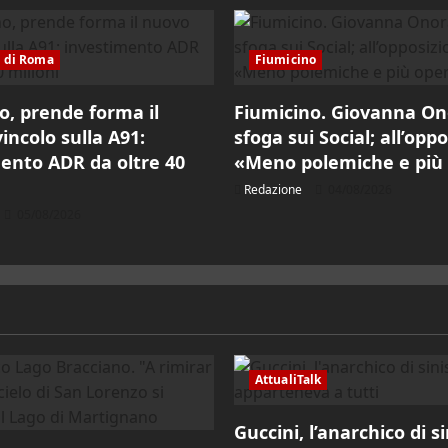
i di Roma
Fiumicino
o, prende forma il
Fiumicino. Giovanna Ono
incolo sulla A91:
sfoga sui Social; all’opp
ento ADR da oltre 40
«Meno polemiche e più
Redazione
04/08/2026
05/08/2026
AttualiTalk
Guccini, l’anarchico di s