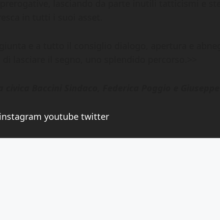
 prerogative, lasciando da parte inutili tatticismi e s
sca in tutti i suoi asset.
iunta e a tutto il consiglio dialogo, apertura e abne
i di lasciare il segno, uno splendido percorso.>>
sta civica Baccini Sindaco, Federica Poggio e Giuseppe