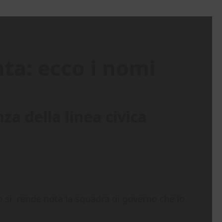
ta: ecco i nomi
a della linea civica
ito si rende nota la squadra di governo che lo