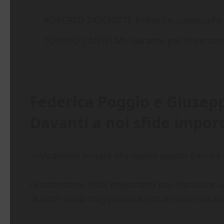
ROBERTO TASCIOTTI. Politiche scolastiche 
TONINO CANTELMI. Garante per le persone c
Federica Poggio e Giusepp
Davanti a noi sfide import
<<Vogliamo inviare alla nuova giunta Baccini i
Ci attendono sfide importanti per rilanciare 
di tutti: della maggioranza certamente ma an