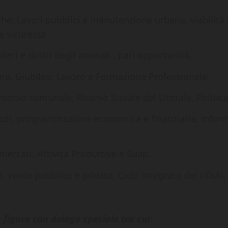
 Lavori pubblici e manutenzione urbana, viabilità ,
e sicurezza
eri e diritti degli animali., pari opportunità,
a, Giubileo, Lavoro e Formazione Professionale,
onio comunale, Riserva Statale del Litorale, Politica
uti, programmazione economica e finanziaria, inform
rcati, Attività Produttive e Suap,
Verde pubblico e privato, Ciclo integrato dei rifiut
e figure con delega speciale tra cui: