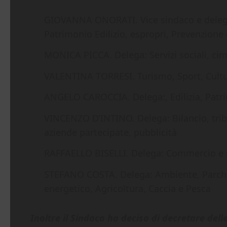
GIOVANNA ONORATI. Vice sindaco e deleghe:
Patrimonio Edilizio, espropri, Prevenzione 
MONICA PICCA. Delega: Servizi sociali, cimit
VALENTINA TORRESI. Turismo, Sport, Cultur
ANGELO CAROCCIA. Delega:, Edilizia, Patrim
VINCENZO D’INTINO. Delega: Bilancio, trib
aziende partecipate, pubblicità
RAFFAELLO BISELLI. Delega: Commercio e me
STEFANO COSTA. Delega: Ambiente, Parchi, 
energetico, Agricoltura, Caccia e Pesca
Inoltre il Sindaco ha deciso di decretare dell