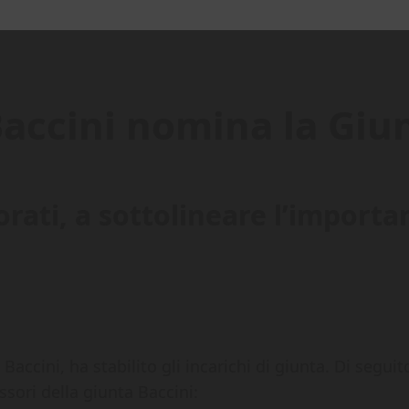
accini nomina la Giun
ti, a sottolineare l’importanz
Baccini, ha stabilito gli incarichi di giunta. Di segu
ssori della giunta Baccini: