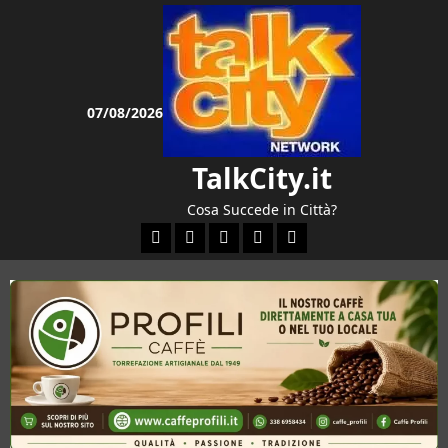
Vai
al
contenuto
07/08/2026
TalkCity.it
Cosa Succede in Città?
Facebook
Instagram
YouTube
Twitter
Email