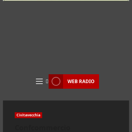
WEB RADIO
Menu
principale
Civitavecchia
Confcommercio