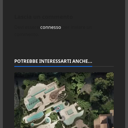
g
a
Lascia un commento
z
Devi essere
connesso
per inviare un
commento.
i
o
n
POTREBBE INTERESSARTI ANCHE...
e
a
r
t
i