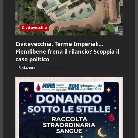
c
o
Civitavecchia
l
Civitavecchia. Terme Imperiali…
o
Piendibene frena il rilancio? Scoppia il
caso politico
Redazione
06/08/2026