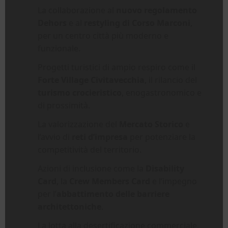
La collaborazione al
nuovo regolamento
Dehors
e al
restyling di Corso Marconi
,
per un centro città più moderno e
funzionale.
Progetti turistici di ampio respiro come il
Forte Village Civitavecchia
, il rilancio del
turismo crocieristico
, enogastronomico e
di prossimità.
La valorizzazione del
Mercato Storico
e
l’avvio di
reti d’impresa
per potenziare la
competitività del territorio.
Azioni di inclusione come la
Disability
Card
, la
Crew Members Card
e l’impegno
per l’
abbattimento delle barriere
architettoniche
.
La lotta alla desertificazione commerciale,