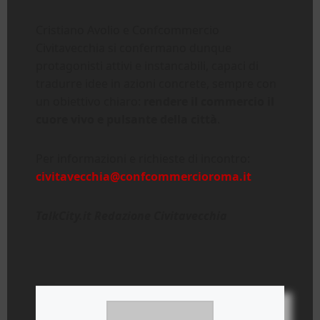
Cristiano Avolio e Confcommercio
Civitavecchia si confermano dunque
protagonisti attivi e instancabili, capaci di
tradurre idee in azioni concrete, sempre con
un obiettivo chiaro:
rendere il commercio il
cuore vivo e pulsante della città
.
Per informazioni e richieste di incontro:
civitavecchia@confcommercioroma.it
TalkCity.it Redazione Civitavecchia