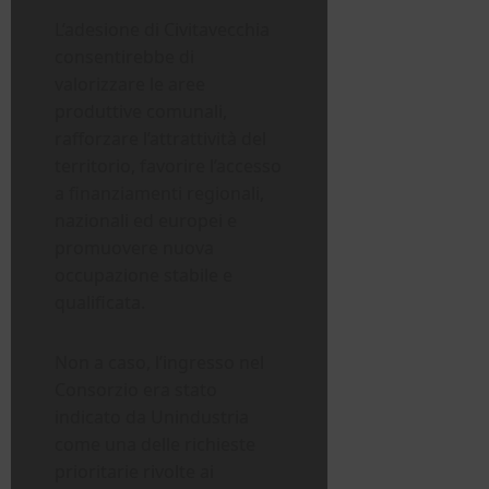
L’adesione di Civitavecchia
consentirebbe di
valorizzare le aree
produttive comunali,
rafforzare l’attrattività del
territorio, favorire l’accesso
a finanziamenti regionali,
nazionali ed europei e
promuovere nuova
occupazione stabile e
qualificata.
Non a caso, l’ingresso nel
Consorzio era stato
indicato da Unindustria
come una delle richieste
prioritarie rivolte ai