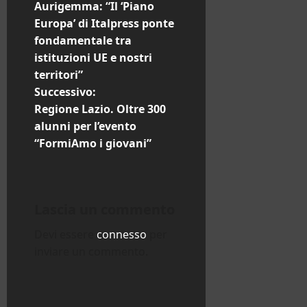
a
Aurigemma: “Il ‘Piano
Europa’ di Italpress ponte
v
fondamentale tra
i
istituzioni UE e nostri
territori”
g
Successivo:
Regione Lazio. Oltre 300
a
alunni per l’evento
z
“FormiAmo i giovani”
i
o
Lascia un commento
n
Devi essere
connesso
per
inviare un commento.
e
a