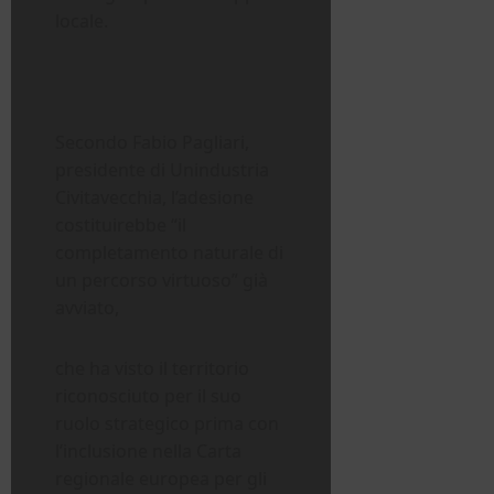
locale.
Secondo Fabio Pagliari,
presidente di Unindustria
Civitavecchia, l’adesione
costituirebbe “il
completamento naturale di
un percorso virtuoso” già
avviato,
che ha visto il territorio
riconosciuto per il suo
ruolo strategico prima con
l’inclusione nella Carta
regionale europea per gli