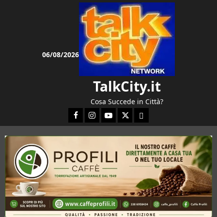
Vai
al
contenuto
06/08/2026
TalkCity.it
Cosa Succede in Città?
Facebook
Instagram
YouTube
Twitter
Email