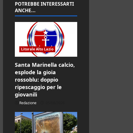
r
POTREBBE INTERESSARTI
ANCHE...
t
i
c
Litorale Alto Lazio
o
Santa Marinella calcio,
l
esplode la gioia
o
rossoblu: doppio
ripescaggio per le
giovanili
Redazione
05/08/2026