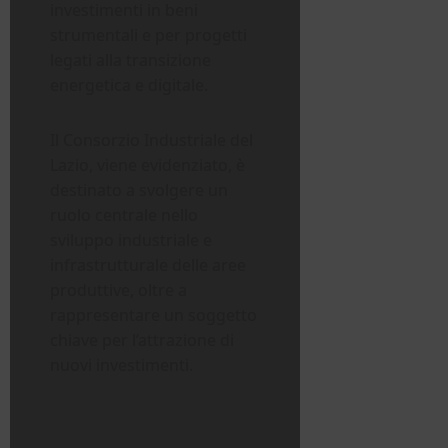
investimenti in beni
strumentali e per progetti
legati alla transizione
energetica e digitale.
Il Consorzio Industriale del
Lazio, viene evidenziato, è
destinato a svolgere un
ruolo centrale nello
sviluppo industriale e
infrastrutturale delle aree
produttive, oltre a
rappresentare un soggetto
chiave per l’attrazione di
nuovi investimenti.