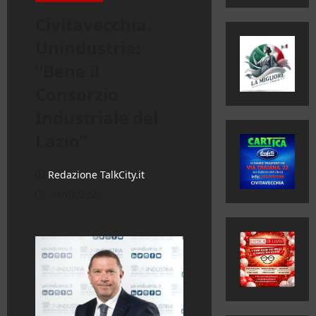
Civitavecchia.
Unindustria:
“Bene il
Consorzio
Industriale del
Lazio”
Redazione TalkCity.it
04/02/2026