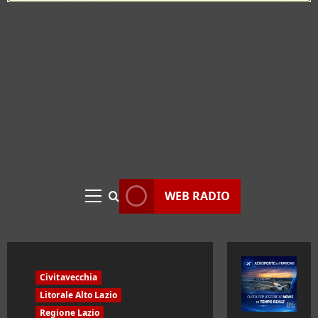
WEB RADIO
Menu
principale
Civitavecchia
Litorale Alto Lazio
Regione Lazio