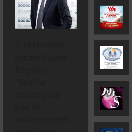
Il referente
locale Fabio
Pagliari:
“Scelta
strategica
per lo
sviluppo del
territorio”