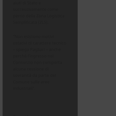
aiuti di Stato e
successivamente come
perno della Zona Logistica
Semplificata (ZLS).
“Non esistono motivi
ostativi di carattere tecnico
– spiega Pagliari – anche
perché l’ingresso nel
Consorzio non comporta
alcuna cessione di
sovranità da parte del
Comune sulle aree
industriali”.