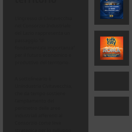
L’ingresso di Civitavecchia
nel Consorzio Industriale
del Lazio rappresenta un
passaggio “di
fondamentale importanza”
per il futuro economico e
produttivo del territorio.
A sottolinearlo è
Unindustria Civitavecchia,
che da tempo sostiene
l’ampliamento del
perimetro delle aree
industriali afferenti al
Consorzio come leva
strategica per lo sviluppo