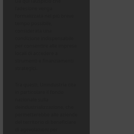
Da qui l’auspicio che
l’adesione venga
formalizzata nel più breve
tempo possibile,
considerata una
condizione indispensabile
per consentire alle imprese
locali di accedere a
strumenti e finanziamenti
strategici.
Tra questi, Unindustria cita
in particolare il fondo
nazionale sulla
deindustrializzazione, che
permetterebbe alle aziende
del territorio di beneficiare
di agevolazioni per