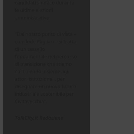
candidati sindaco durante
le ultime elezioni
amministrative.
“Dal nostro punto di vista –
conclude Pagliari – si tratta
di un tassello
fondamentale nel percorso
di transizione che stiamo
costruendo insieme agli
attori istituzionali, per
disegnare un nuovo futuro
industriale sostenibile per
Civitavecchia”.
TalkCity.it Redazione