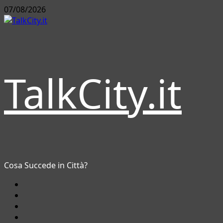
Vai
07/08/2026
al
contenuto
TalkCity.it
Cosa Succede in Città?
Facebook
Instagram
YouTube
Twitter