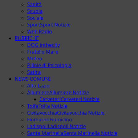
Sanità
Scuola
Sociale
Sport
Sport Notizie
Web Radio
RUBRICHE
DOG inthecity
Fratello Mare
Meteo
Pillole di Psicologia
Satira
NEWS COMUNI
Alto Lazio
Allumiere
Allumiere Notizie
Cerveteri
Cerveteri Notizie
Tolfa
Tolfa Notizie
Civitavecchia
Civitavecchia Notizie
Fiumicino
Fiumicino
Ladispoli
Ladispoli Notizie
Santa Marinella
Santa Marinella Notizie