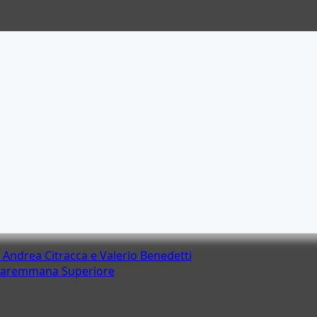
di Andrea Citracca e Valerio Benedetti
 Maremmana Superiore