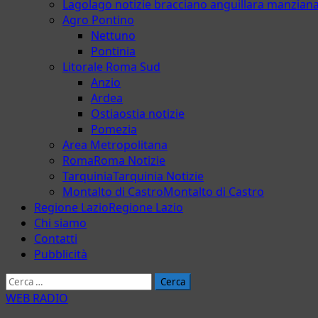
Lago
lago notizie bracciano anguillara manzian
Agro Pontino
Nettuno
Pontinia
Litorale Roma Sud
Anzio
Ardea
Ostia
ostia notizie
Pomezia
Area Metropolitana
Roma
Roma Notizie
Tarquinia
Tarquinia Notizie
Montalto di Castro
Montalto di Castro
Regione Lazio
Regione Lazio
Chi siamo
Contatti
Pubblicità
Ricerca
per:
WEB RADIO