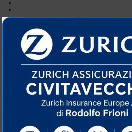
Email
Ente
Parco
Naturale
Bracciano-
Martignano