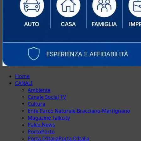
Menu
Home
principale
CANALI
Ambiente
Canale Social TV
Cultura
Ente Parco Naturale Bracciano-Martignano
Magazine Talkcity
Palco.News
Porto
Porto
Porta D’Italia
Porta D’Italia